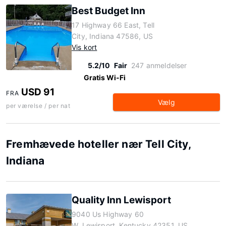
Best Budget Inn
17 Highway 66 East, Tell
City, Indiana 47586, US
Vis kort
5.2/10
Fair
247 anmeldelser
Gratis Wi-Fi
USD 91
FRA
Vælg
per værelse / per nat
Fremhævede hoteller nær Tell City,
Indiana
Quality Inn Lewisport
9040 Us Highway 60
W, Lewisport, Kentucky 42351, US