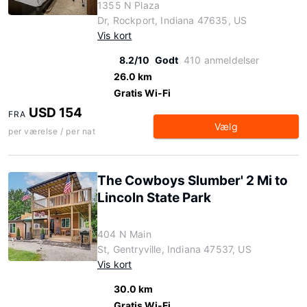
1355 N Plaza
Dr, Rockport, Indiana 47635, US
Vis kort
8.2/10
Godt
410 anmeldelser
26.0 km
Gratis Wi-Fi
USD 154
FRA
Vælg
per værelse / per nat
The Cowboys Slumber' 2 Mi to
Lincoln State Park
404 N Main
St, Gentryville, Indiana 47537, US
Vis kort
30.0 km
Gratis Wi-Fi