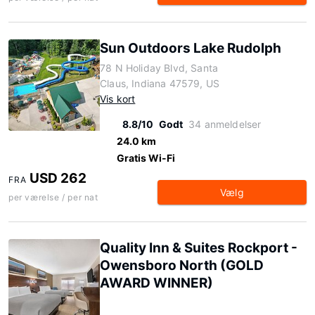
Sun Outdoors Lake Rudolph
78 N Holiday Blvd, Santa
Claus, Indiana 47579, US
Vis kort
8.8/10
Godt
34 anmeldelser
24.0 km
Gratis Wi-Fi
USD 262
FRA
Vælg
per værelse / per nat
Quality Inn & Suites Rockport -
Owensboro North (GOLD
AWARD WINNER)