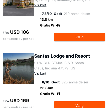
Vis kort
7.8/10
Godt
210 anmeldelser
13.8 km
Gratis Wi-Fi
USD 106
FRA
Vælg
per værelse / per nat
Santas Lodge and Resort
91 W CHRISTMAS BLVD, Santa
Claus, Indiana 47579, US
Vis kort
8/10
Godt
325 anmeldelser
23.8 km
Gratis Wi-Fi
USD 169
FRA
Vælg
per værelse / per nat