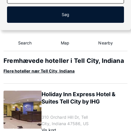
Søg
Search
Map
Nearby
Fremhævede hoteller i Tell City, Indiana
Flere hoteller nær Tell City, Indiana
Holiday Inn Express Hotel &
Suites Tell City by IHG
310 Orchard Hill Dr, Tell
City, Indiana 47586, US
Vis kort