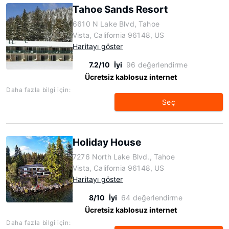
Tahoe Sands Resort
6610 N Lake Blvd, Tahoe
Vista, California 96148, US
Haritayı göster
7.2/10
İyi
96 değerlendirme
Ücretsiz kablosuz internet
Daha fazla bilgi için:
Seç
Holiday House
7276 North Lake Blvd., Tahoe
Vista, California 96148, US
Haritayı göster
8/10
İyi
64 değerlendirme
Ücretsiz kablosuz internet
Daha fazla bilgi için: