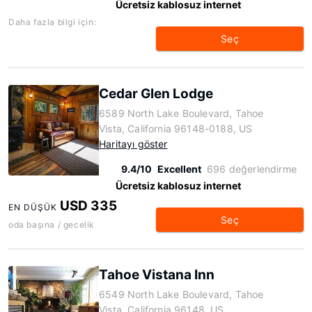
Ücretsiz kablosuz internet
Daha fazla bilgi için:
Seç
Cedar Glen Lodge
6589 North Lake Boulevard, Tahoe
Vista, California 96148-0188, US
Haritayı göster
9.4/10
Excellent
696 değerlendirme
Ücretsiz kablosuz internet
USD 335
EN DÜŞÜK
Seç
oda başına / gecelik
Tahoe Vistana Inn
6549 North Lake Boulevard, Tahoe
Vista, California 96148, US