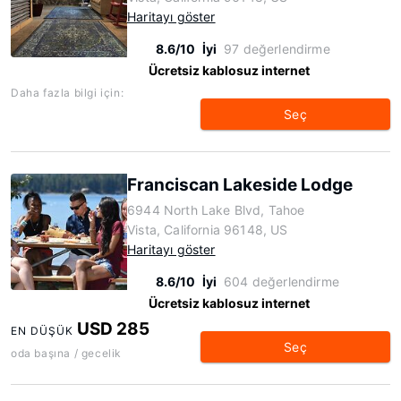
Haritayı göster
8.6/10
İyi
97 değerlendirme
Ücretsiz kablosuz internet
Daha fazla bilgi için:
Seç
Franciscan Lakeside Lodge
6944 North Lake Blvd, Tahoe
Vista, California 96148, US
Haritayı göster
8.6/10
İyi
604 değerlendirme
Ücretsiz kablosuz internet
USD 285
EN DÜŞÜK
Seç
oda başına / gecelik