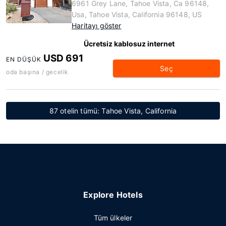
6961 Grey Lane, Tahoe Vista, Ca 96148,
Usa, Tahoe Vista, California 96148, US
Haritayı göster
Ücretsiz kablosuz internet
USD 691
EN DÜŞÜK
Seç
oda başına / gecelik
87 otelin tümü: Tahoe Vista, California
Explore Hotels
Tüm ülkeler