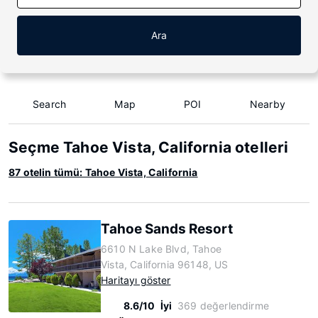
Ara
Search
Map
POI
Nearby
Seçme Tahoe Vista, California otelleri
87 otelin tümü: Tahoe Vista, California
Tahoe Sands Resort
6610 N Lake Blvd, Tahoe
Vista, California 96148, US
Haritayı göster
8.6/10
İyi
369 değerlendirme