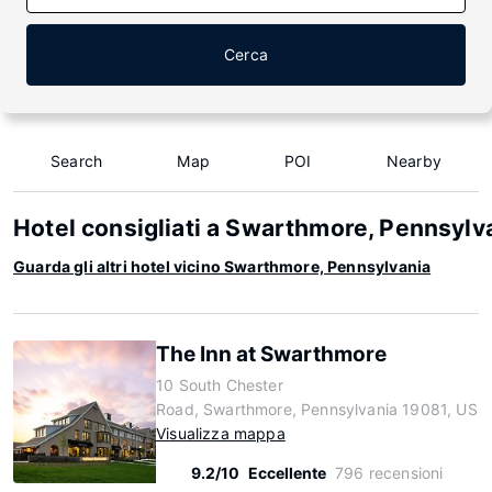
Cerca
Search
Map
POI
Nearby
Hotel consigliati a Swarthmore, Pennsylv
Guarda gli altri hotel vicino Swarthmore, Pennsylvania
The Inn at Swarthmore
10 South Chester
Road, Swarthmore, Pennsylvania 19081, US
Visualizza mappa
9.2/10
Eccellente
796 recensioni