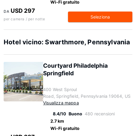
Wi-Fi gratuito
USD 297
DA
Seleziona
per camera / per notte
Hotel vicino: Swarthmore, Pennsylvania
Courtyard Philadelphia
Springfield
400 West Sproul
Road, Springfield, Pennsylvania 19064, US
Visualizza mappa
8.4/10
Buono
480 recensioni
2.7 km
Wi-Fi gratuito