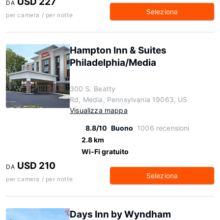
USD 227
DA
Seleziona
per camera / per notte
Hampton Inn & Suites
Philadelphia/Media
300 S. Beatty
Rd, Media, Pennsylvania 19063, US
Visualizza mappa
8.8/10
Buono
1006 recensioni
2.8 km
Wi-Fi gratuito
USD 210
DA
Seleziona
per camera / per notte
Days Inn by Wyndham