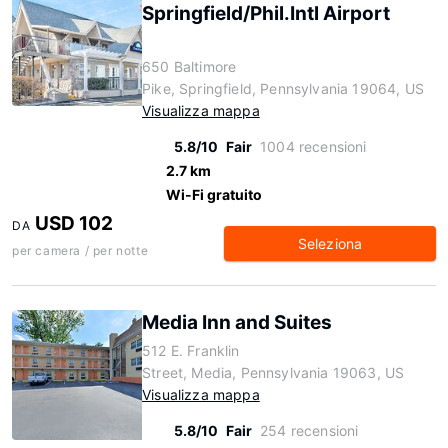
Springfield/Phil.Intl Airport
650 Baltimore
Pike, Springfield, Pennsylvania 19064, US
Visualizza mappa
5.8/10
Fair
1004 recensioni
2.7 km
Wi-Fi gratuito
USD 102
DA
Seleziona
per camera / per notte
Media Inn and Suites
512 E. Franklin
Street, Media, Pennsylvania 19063, US
Visualizza mappa
5.8/10
Fair
254 recensioni