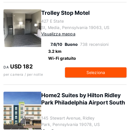
Trolley Stop Motel
427 E State
St, Media, Pennsylvania 19063, US
Visualizza mappa
7.6/10
Buono
738 recensioni
3.2 km
Wi-Fi gratuito
USD 182
DA
Seleziona
per camera / per notte
Home2 Suites by Hilton Ridley
Park Philadelphia Airport South
145 Stewart Avenue, Ridley
Park, Pennsylvania 19078, US