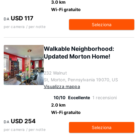
3.0 km
Wi-Fi gratuito
USD 117
DA
Seleziona
per camera / per notte
Walkable Neighborhood:
Updated Morton Home!
232 Walnut
St, Morton, Pennsylvania 19070, US
Visualizza mappa
10/10
Eccellente
1 recensioni
2.0 km
Wi-Fi gratuito
USD 254
DA
Seleziona
per camera / per notte