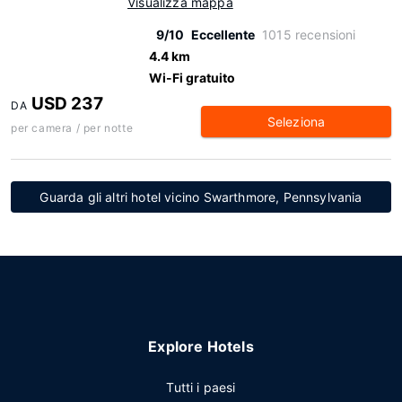
Visualizza mappa
9/10
Eccellente
1015 recensioni
4.4 km
Wi-Fi gratuito
USD 237
DA
Seleziona
per camera / per notte
Guarda gli altri hotel vicino Swarthmore, Pennsylvania
Explore Hotels
Tutti i paesi