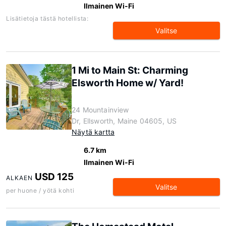
Ilmainen Wi-Fi
Lisätietoja tästä hotellista:
Valitse
1 Mi to Main St: Charming
Elsworth Home w/ Yard!
24 Mountainview
Dr, Ellsworth, Maine 04605, US
Näytä kartta
6.7 km
Ilmainen Wi-Fi
USD 125
ALKAEN
Valitse
per huone / yötä kohti