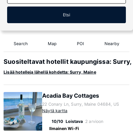
Etsi
Search
Map
POI
Nearby
Suositeltavat hotellit kaupungissa: Surry
Lisää hotelleja lähellä kohdetta: Surry, Maine
Acadia Bay Cottages
22 Conary Ln, Surry, Maine 04684, US
Näytä kartta
10/10
Loistava
2 arvioon
Ilmainen Wi-Fi