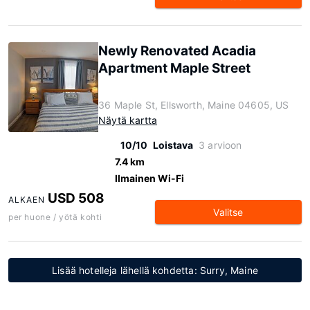
Newly Renovated Acadia
Apartment Maple Street
36 Maple St, Ellsworth, Maine 04605, US
Näytä kartta
10/10
Loistava
3 arvioon
7.4 km
Ilmainen Wi-Fi
USD 508
ALKAEN
Valitse
per huone / yötä kohti
Lisää hotelleja lähellä kohdetta: Surry, Maine