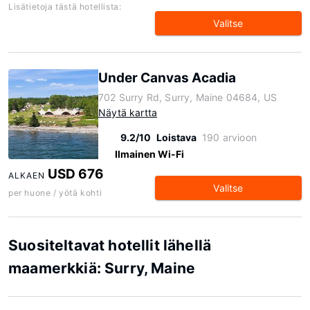
Lisätietoja tästä hotellista:
Valitse
Under Canvas Acadia
702 Surry Rd, Surry, Maine 04684, US
Näytä kartta
9.2/10
Loistava
190 arvioon
Ilmainen Wi-Fi
USD 676
ALKAEN
Valitse
per huone / yötä kohti
Suositeltavat hotellit lähellä
maamerkkiä: Surry, Maine