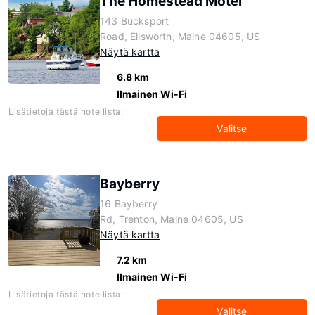
The Homestead Motel
143 Bucksport
Road, Ellsworth, Maine 04605, US
Näytä kartta
6.8 km
Ilmainen Wi-Fi
Lisätietoja tästä hotellista:
Valitse
Bayberry
16 Bayberry
Rd, Trenton, Maine 04605, US
Näytä kartta
7.2 km
Ilmainen Wi-Fi
Lisätietoja tästä hotellista:
Valitse