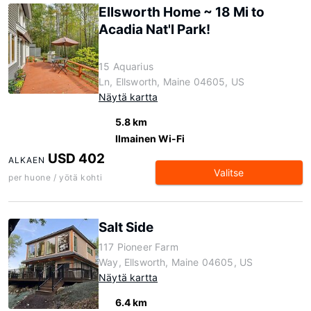
Ellsworth Home ~ 18 Mi to
Acadia Nat'l Park!
15 Aquarius
Ln, Ellsworth, Maine 04605, US
Näytä kartta
5.8 km
Ilmainen Wi-Fi
USD 402
ALKAEN
Valitse
per huone / yötä kohti
Salt Side
117 Pioneer Farm
Way, Ellsworth, Maine 04605, US
Näytä kartta
6.4 km