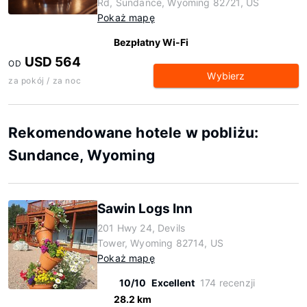
Rd, Sundance, Wyoming 82721, US
Pokaż mapę
Bezpłatny Wi-Fi
USD 564
OD
Wybierz
za pokój / za noc
Rekomendowane hotele w pobliżu:
Sundance, Wyoming
Sawin Logs Inn
201 Hwy 24, Devils
Tower, Wyoming 82714, US
Pokaż mapę
10/10
Excellent
174 recenzji
28.2 km