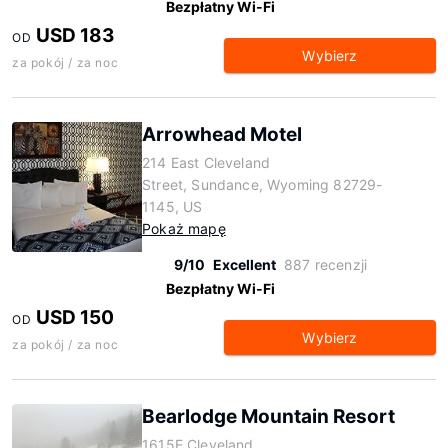
Bezpłatny Wi-Fi
USD 183
OD
Wybierz
za pokój / za noc
Arrowhead Motel
214 East Cleveland
Street, Sundance, Wyoming 82729-
1145, US
Pokaż mapę
9/10
Excellent
887 recenzji
Bezpłatny Wi-Fi
USD 150
OD
Wybierz
za pokój / za noc
Bearlodge Mountain Resort
1615E Cleveland