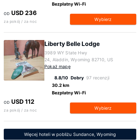
Bezpłatny Wi-Fi
USD 236
OD
Wybierz
za pokój / za noc
Liberty Belle Lodge
3989 WY State Hwy
24, Aladdin, Wyoming 82710, US
Pokaż mapę
8.8/10
Dobry
97 recenzji
30.2 km
Bezpłatny Wi-Fi
USD 112
OD
Wybierz
za pokój / za noc
Więcej hoteli w pobliżu Sundance, Wyoming