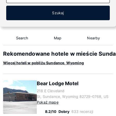
Szukaj
Search
Map
Nearby
Rekomendowane hotele w mieście Sund
Więcej hoteli w pobliżu Sundance, Wyoming
Bear Lodge Motel
218 E Cleveland
St, Sundance, Wyoming 82729-0768, US
Pokaż mapę
8.2/10
Dobry
633 recenzji