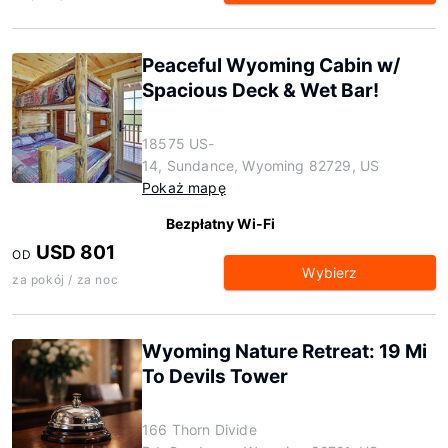
Peaceful Wyoming Cabin w/
Spacious Deck & Wet Bar!
18575 US-
14, Sundance, Wyoming 82729, US
Pokaż mapę
Bezpłatny Wi-Fi
USD 801
OD
Wybierz
za pokój / za noc
Wyoming Nature Retreat: 19 Mi
To Devils Tower
166 Thorn Divide