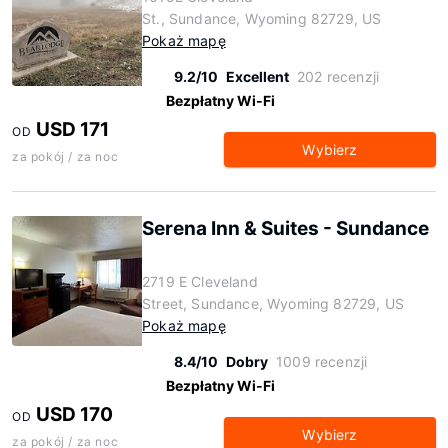
St., Sundance, Wyoming 82729, US
Pokaż mapę
9.2/10
Excellent
202 recenzji
Bezpłatny Wi-Fi
USD 171
OD
Wybierz
za pokój / za noc
Serena Inn & Suites - Sundance
2719 E Cleveland
Street, Sundance, Wyoming 82729, US
Pokaż mapę
8.4/10
Dobry
1009 recenzji
Bezpłatny Wi-Fi
USD 170
OD
Wybierz
za pokój / za noc