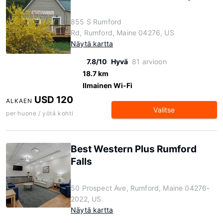
855 S Rumford
Rd, Rumford, Maine 04276, US
Näytä kartta
7.8/10
Hyvä
81 arvioon
18.7 km
Ilmainen Wi-Fi
USD 120
ALKAEN
Valitse
per huone / yötä kohti
Best Western Plus Rumford
Falls
50 Prospect Ave, Rumford, Maine 04276-
2022, US
Näytä kartta