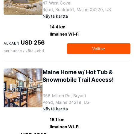
47 West Cove
Road, Buckfield, Maine 04220, US
Näytä kartta
14.4 km
Ilmainen Wi-Fi
USD 256
ALKAEN
Valitse
per huone / yötä kohti
Maine Home w/ Hot Tub &
Snowmobile Trail Access!
356 Milton Rd, Bryant
Pond, Maine 04219, US
Näytä kartta
15.1 km
Ilmainen Wi-Fi