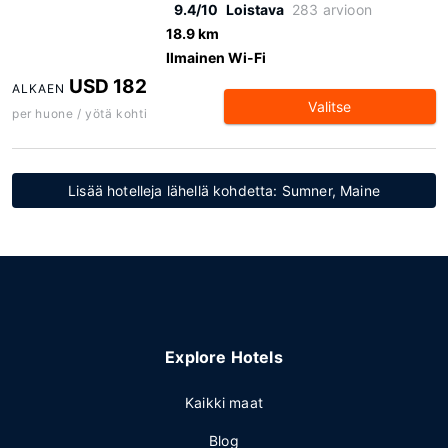
9.4/10
Loistava
283 arvioon
18.9 km
Ilmainen Wi-Fi
USD 182
ALKAEN
Valitse
per huone / yötä kohti
Lisää hotelleja lähellä kohdetta: Sumner, Maine
Explore Hotels
Kaikki maat
Blog