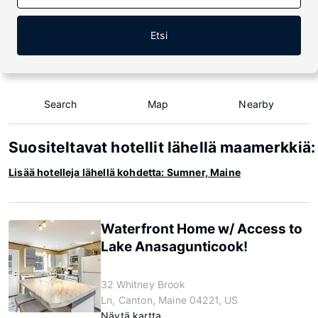
Etsi
Search
Map
Nearby
Suositeltavat hotellit lähellä maamerkkiä
Lisää hotelleja lähellä kohdetta: Sumner, Maine
Waterfront Home w/ Access to
Lake Anasagunticook!
32 Whitney Brook
Ln, Canton, Maine 04221, US
Näytä kartta