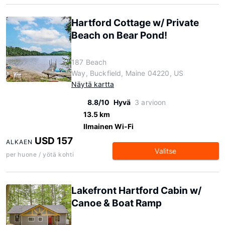
Hartford Cottage w/ Private
Beach on Bear Pond!
187 Beach
Way, Buckfield, Maine 04220, US
Näytä kartta
8.8/10
Hyvä
3 arvioon
13.5 km
Ilmainen Wi-Fi
USD 157
ALKAEN
Valitse
per huone / yötä kohti
Lakefront Hartford Cabin w/
Canoe & Boat Ramp