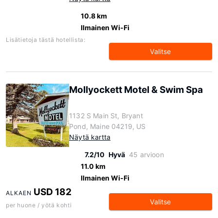
10.8 km
Ilmainen Wi-Fi
Lisätietoja tästä hotellista:
Valitse
Mollyockett Motel & Swim Spa
1132 S Main St, Bryant
Pond, Maine 04219, US
Näytä kartta
7.2/10
Hyvä
45 arvioon
11.0 km
Ilmainen Wi-Fi
USD 182
ALKAEN
Valitse
per huone / yötä kohti