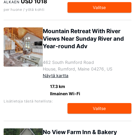
USD 1018
ALKAEN
Valitse
per huone / yötä kohti
Mountain Retreat With River
Views Near Sunday River and
Year-round Adv
462 South Rumford Road
House, Rumford, Maine 04276, US
Näytä kartta
17.3 km
Ilmainen Wi-Fi
Lisätietoja tästä hotellista:
Valitse
No View Farm Inn & Bakery