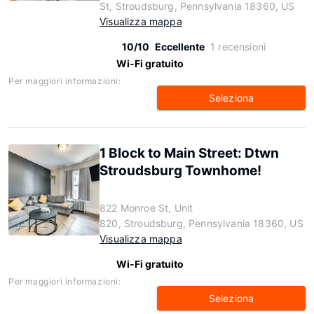
St, Stroudsburg, Pennsylvania 18360, US
Visualizza mappa
10/10
Eccellente
1 recensioni
Wi-Fi gratuito
Per maggiori informazioni:
Seleziona
1 Block to Main Street: Dtwn
Stroudsburg Townhome!
822 Monroe St, Unit
820, Stroudsburg, Pennsylvania 18360, US
Visualizza mappa
Wi-Fi gratuito
Per maggiori informazioni:
Seleziona