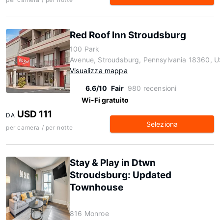
Red Roof Inn Stroudsburg
100 Park
Avenue, Stroudsburg, Pennsylvania 18360, 
Visualizza mappa
6.6/10
Fair
980 recensioni
Wi-Fi gratuito
USD 111
DA
Seleziona
per camera / per notte
Stay & Play in Dtwn
Stroudsburg: Updated
Townhouse
816 Monroe