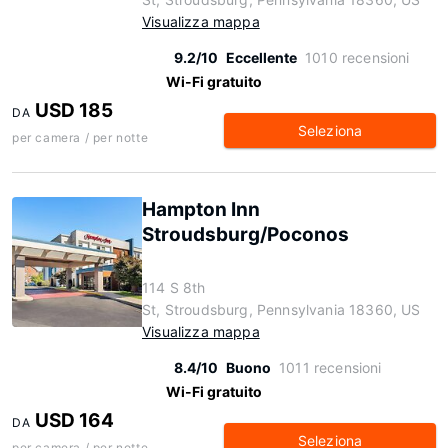
Visualizza mappa
9.2/10
Eccellente
1010 recensioni
Wi-Fi gratuito
USD 185
DA
Seleziona
per camera / per notte
Hampton Inn
Stroudsburg/Poconos
114 S 8th
St, Stroudsburg, Pennsylvania 18360, US
Visualizza mappa
8.4/10
Buono
1011 recensioni
Wi-Fi gratuito
USD 164
DA
Seleziona
per camera / per notte