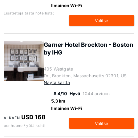
Ilmainen Wi-Fi
Lisätietoja tästä hotellista:
Valitse
Garner Hotel Brockton - Boston
by IHG
405 Westgate
Dr., Brockton, Massachusetts 02301, US
Näytä kartta
8.4/10
Hyvä
1044 arvioon
5.3 km
Ilmainen Wi-Fi
USD 168
ALKAEN
Valitse
per huone / yötä kohti