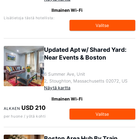
Ilmainen Wi-Fi
Lisätietoja tästä hotellista:
Valitse
Updated Apt w/ Shared Yard:
Near Events & Boston
6 Summer Ave, Unit
2, Stoughton, Massachusetts 02072, US
Näytä kartta
Ilmainen Wi-Fi
USD 210
ALKAEN
Valitse
per huone / yötä kohti
Boston Area Hub By Train