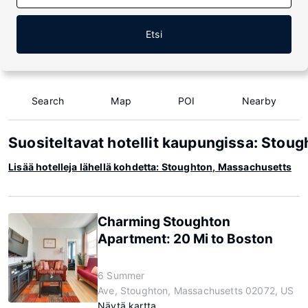
Etsi
Search
Map
POI
Nearby
Suositeltavat hotellit kaupungissa: Stou
Lisää hotelleja lähellä kohdetta: Stoughton, Massachusetts
Charming Stoughton
Apartment: 20 Mi to Boston
6 Summer
Ave, Stoughton, Massachusetts 02072, US
Näytä kartta