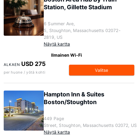
Station, Gillette Stadium
6 Summer Ave,
5, Stoughton, Massachusetts 02072-
2819, US
Näytä kartta
Ilmainen Wi-Fi
USD 275
ALKAEN
Valitse
per huone / yötä kohti
Hampton Inn & Suites
Boston/Stoughton
449 Page
Street, Stoughton, Massachusetts 02072, US
Näytä kartta