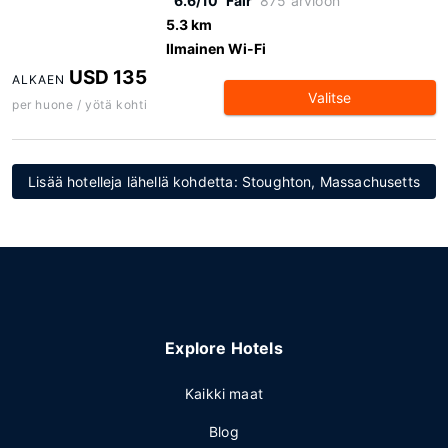
6.6/10
Fair
875 arvioon
5.3 km
Ilmainen Wi-Fi
USD 135
ALKAEN
Valitse
per huone / yötä kohti
Lisää hotelleja lähellä kohdetta: Stoughton, Massachusetts
Explore Hotels
Kaikki maat
Blog