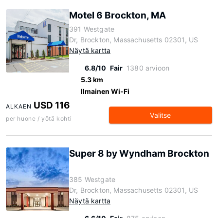
Motel 6 Brockton, MA
391 Westgate
Dr, Brockton, Massachusetts 02301, US
Näytä kartta
6.8/10
Fair
1380 arvioon
5.3 km
Ilmainen Wi-Fi
USD 116
ALKAEN
Valitse
per huone / yötä kohti
Super 8 by Wyndham Brockton
385 Westgate
Dr, Brockton, Massachusetts 02301, US
Näytä kartta