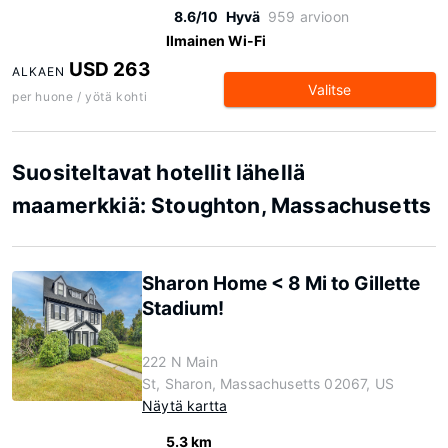
8.6/10
Hyvä
959 arvioon
Ilmainen Wi-Fi
USD 263
ALKAEN
Valitse
per huone / yötä kohti
Suositeltavat hotellit lähellä
maamerkkiä: Stoughton, Massachusetts
Sharon Home < 8 Mi to Gillette
Stadium!
222 N Main
St, Sharon, Massachusetts 02067, US
Näytä kartta
5.3 km