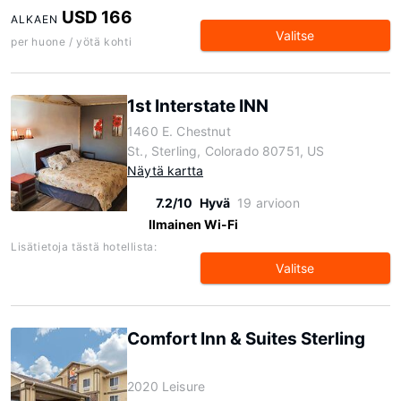
USD 166
ALKAEN
Valitse
per huone / yötä kohti
1st Interstate INN
1460 E. Chestnut
St., Sterling, Colorado 80751, US
Näytä kartta
7.2/10
Hyvä
19 arvioon
Ilmainen Wi-Fi
Lisätietoja tästä hotellista:
Valitse
Comfort Inn & Suites Sterling
2020 Leisure