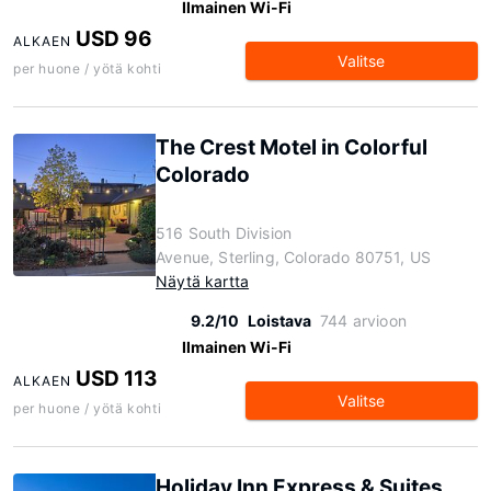
Ilmainen Wi-Fi
USD 96
ALKAEN
Valitse
per huone / yötä kohti
The Crest Motel in Colorful
Colorado
516 South Division
Avenue, Sterling, Colorado 80751, US
Näytä kartta
9.2/10
Loistava
744 arvioon
Ilmainen Wi-Fi
USD 113
ALKAEN
Valitse
per huone / yötä kohti
Holiday Inn Express & Suites