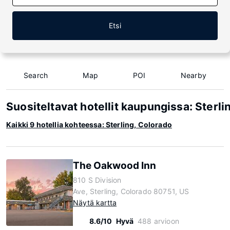
Etsi
Search
Map
POI
Nearby
Suositeltavat hotellit kaupungissa: Sterli
Kaikki 9 hotellia kohteessa: Sterling, Colorado
The Oakwood Inn
810 S Division
Ave, Sterling, Colorado 80751, US
Näytä kartta
8.6/10
Hyvä
488 arvioon