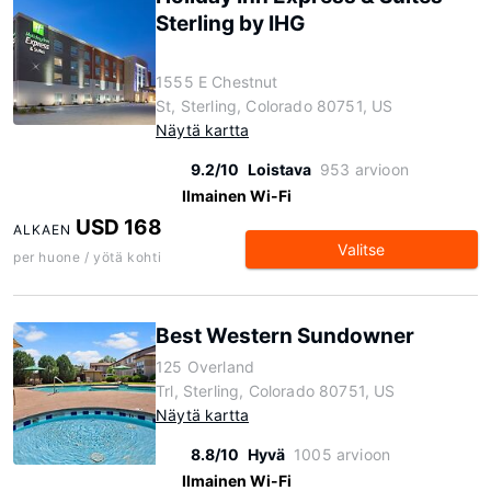
Sterling by IHG
1555 E Chestnut
St, Sterling, Colorado 80751, US
Näytä kartta
9.2/10
Loistava
953 arvioon
Ilmainen Wi-Fi
USD 168
ALKAEN
Valitse
per huone / yötä kohti
Best Western Sundowner
125 Overland
Trl, Sterling, Colorado 80751, US
Näytä kartta
8.8/10
Hyvä
1005 arvioon
Ilmainen Wi-Fi