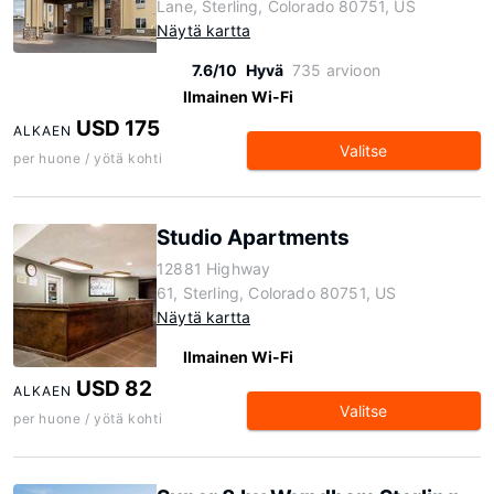
Lane, Sterling, Colorado 80751, US
Näytä kartta
7.6/10
Hyvä
735 arvioon
Ilmainen Wi-Fi
USD 175
ALKAEN
Valitse
per huone / yötä kohti
Studio Apartments
12881 Highway
61, Sterling, Colorado 80751, US
Näytä kartta
Ilmainen Wi-Fi
USD 82
ALKAEN
Valitse
per huone / yötä kohti