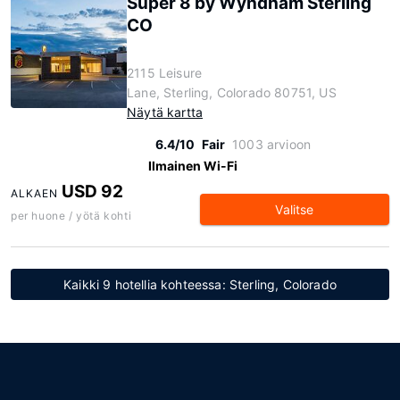
Super 8 by Wyndham Sterling
CO
2115 Leisure
Lane, Sterling, Colorado 80751, US
Näytä kartta
6.4/10
Fair
1003 arvioon
Ilmainen Wi-Fi
USD 92
ALKAEN
Valitse
per huone / yötä kohti
Kaikki 9 hotellia kohteessa: Sterling, Colorado