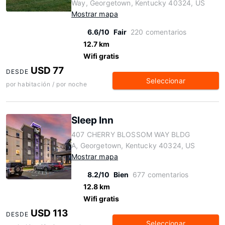
Way, Georgetown, Kentucky 40324, US
Mostrar mapa
6.6/10
Fair
220 comentarios
12.7 km
Wifi gratis
USD 77
DESDE
Seleccionar
por habitación / por noche
Sleep Inn
407 CHERRY BLOSSOM WAY BLDG
A, Georgetown, Kentucky 40324, US
Mostrar mapa
8.2/10
Bien
677 comentarios
12.8 km
Wifi gratis
USD 113
DESDE
Seleccionar