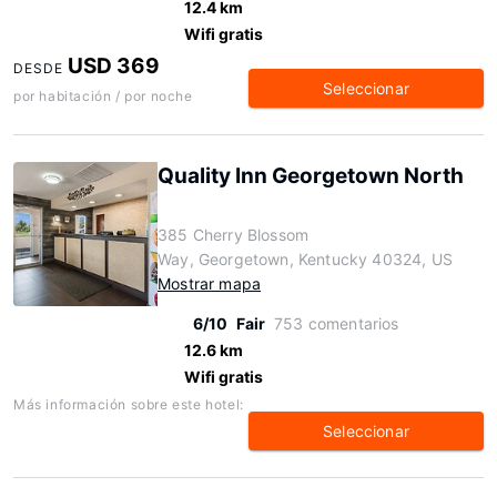
12.4 km
Wifi gratis
USD 369
DESDE
Seleccionar
por habitación / por noche
Quality Inn Georgetown North
385 Cherry Blossom
Way, Georgetown, Kentucky 40324, US
Mostrar mapa
6/10
Fair
753 comentarios
12.6 km
Wifi gratis
Más información sobre este hotel:
Seleccionar