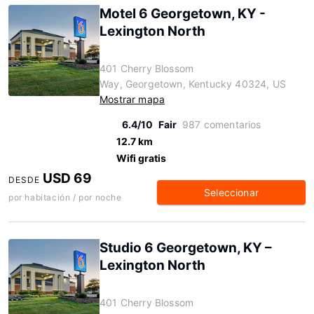
Motel 6 Georgetown, KY -
Lexington North
401 Cherry Blossom
Way, Georgetown, Kentucky 40324, US
Mostrar mapa
6.4/10
Fair
987 comentarios
12.7 km
Wifi gratis
USD 69
DESDE
Seleccionar
por habitación / por noche
Studio 6 Georgetown, KY –
Lexington North
401 Cherry Blossom