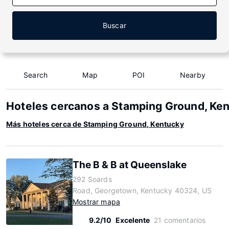
Buscar
Search
Map
POI
Nearby
Hoteles cercanos a Stamping Ground, Ke
Más hoteles cerca de Stamping Ground, Kentucky
The B & B at Queenslake
292 Soards
Road, Georgetown, Kentucky 40324, US
Mostrar mapa
9.2/10
Excelente
21 comentarios