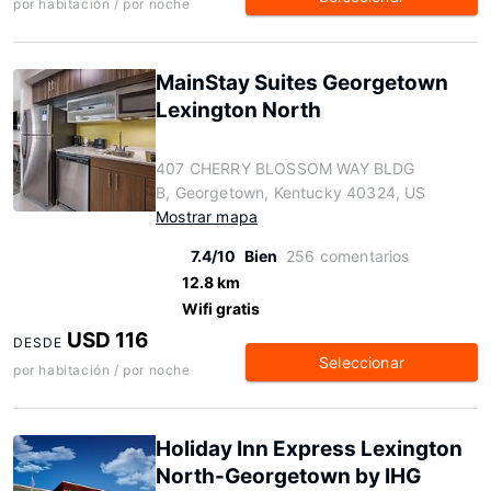
por habitación / por noche
MainStay Suites Georgetown
Lexington North
407 CHERRY BLOSSOM WAY BLDG
B, Georgetown, Kentucky 40324, US
Mostrar mapa
7.4/10
Bien
256 comentarios
12.8 km
Wifi gratis
USD 116
DESDE
Seleccionar
por habitación / por noche
Holiday Inn Express Lexington
North-Georgetown by IHG