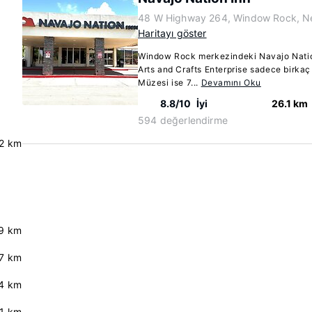
48 W Highway 264, Window Rock, N
Haritayı göster
Window Rock merkezindeki Navajo Nati
Arts and Crafts Enterprise sadece birka
Müzesi ise 7...
Devamını Oku
8.8/10
İyi
26.1 km
594 değerlendirme
2 km
9 km
7 km
4 km
.1 km