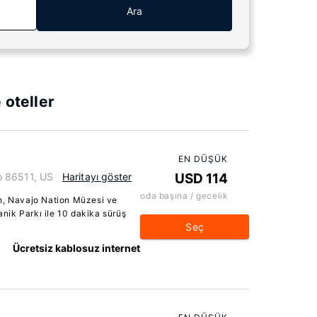
Ara
 oteller
EN DÜŞÜK
o 86511, US
Haritayı göster
USD 114
oda başına / gecelik
n, Navajo Nation Müzesi ve
ik Parkı ile 10 dakika sürüş
Seç
Ücretsiz kablosuz internet