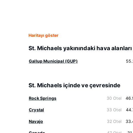
Haritayı göster
St. Michaels yakınındaki hava alanları
Gallup Municipal (GUP)
55.
St. Michaels içinde ve çevresinde
Rock Springs
30 Otel
46.
Crystal
33 Otel
44.
Navajo
32 Otel
33.
Ganado
47 Otel
31