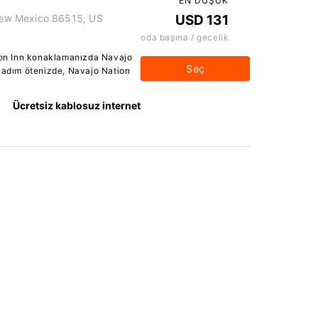
EN DÜŞÜK
ew Mexico 86515, US
USD 131
oda başına / gecelik
on Inn konaklamanızda Navajo
Seç
ç adım ötenizde, Navajo Nation
Ücretsiz kablosuz internet