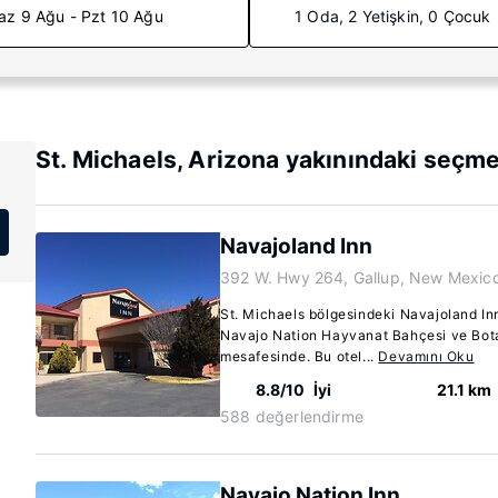
az 9 Ağu - Pzt 10 Ağu
1 Oda, 2 Yetişkin, 0 Çocuk
St. Michaels, Arizona yakınındaki seçme
Navajoland Inn
392 W. Hwy 264, Gallup, New Mexic
St. Michaels bölgesindeki Navajoland In
Navajo Nation Hayvanat Bahçesi ve Botan
mesafesinde. Bu otel...
Devamını Oku
8.8/10
İyi
21.1 km
588 değerlendirme
Navajo Nation Inn