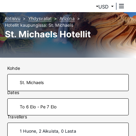
USD
Kotisivu
Yhdysvallat
Arizona
Hotellit kaupungissa: St. Michaels
St. Michaels Hotellit
Kohde
Dates
To 6 Elo - Pe 7 Elo
Travellers
1 Huone, 2 Aikuista, 0 Lasta