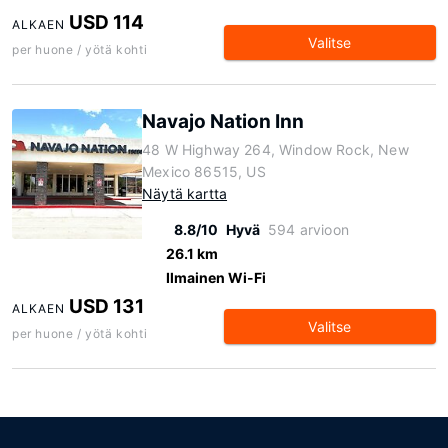
USD 114
ALKAEN
Valitse
per huone / yötä kohti
Navajo Nation Inn
48 W Highway 264, Window Rock, New
Mexico 86515, US
Näytä kartta
8.8/10
Hyvä
594 arvioon
26.1 km
Ilmainen Wi-Fi
USD 131
ALKAEN
Valitse
per huone / yötä kohti