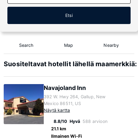
Etsi
Search
Map
Nearby
Suositeltavat hotellit lähellä maamerkkiä:
Navajoland Inn
392 W. Hwy 264, Gallup, New
Mexico 86511, US
Näytä kartta
8.8/10
Hyvä
588 arvioon
21.1 km
Ilmainen Wi-Fi