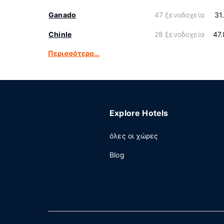
Ganado
47 ξενοδοχεία
31
Chinle
28 ξενοδοχεία
47
Περισσότερα…
Explore Hotels
όλες οι χώρες
Blog