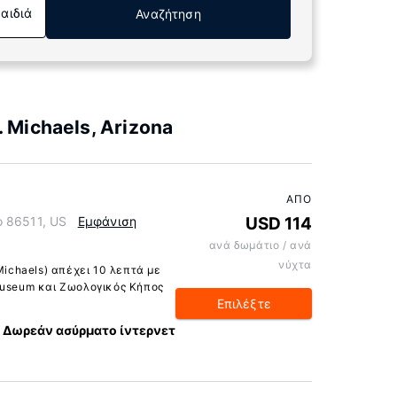
Παιδιά
Αναζήτηση
 Michaels, Arizona
ΑΠΌ
o 86511, US
Εμφάνιση
USD 114
ανά δωμάτιο / ανά
νύχτα
Michaels) απέχει 10 λεπτά με
Museum και Ζωολογικός Κήπος
Επιλέξτε
Δωρεάν ασύρματο ίντερνετ