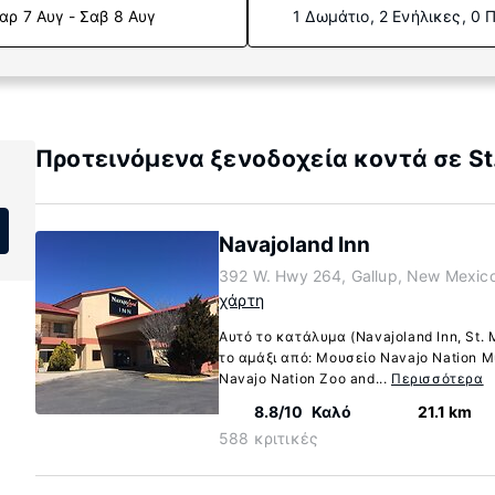
αρ 7 Αυγ - Σαβ 8 Αυγ
1 Δωμάτιο, 2 Ενήλικες, 0 
Προτεινόμενα ξενοδοχεία κοντά σε St.
Navajoland Inn
392 W. Hwy 264, Gallup, New Mexic
χάρτη
Αυτό το κατάλυμα (Navajoland Inn, St. 
το αμάξι από: Μουσείο Navajo Nation 
Navajo Nation Zoo and...
Περισσότερα
8.8/10
Καλό
21.1 km
588 κριτικές