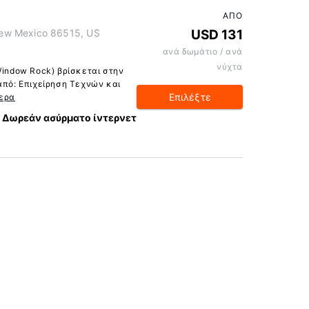
ΑΠΌ
ew Mexico 86515, US
USD 131
ανά δωμάτιο / ανά
νύχτα
Window Rock) βρίσκεται στην
από: Επιχείρηση Τεχνών και
Επιλέξτε
ερα
Δωρεάν ασύρματο ίντερνετ