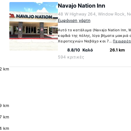
Navajo Nation Inn
48 W Highway 264, Window Rock, N
Εμφάνιση χάρτη
Αυτό το κατάλυμα (Navajo Nation Inn, 
καρδιά της πόλης, λίγα βήματα μακριά 
Χειροτεχνιών Ναβάχο και 7...
Περισσότ
8.8/10
Καλό
26.1 km
594 κριτικές
2 km
9 km
7 km
4 km