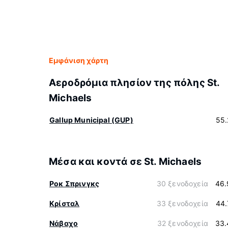
Εμφάνιση χάρτη
Αεροδρόμια πλησίον της πόλης St.
Michaels
Gallup Municipal (GUP)
55.
Μέσα και κοντά σε St. Michaels
Ροκ Σπρινγκς
30 ξενοδοχεία
46.
Κρίσταλ
33 ξενοδοχεία
44.
Νάβαχο
32 ξενοδοχεία
33.