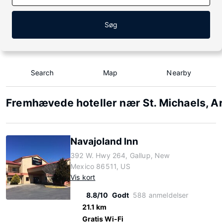
Søg
Search
Map
Nearby
Fremhævede hoteller nær St. Michaels, A
Navajoland Inn
392 W. Hwy 264, Gallup, New
Mexico 86511, US
Vis kort
8.8/10
Godt
588 anmeldelser
21.1 km
Gratis Wi-Fi