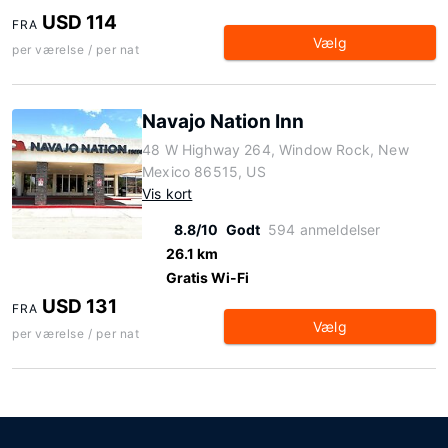
USD 114
FRA
Vælg
per værelse / per nat
Navajo Nation Inn
48 W Highway 264, Window Rock, New
Mexico 86515, US
Vis kort
8.8/10
Godt
594 anmeldelser
26.1 km
Gratis Wi-Fi
USD 131
FRA
Vælg
per værelse / per nat