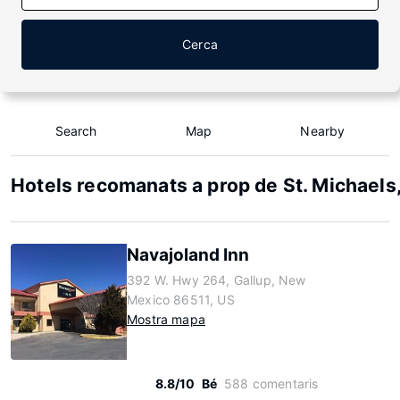
Cerca
Search
Map
Nearby
Hotels recomanats a prop de St. Michaels
Navajoland Inn
392 W. Hwy 264, Gallup, New
Mexico 86511, US
Mostra mapa
8.8/10
Bé
588 comentaris