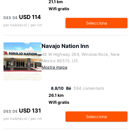
21.1 km
Wifi gratis
USD 114
DES DE
Selecciona
per habitació / per nit
Navajo Nation Inn
48 W Highway 264, Window Rock, New
Mexico 86515, US
Mostra mapa
8.8/10
Bé
594 comentaris
26.1 km
Wifi gratis
USD 131
DES DE
Selecciona
per habitació / per nit