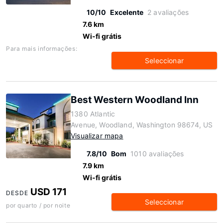
10/10
Excelente
2 avaliações
7.6 km
Wi-fi grátis
Para mais informações:
Seleccionar
Best Western Woodland Inn
1380 Atlantic
Avenue, Woodland, Washington 98674, US
Visualizar mapa
7.8/10
Bom
1010 avaliações
7.9 km
Wi-fi grátis
USD 171
DESDE
Seleccionar
por quarto / por noite