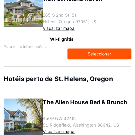
285 S 2nd St, St.
Helens, Oregon 97051, US
Visualizar mapa
Wi-fi grátis
Para mais informações:
Seleccionar
Hotéis perto de St. Helens, Oregon
The Allen House Bed & Brunch
4509 NW 324th
St, Ridgefield, Washington 98642, US
Visualizar mapa