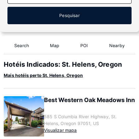
Pesquisar
Search
Map
POI
Nearby
Hotéis Indicados: St. Helens, Oregon
Mais hotéis perto St. Helens, Oregon
Best Western Oak Meadows Inn
585 S Columbia River Highway, St.
Helens, Oregon 97051, US
Visualizar mapa