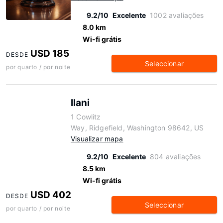
9.2/10
Excelente
1002 avaliações
8.0 km
Wi-fi grátis
USD 185
DESDE
Seleccionar
por quarto / por noite
Ilani
1 Cowlitz
Way, Ridgefield, Washington 98642, US
Visualizar mapa
9.2/10
Excelente
804 avaliações
8.5 km
Wi-fi grátis
USD 402
DESDE
Seleccionar
por quarto / por noite