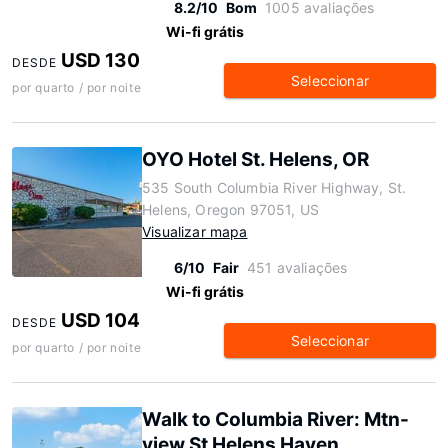
8.2/10
Bom
1005 avaliações
Wi-fi grátis
USD 130
DESDE
Seleccionar
por quarto / por noite
OYO Hotel St. Helens, OR
535 South Columbia River Highway, St.
Helens, Oregon 97051, US
Visualizar mapa
6/10
Fair
451 avaliações
Wi-fi grátis
USD 104
DESDE
Seleccionar
por quarto / por noite
Walk to Columbia River: Mtn-
view St Helens Haven