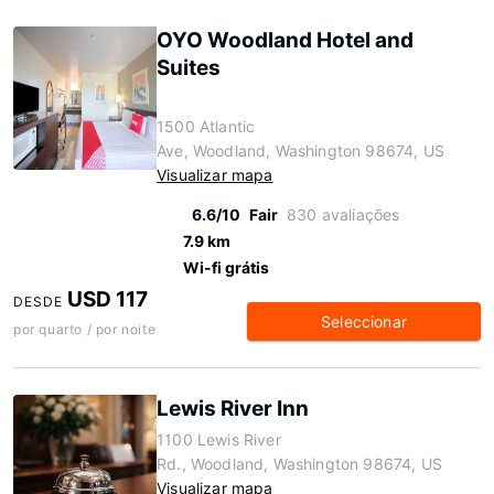
OYO Woodland Hotel and
Suites
1500 Atlantic
Ave, Woodland, Washington 98674, US
Visualizar mapa
6.6/10
Fair
830 avaliações
7.9 km
Wi-fi grátis
USD 117
DESDE
Seleccionar
por quarto / por noite
Lewis River Inn
1100 Lewis River
Rd., Woodland, Washington 98674, US
Visualizar mapa