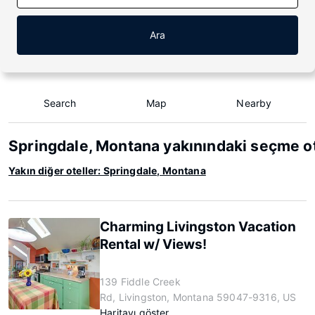
Ara
Search
Map
Nearby
Springdale, Montana yakınındaki seçme ot
Yakın diğer oteller: Springdale, Montana
Charming Livingston Vacation
Rental w/ Views!
139 Fiddle Creek
Rd, Livingston, Montana 59047-9316, US
Haritayı göster