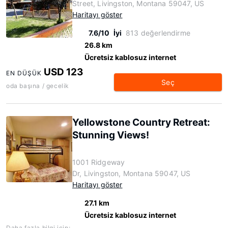
Street, Livingston, Montana 59047, US
Haritayı göster
7.6/10
İyi
813 değerlendirme
26.8 km
Ücretsiz kablosuz internet
USD 123
EN DÜŞÜK
Seç
oda başına / gecelik
Yellowstone Country Retreat:
Stunning Views!
1001 Ridgeway
Dr, Livingston, Montana 59047, US
Haritayı göster
27.1 km
Ücretsiz kablosuz internet
Daha fazla bilgi için: