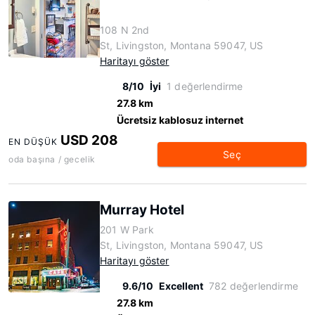
108 N 2nd
St, Livingston, Montana 59047, US
Haritayı göster
8/10
İyi
1 değerlendirme
27.8 km
Ücretsiz kablosuz internet
USD 208
EN DÜŞÜK
Seç
oda başına / gecelik
Murray Hotel
201 W Park
St, Livingston, Montana 59047, US
Haritayı göster
9.6/10
Excellent
782 değerlendirme
27.8 km