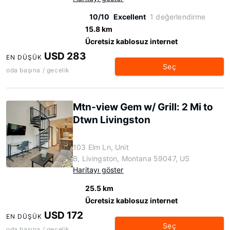
10/10
Excellent
1 değerlendirme
15.8 km
Ücretsiz kablosuz internet
USD 283
EN DÜŞÜK
Seç
oda başına / gecelik
Mtn-view Gem w/ Grill: 2 Mi to
Dtwn Livingston
103 Elm Ln, Unit
B, Livingston, Montana 59047, US
Haritayı göster
25.5 km
Ücretsiz kablosuz internet
USD 172
EN DÜŞÜK
Seç
oda başına / gecelik