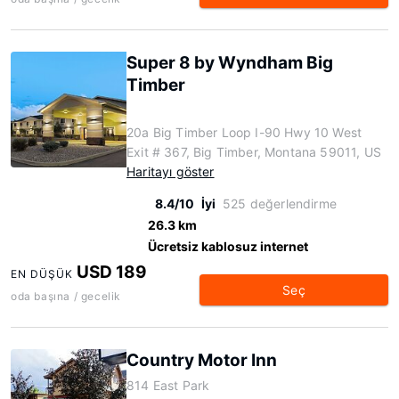
Super 8 by Wyndham Big
Timber
20a Big Timber Loop I-90 Hwy 10 West
Exit # 367, Big Timber, Montana 59011, US
Haritayı göster
8.4/10
İyi
525 değerlendirme
26.3 km
Ücretsiz kablosuz internet
USD 189
EN DÜŞÜK
Seç
oda başına / gecelik
Country Motor Inn
814 East Park