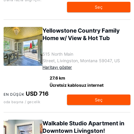
Seç
Yellowstone Country Family
Home w/ View & Hot Tub
515 North Main
Street, Livingston, Montana 59047, US
Haritayı göster
27.6 km
Ücretsiz kablosuz internet
USD 716
EN DÜŞÜK
Seç
oda başına / gecelik
Walkable Studio Apartment in
Downtown Livingston!