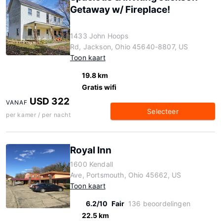
Getaway w/ Fireplace!
1433 John Hoops
Rd, Jackson, Ohio 45640-8807, US
Toon kaart
19.8 km
Gratis wifi
USD 322
VANAF
Selecteer
per kamer / per nacht
Royal Inn
1600 Kendall
Ave, Portsmouth, Ohio 45662, US
Toon kaart
6.2/10
Fair
136 beoordelingen
22.5 km