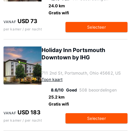
24.0 km
Gratis wifi
USD 73
VANAF
Selecteer
per kamer / per nacht
Holiday Inn Portsmouth
Downtown by IHG
711 2nd St, Portsmouth, Ohio 45662, US
Toon kaart
8.6/10
Goed
508 beoordelingen
25.2 km
Gratis wifi
USD 183
VANAF
Selecteer
per kamer / per nacht