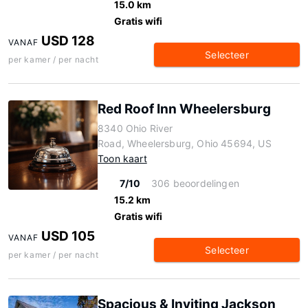
15.0 km
Gratis wifi
USD 128
VANAF
Selecteer
per kamer / per nacht
Red Roof Inn Wheelersburg
8340 Ohio River
Road, Wheelersburg, Ohio 45694, US
Toon kaart
7/10
306 beoordelingen
15.2 km
Gratis wifi
USD 105
VANAF
Selecteer
per kamer / per nacht
Spacious & Inviting Jackson