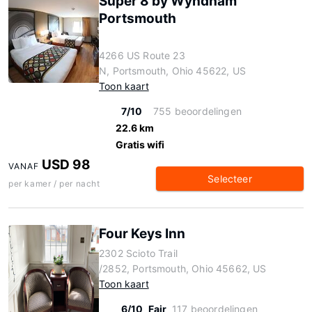
Super 8 by Wyndham
Portsmouth
4266 US Route 23
N, Portsmouth, Ohio 45622, US
Toon kaart
7/10
755 beoordelingen
22.6 km
Gratis wifi
USD 98
VANAF
Selecteer
per kamer / per nacht
Four Keys Inn
2302 Scioto Trail
/2852, Portsmouth, Ohio 45662, US
Toon kaart
6/10
Fair
117 beoordelingen