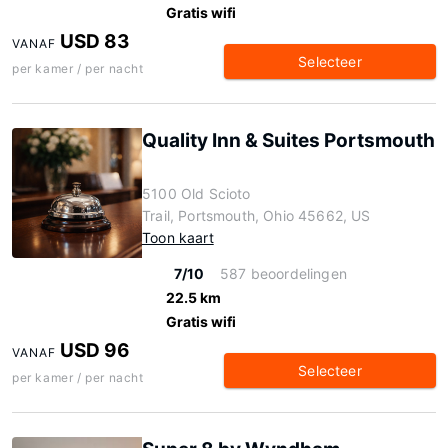
Gratis wifi
USD 83
VANAF
Selecteer
per kamer / per nacht
Quality Inn & Suites Portsmouth
5100 Old Scioto
Trail, Portsmouth, Ohio 45662, US
Toon kaart
7/10
587 beoordelingen
22.5 km
Gratis wifi
USD 96
VANAF
Selecteer
per kamer / per nacht