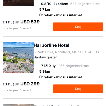
9.8/10
Excellent
537 değerlendirme
5.7 km
Ücretsiz kablosuz internet
USD 539
EN DÜŞÜK
Seç
oda başına / gecelik
Harborline Hotel
6 Park Drive, Rockland, Maine 04841, US
Haritayı göster
7.6/10
İyi
265 değerlendirme
5.9 km
Ücretsiz kablosuz internet
USD 299
EN DÜŞÜK
Seç
oda başına / gecelik