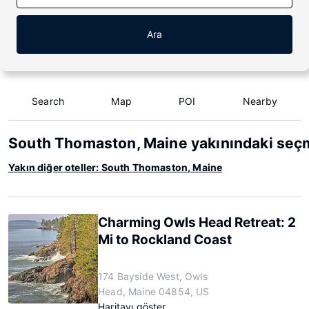
Ara
Search
Map
POI
Nearby
South Thomaston, Maine yakınındaki seçm
Yakın diğer oteller: South Thomaston, Maine
Charming Owls Head Retreat: 2
Mi to Rockland Coast
174 Bayside West, Owls
Head, Maine 04854, US
Haritayı göster