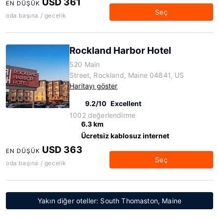
USD 361
EN DÜŞÜK
Seç
oda başına / gecelik
Rockland Harbor Hotel
520 Main
Street, Rockland, Maine 04841, US
Haritayı göster
9.2/10
Excellent
1002 değerlendirme
6.3 km
Ücretsiz kablosuz internet
USD 363
EN DÜŞÜK
Seç
oda başına / gecelik
Yakın diğer oteller: South Thomaston, Maine