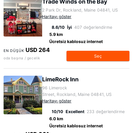
Trade Winds on the Bay
2 Park Dr, Rockland, Maine 04841, US
Haritayı göster
8.6/10
İyi
407 değerlendirme
5.9 km
Ücretsiz kablosuz internet
USD 264
EN DÜŞÜK
Seç
oda başına / gecelik
LimeRock Inn
96 Limerock
Street, Rockland, Maine 04841, US
Haritayı göster
10/10
Excellent
233 değerlendirme
6.0 km
Ücretsiz kablosuz internet