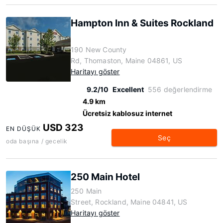
Hampton Inn & Suites Rockland
190 New County
Rd, Thomaston, Maine 04861, US
Haritayı göster
9.2/10
Excellent
556 değerlendirme
4.9 km
Ücretsiz kablosuz internet
USD 323
EN DÜŞÜK
Seç
oda başına / gecelik
250 Main Hotel
250 Main
Street, Rockland, Maine 04841, US
Haritayı göster