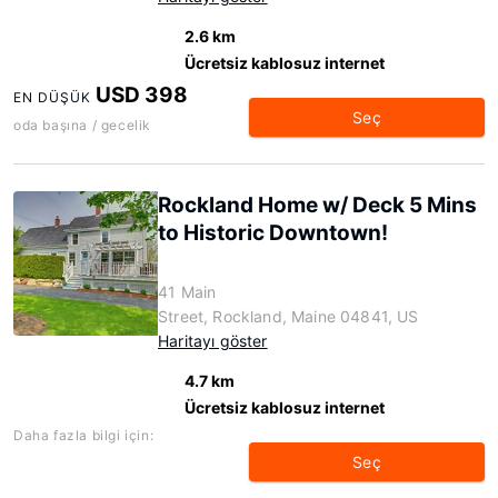
2.6 km
Ücretsiz kablosuz internet
USD 398
EN DÜŞÜK
Seç
oda başına / gecelik
Rockland Home w/ Deck 5 Mins
to Historic Downtown!
41 Main
Street, Rockland, Maine 04841, US
Haritayı göster
4.7 km
Ücretsiz kablosuz internet
Daha fazla bilgi için:
Seç