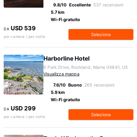
9.8/10
Eccellente
537 recensioni
5.7 km
Wi-Fi gratuito
USD 539
DA
Seleziona
per camera / per notte
Harborline Hotel
6 Park Drive, Rockland, Maine 04841, US
Visualizza mappa
7.6/10
Buono
265 recensioni
5.9 km
Wi-Fi gratuito
USD 299
DA
Seleziona
per camera / per notte