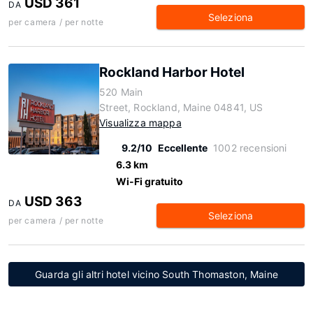
USD 361
DA
Seleziona
per camera / per notte
Rockland Harbor Hotel
520 Main
Street, Rockland, Maine 04841, US
Visualizza mappa
9.2/10
Eccellente
1002 recensioni
6.3 km
Wi-Fi gratuito
USD 363
DA
Seleziona
per camera / per notte
Guarda gli altri hotel vicino South Thomaston, Maine