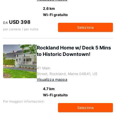
2.6 km
Wi-Fi gratuito
USD 398
DA
Seleziona
per camera / per notte
Rockland Home w/ Deck 5 Mins
to Historic Downtown!
41 Main
Street, Rockland, Maine 04841, US
Visualizza mappa
4.7 km
Wi-Fi gratuito
Per maggiori informazioni:
Seleziona