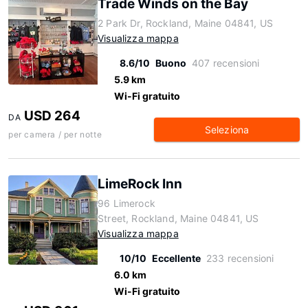
Trade Winds on the Bay
2 Park Dr, Rockland, Maine 04841, US
Visualizza mappa
8.6/10
Buono
407 recensioni
5.9 km
Wi-Fi gratuito
USD 264
DA
Seleziona
per camera / per notte
LimeRock Inn
96 Limerock
Street, Rockland, Maine 04841, US
Visualizza mappa
10/10
Eccellente
233 recensioni
6.0 km
Wi-Fi gratuito