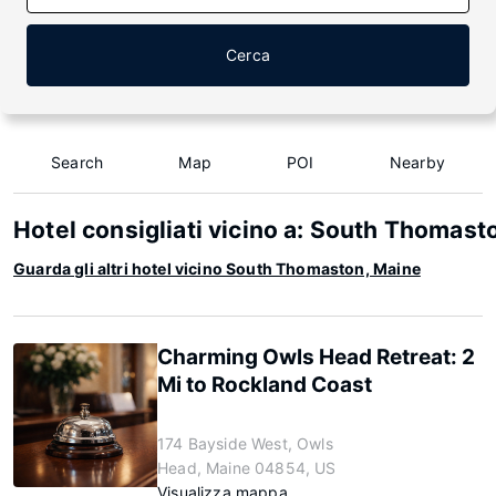
Cerca
Search
Map
POI
Nearby
Hotel consigliati vicino a: South Thomast
Guarda gli altri hotel vicino South Thomaston, Maine
Charming Owls Head Retreat: 2
Mi to Rockland Coast
174 Bayside West, Owls
Head, Maine 04854, US
Visualizza mappa