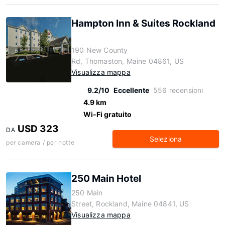
Hampton Inn & Suites Rockland
190 New County
Rd, Thomaston, Maine 04861, US
Visualizza mappa
9.2/10
Eccellente
556 recensioni
4.9 km
Wi-Fi gratuito
USD 323
DA
Seleziona
per camera / per notte
250 Main Hotel
250 Main
Street, Rockland, Maine 04841, US
Visualizza mappa