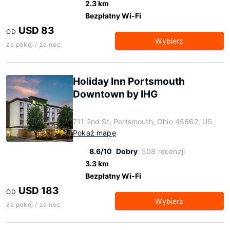
2.3 km
Bezpłatny Wi-Fi
USD 83
OD
Wybierz
za pokój / za noc
Holiday Inn Portsmouth
Downtown by IHG
711 2nd St, Portsmouth, Ohio 45662, US
Pokaż mapę
8.6/10
Dobry
508 recenzji
3.3 km
Bezpłatny Wi-Fi
USD 183
OD
Wybierz
za pokój / za noc