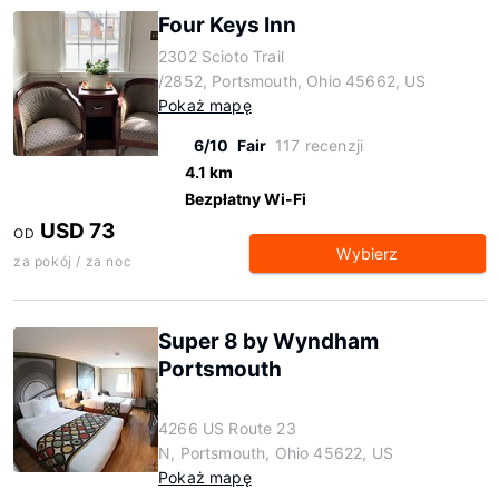
Four Keys Inn
2302 Scioto Trail
/2852, Portsmouth, Ohio 45662, US
Pokaż mapę
6/10
Fair
117 recenzji
4.1 km
Bezpłatny Wi-Fi
USD 73
OD
Wybierz
za pokój / za noc
Super 8 by Wyndham
Portsmouth
4266 US Route 23
N, Portsmouth, Ohio 45622, US
Pokaż mapę