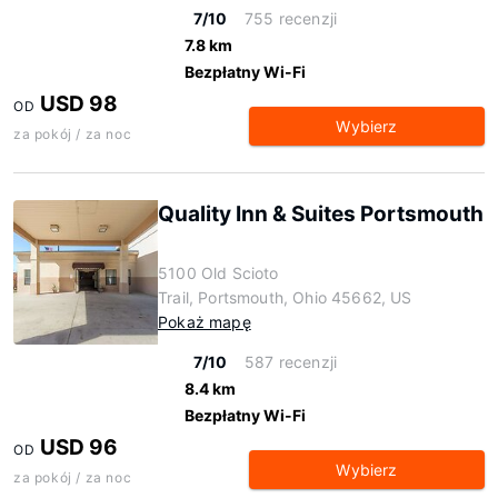
7/10
755 recenzji
7.8 km
Bezpłatny Wi-Fi
USD 98
OD
Wybierz
za pokój / za noc
Quality Inn & Suites Portsmouth
5100 Old Scioto
Trail, Portsmouth, Ohio 45662, US
Pokaż mapę
7/10
587 recenzji
8.4 km
Bezpłatny Wi-Fi
USD 96
OD
Wybierz
za pokój / za noc