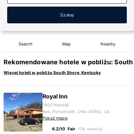
Szukaj
Search
Map
Nearby
Rekomendowane hotele w pobliżu: South 
Więcej hoteli w pobliżu South Shore, Kentucky
Royal Inn
1600 Kendall
Ave, Portsmouth, Ohio 45662, US
Pokaż mapę
6.2/10
Fair
136 recenzji