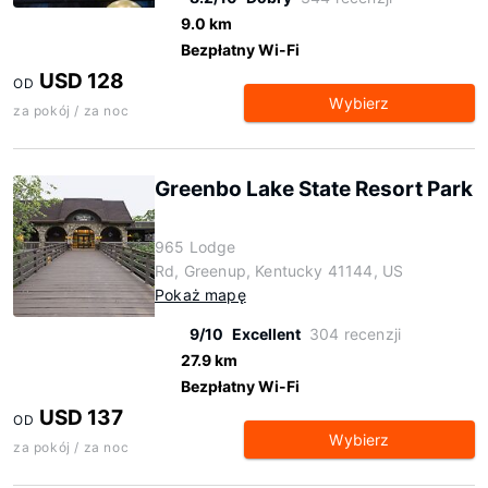
9.0 km
Bezpłatny Wi-Fi
USD 128
OD
Wybierz
za pokój / za noc
Greenbo Lake State Resort Park
965 Lodge
Rd, Greenup, Kentucky 41144, US
Pokaż mapę
9/10
Excellent
304 recenzji
27.9 km
Bezpłatny Wi-Fi
USD 137
OD
Wybierz
za pokój / za noc