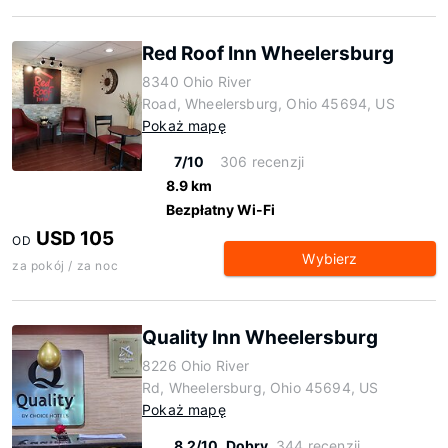
Red Roof Inn Wheelersburg
8340 Ohio River
Road, Wheelersburg, Ohio 45694, US
Pokaż mapę
7/10
306 recenzji
8.9 km
Bezpłatny Wi-Fi
USD 105
OD
Wybierz
za pokój / za noc
Quality Inn Wheelersburg
8226 Ohio River
Rd, Wheelersburg, Ohio 45694, US
Pokaż mapę
8.2/10
Dobry
344 recenzji