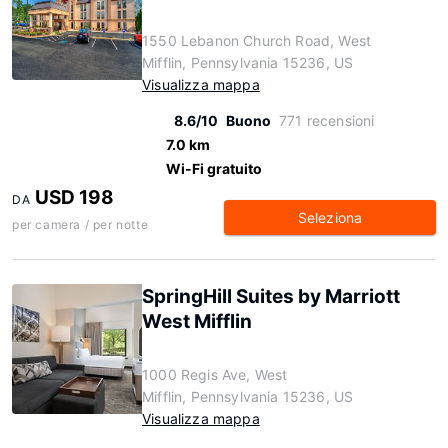
1550 Lebanon Church Road, West
Mifflin, Pennsylvania 15236, US
Visualizza mappa
8.6/10
Buono
771 recensioni
7.0 km
Wi-Fi gratuito
USD 198
DA
Seleziona
per camera / per notte
SpringHill Suites by Marriott
West Mifflin
1000 Regis Ave, West
Mifflin, Pennsylvania 15236, US
Visualizza mappa