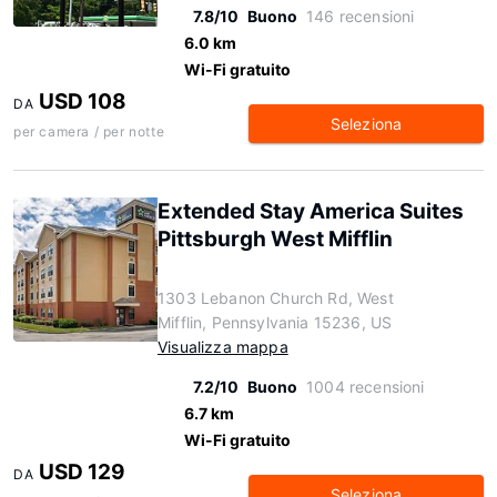
7.8/10
Buono
146 recensioni
6.0 km
Wi-Fi gratuito
USD 108
DA
Seleziona
per camera / per notte
Extended Stay America Suites
Pittsburgh West Mifflin
1303 Lebanon Church Rd, West
Mifflin, Pennsylvania 15236, US
Visualizza mappa
7.2/10
Buono
1004 recensioni
6.7 km
Wi-Fi gratuito
USD 129
DA
Seleziona