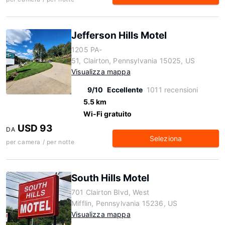
Jefferson Hills Motel
1205 PA-
51, Clairton, Pennsylvania 15025, US
Visualizza mappa
9/10
Eccellente
1011 recensioni
5.5 km
Wi-Fi gratuito
USD 93
DA
Seleziona
per camera / per notte
South Hills Motel
701 Clairton Blvd, West
Mifflin, Pennsylvania 15236, US
Visualizza mappa