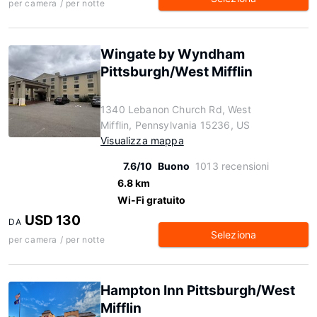
per camera / per notte
Wingate by Wyndham
Pittsburgh/West Mifflin
1340 Lebanon Church Rd, West
Mifflin, Pennsylvania 15236, US
Visualizza mappa
7.6/10
Buono
1013 recensioni
6.8 km
Wi-Fi gratuito
USD 130
DA
Seleziona
per camera / per notte
Hampton Inn Pittsburgh/West
Mifflin