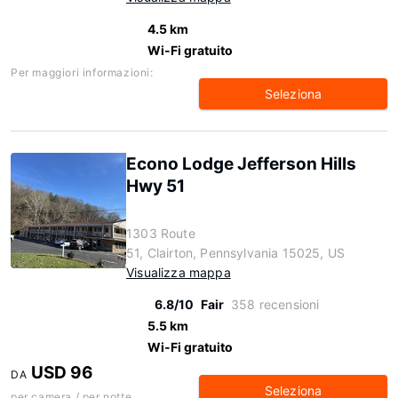
4.5 km
Wi-Fi gratuito
Per maggiori informazioni:
Seleziona
Econo Lodge Jefferson Hills
Hwy 51
1303 Route
51, Clairton, Pennsylvania 15025, US
Visualizza mappa
6.8/10
Fair
358 recensioni
5.5 km
Wi-Fi gratuito
USD 96
DA
Seleziona
per camera / per notte