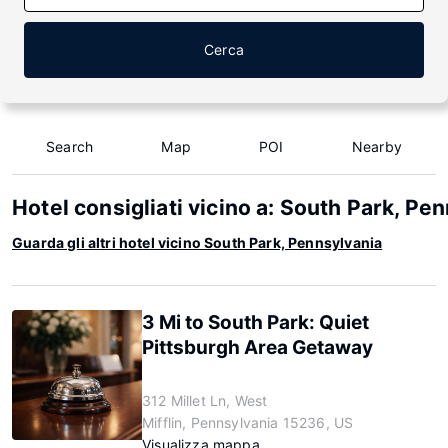
Cerca
Search
Map
POI
Nearby
Hotel consigliati vicino a: South Park, Pe
Guarda gli altri hotel vicino South Park, Pennsylvania
3 Mi to South Park: Quiet
Pittsburgh Area Getaway
312 Millet Ln, West
Mifflin, Pennsylvania 15236, US
Visualizza mappa