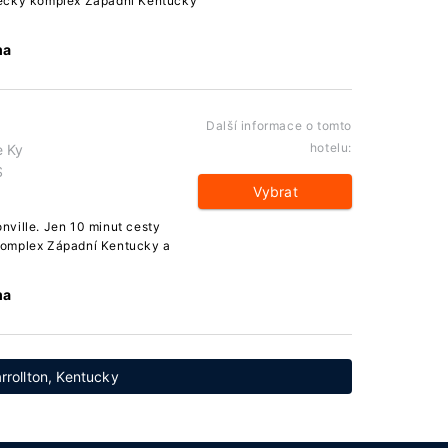
lecký komplex Západní Kentucky
ma
Další informace o tomto
hotelu:
e Ky
S
Vybrat
nville. Jen 10 minut cesty
komplex Západní Kentucky a
ma
rrollton, Kentucky