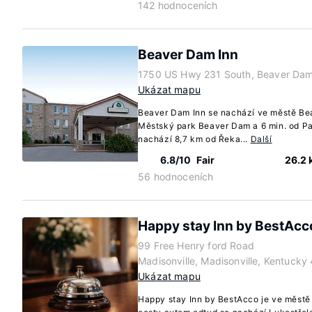
142 hodnoceních
Beaver Dam Inn
1750 US Hwy 231 South, Beaver Dam
Ukázat mapu
Beaver Dam Inn se nachází ve městě Bea
Městský park Beaver Dam a 6 min. od Pa
nachází 8,7 km od Řeka...
Další
6.8/10
Fair
26.2
56 hodnoceních
Happy stay Inn by BestAcc
99 Free Henry ford Road
Madisonville, Madisonville, Kentucky
Ukázat mapu
Happy stay Inn by BestAcco je ve městě