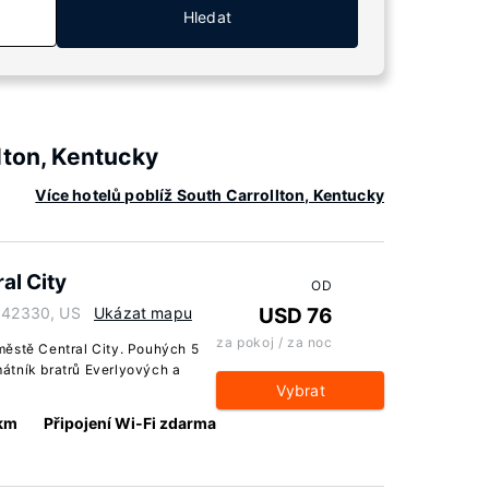
Hledat
lton, Kentucky
Více hotelů poblíž South Carrollton, Kentucky
al City
OD
y 42330, US
Ukázat mapu
USD 76
za pokoj / za noc
městě Central City. Pouhých 5
átník bratrů Everlyových a
Vybrat
 km
Připojení Wi-Fi zdarma