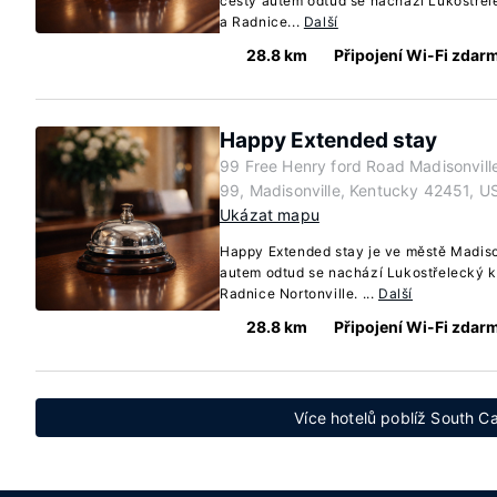
cesty autem odtud se nachází Lukostře
a Radnice...
Další
28.8 km
Připojení Wi-Fi zdar
Happy Extended stay
99 Free Henry ford Road Madisonvill
99, Madisonville, Kentucky 42451, U
Ukázat mapu
Happy Extended stay je ve městě Madiso
autem odtud se nachází Lukostřelecký 
Radnice Nortonville. ...
Další
28.8 km
Připojení Wi-Fi zdar
Více hotelů poblíž South Ca