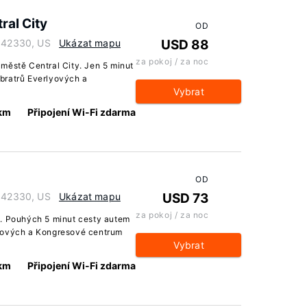
al City
OD
y 42330, US
Ukázat mapu
USD 88
za pokoj / za noc
městě Central City. Jen 5 minut
bratrů Everlyových a
Vybrat
 km
Připojení Wi-Fi zdarma
OD
y 42330, US
Ukázat mapu
USD 73
za pokoj / za noc
y. Pouhých 5 minut cesty autem
lyových a Kongresové centrum
Vybrat
 km
Připojení Wi-Fi zdarma