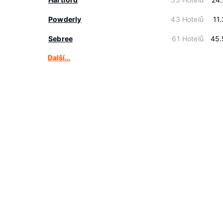
Powderly
43 Hotelů
11
Sebree
61 Hotelů
45.
Další…