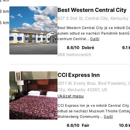
Best Western Central City
.3 km
627 S 2nd St, Central City, Kentuck
5 km
Best Western Central City je ve městě Ce
autem odtud se nachází Památník bratr
centrum Central...
Další
8.6/10
Dobré
6.1
268 hodnoceních
CCI Express Inn
2011 W. Everly Bros. Blvd Powderly, 
City, Kentucky 42367, US
Ukázat mapu
CCI Express Inn je ve městě Central Cit
odtud se nachází Muzeum Thistle Cotta
Muhlenberg Community...
Další
6.6/10
Fair
10.6