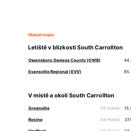
Ukázat mapu
Letiště v blízkosti South Carrollton
Owensboro Daviess County (OWB)
44.
Evansville Regional (EVV)
85.
V místě a okolí South Carrollton
Greenville
36 Hotelů
15
Rosine
48 Hotelů
37
Hartford
35 Hotelů
24