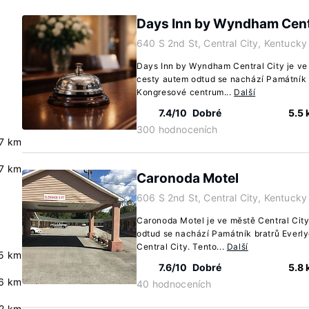
Days Inn by Wyndham Centr
640 S 2nd St, Central City, Kentuck
Days Inn by Wyndham Central City je ve 
cesty autem odtud se nachází Památník 
Kongresové centrum...
Další
7.4/10
Dobré
5.5
300 hodnoceních
7 km
7 km
Caronoda Motel
606 S 2nd St, Central City, Kentuck
Caronoda Motel je ve městě Central Cit
odtud se nachází Památník bratrů Ever
Central City. Tento...
Další
.5 km
7.6/10
Dobré
5.8
.6 km
40 hodnoceních
.2 km