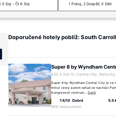
t 5 Srp - Čt 6 Srp
1 Pokoj, 2 Dospělí, 0 Děti
Doporučené hotely poblíž: South Carrol
Super 8 by Wyndham Centr
635 S 2nd St, Central City, Kentuck
Super 8 by Wyndham Central City je ve 
minut cesty autem odtud se nachází Pam
Kongresové centrum...
Další
7.4/10
Dobré
5.5
466 hodnoceních