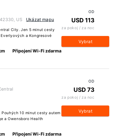
OD
y 42330, US
Ukázat mapu
USD 113
za pokoj / za noc
ntral City. Jen 5 minut cesty
ů Everlyových a Kongresové
Vybrat
 km
Připojení Wi-Fi zdarma
OD
Central
USD 73
za pokoj / za noc
Vybrat
y. Pouhých 10 minut cesty autem
ge a Owensboro Health
 km
Připojení Wi-Fi zdarma