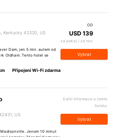
OD
, Kentucky 42320, US
USD 139
za pokoj / za noc
ver Dam, jen 5 min. autem od
Vybrat
rk Oldham. Tento hotel se
 km
Připojení Wi-Fi zdarma
o
Další informace o tomto
hotelu:
 42431, US
Vybrat
 Madisonville. Jenom 10 minut