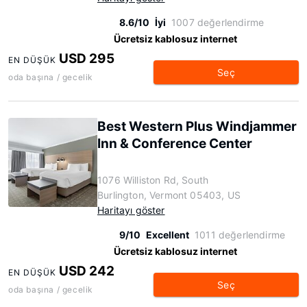
8.6/10
İyi
1007 değerlendirme
Ücretsiz kablosuz internet
USD 295
EN DÜŞÜK
Seç
oda başına / gecelik
Best Western Plus Windjammer
Inn & Conference Center
1076 Williston Rd, South
Burlington, Vermont 05403, US
Haritayı göster
9/10
Excellent
1011 değerlendirme
Ücretsiz kablosuz internet
USD 242
EN DÜŞÜK
Seç
oda başına / gecelik