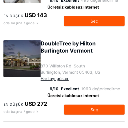
9/10
Excellent
493 değerlendirme
Ücretsiz kablosuz internet
USD 143
EN DÜŞÜK
Seç
oda başına / gecelik
DoubleTree by Hilton
Burlington Vermont
870 Williston Rd, South
Burlington, Vermont 05403, US
Haritayı göster
9/10
Excellent
1960 değerlendirme
Ücretsiz kablosuz internet
USD 272
EN DÜŞÜK
Seç
oda başına / gecelik