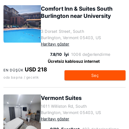
Comfort Inn & Suites South
Burlington near University
3 Dorset Street, South
Burlington, Vermont 05403, US
Haritayı göster
7.8/10
İyi
1006 değerlendirme
Ücretsiz kablosuz internet
USD 218
EN DÜŞÜK
Seç
oda başına / gecelik
Vermont Suites
1611 Williston Rd, South
Burlington, Vermont 05403, US
Haritayı göster