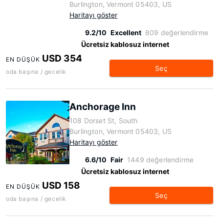
Burlington, Vermont 05403, US
Haritayı göster
9.2/10
Excellent
809 değerlendirme
Ücretsiz kablosuz internet
USD 354
EN DÜŞÜK
Seç
oda başına / gecelik
Anchorage Inn
108 Dorset St, South
Burlington, Vermont 05403, US
Haritayı göster
6.6/10
Fair
1449 değerlendirme
Ücretsiz kablosuz internet
USD 158
EN DÜŞÜK
Seç
oda başına / gecelik