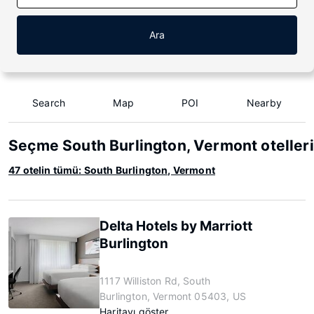
Ara
Search
Map
POI
Nearby
Seçme South Burlington, Vermont otelleri
47 otelin tümü: South Burlington, Vermont
Delta Hotels by Marriott
Burlington
1117 Williston Rd, South
Burlington, Vermont 05403, US
Haritayı göster