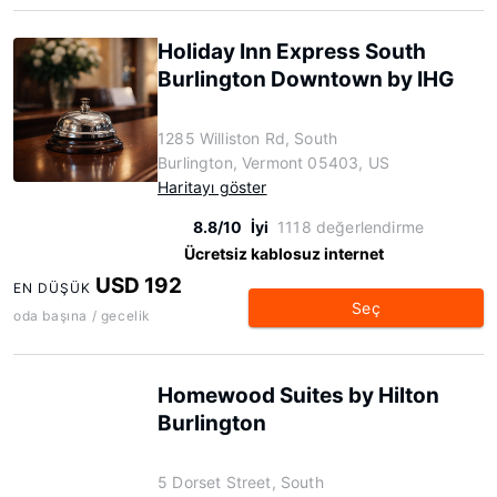
Holiday Inn Express South
Burlington Downtown by IHG
1285 Williston Rd, South
Burlington, Vermont 05403, US
Haritayı göster
8.8/10
İyi
1118 değerlendirme
Ücretsiz kablosuz internet
USD 192
EN DÜŞÜK
Seç
oda başına / gecelik
Homewood Suites by Hilton
Burlington
5 Dorset Street, South