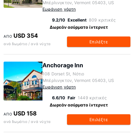
Μπέρλινγκτον, Vermont 05403, US
Εμφάνιση χάρτη
9.2/10
Excellent
809 κριτικές
Δωρεάν ασύρματο ίντερνετ
USD 354
ΑΠΌ
Επιλέξτε
ανά δωμάτιο / ανά νύχτα
Anchorage Inn
108 Dorset St, Νότιο
Μπέρλινγκτον, Vermont 05403, US
Εμφάνιση χάρτη
6.6/10
Fair
1449 κριτικές
Δωρεάν ασύρματο ίντερνετ
USD 158
ΑΠΌ
Επιλέξτε
ανά δωμάτιο / ανά νύχτα