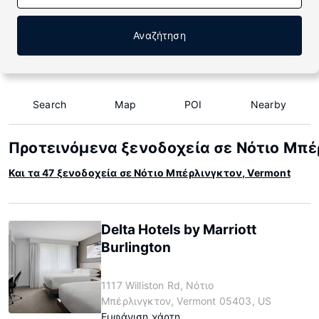
Αναζήτηση
Search
Map
POI
Nearby
Προτεινόμενα ξενοδοχεία σε Νότιο Μπέ
Και τα 47 ξενοδοχεία σε Νότιο Μπέρλινγκτον, Vermont
Delta Hotels by Marriott
Burlington
1117 Williston Rd, Νότιο
Μπέρλινγκτον, Vermont 05403, US
Εμφάνιση χάρτη