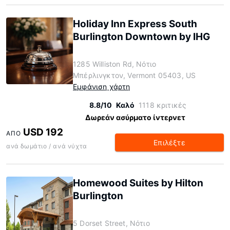
Holiday Inn Express South
Burlington Downtown by IHG
1285 Williston Rd, Νότιο
Μπέρλινγκτον, Vermont 05403, US
Εμφάνιση χάρτη
8.8/10
Καλό
1118 κριτικές
Δωρεάν ασύρματο ίντερνετ
USD 192
ΑΠΌ
Επιλέξτε
ανά δωμάτιο / ανά νύχτα
Homewood Suites by Hilton
Burlington
5 Dorset Street, Νότιο