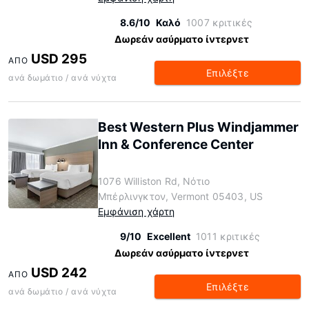
8.6/10
Καλό
1007 κριτικές
Δωρεάν ασύρματο ίντερνετ
USD 295
ΑΠΌ
Επιλέξτε
ανά δωμάτιο / ανά νύχτα
Best Western Plus Windjammer
Inn & Conference Center
1076 Williston Rd, Νότιο
Μπέρλινγκτον, Vermont 05403, US
Εμφάνιση χάρτη
9/10
Excellent
1011 κριτικές
Δωρεάν ασύρματο ίντερνετ
USD 242
ΑΠΌ
Επιλέξτε
ανά δωμάτιο / ανά νύχτα