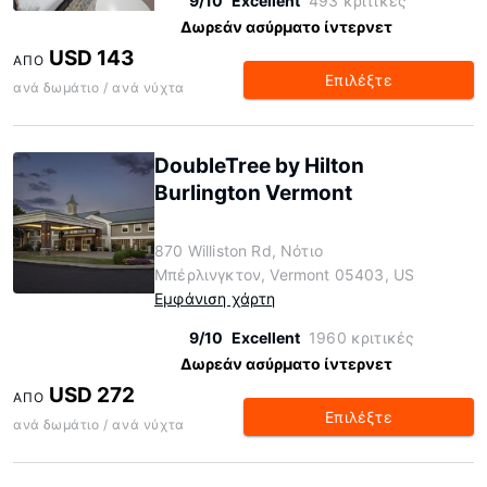
9/10
Excellent
493 κριτικές
Δωρεάν ασύρματο ίντερνετ
USD 143
ΑΠΌ
Επιλέξτε
ανά δωμάτιο / ανά νύχτα
DoubleTree by Hilton
Burlington Vermont
870 Williston Rd, Νότιο
Μπέρλινγκτον, Vermont 05403, US
Εμφάνιση χάρτη
9/10
Excellent
1960 κριτικές
Δωρεάν ασύρματο ίντερνετ
USD 272
ΑΠΌ
Επιλέξτε
ανά δωμάτιο / ανά νύχτα