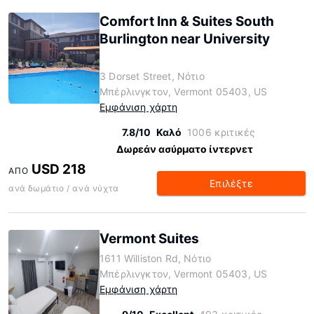
Comfort Inn & Suites South
Burlington near University
3 Dorset Street, Νότιο
Μπέρλινγκτον, Vermont 05403, US
Εμφάνιση χάρτη
7.8/10
Καλό
1006 κριτικές
Δωρεάν ασύρματο ίντερνετ
USD 218
ΑΠΌ
Επιλέξτε
ανά δωμάτιο / ανά νύχτα
Vermont Suites
1611 Williston Rd, Νότιο
Μπέρλινγκτον, Vermont 05403, US
Εμφάνιση χάρτη