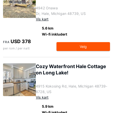
4942 Onawa
Dr, Hale, Michigan 48739, US
Vis kart
5.6 km
Wi-fi inkludert
USD 378
FRA
Velg
per rom / per natt
Cozy Waterfront Hale Cottage
on Long Lake!
4915 Kokosing Rd, Hale, Michigan 48739-
8728, US
Vis kart
5.9 km
Wi-fi inkludert