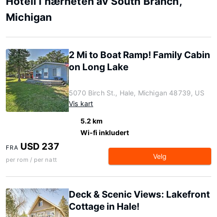
Hotell i nærheten av South Branch,
Michigan
2 Mi to Boat Ramp! Family Cabin
on Long Lake
5070 Birch St., Hale, Michigan 48739, US
Vis kart
5.2 km
Wi-fi inkludert
USD 237
FRA
Velg
per rom / per natt
Deck & Scenic Views: Lakefront
Cottage in Hale!