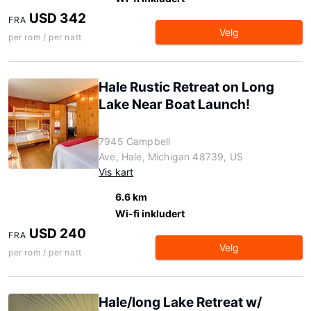
USD 342
FRA
Velg
per rom / per natt
Hale Rustic Retreat on Long
Lake Near Boat Launch!
7945 Campbell
Ave, Hale, Michigan 48739, US
Vis kart
6.6 km
Wi-fi inkludert
USD 240
FRA
Velg
per rom / per natt
Hale/long Lake Retreat w/