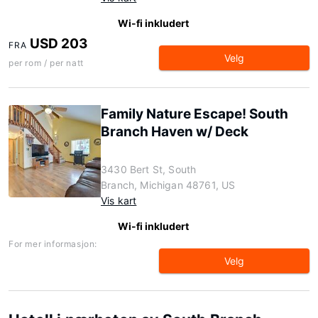
Wi-fi inkludert
USD 203
FRA
Velg
per rom / per natt
Family Nature Escape! South
Branch Haven w/ Deck
3430 Bert St, South
Branch, Michigan 48761, US
Vis kart
Wi-fi inkludert
For mer informasjon:
Velg