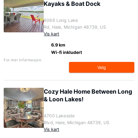
Kayaks & Boat Dock
8066 Long Lake
Rd, Hale, Michigan 48739, US
Vis kart
6.9 km
Wi-fi inkludert
For mer informasjon:
Velg
Cozy Hale Home Between Long
& Loon Lakes!
4700 Lakeside
Blvd, Hale, Michigan 48739, US
Vis kart