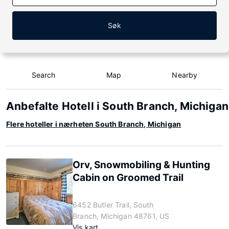
Søk
Search
Map
Nearby
Anbefalte Hotell i South Branch, Michigan
Flere hoteller i nærheten South Branch, Michigan
Orv, Snowmobiling & Hunting
Cabin on Groomed Trail
6452 Butler Trail, South
Branch, Michigan 48761, US
Vis kart