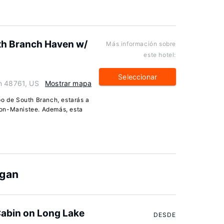
th Branch Haven w/
Más información sobre
este hotel:
Seleccionar
n 48761, US
Mostrar mapa
po de South Branch, estarás a
ron-Manistee. Además, esta
igan
Cabin on Long Lake
DESDE