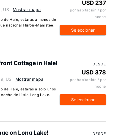
USD 237
9, US
Mostrar mapa
por habitación / por
noche
po de Hale, estarás a menos de
que nacional Huron-Manistee.
Seleccionar
ront Cottage in Hale!
DESDE
USD 378
39, US
Mostrar mapa
por habitación / por
noche
o de Hale, estarás a solo unos
 coche de Little Long Lake.
Seleccionar
age on Long Lake!
DESDE