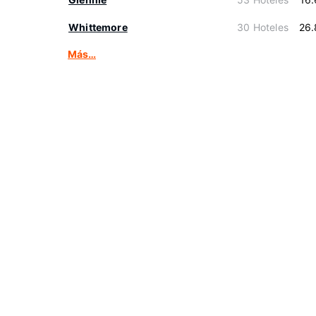
Whittemore
30 Hoteles
26.
Más…