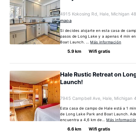
4915 Kokosing Rd, Hale, Michigan 
mapa
Si decides alojarte en esta casa de camp
pasos de Long Lake y a apenas 4 min e
Boat Launch. ...
Más información
5.9 km
Wifi gratis
Hale Rustic Retreat on Lon
Launch!
7945 Campbell Ave, Hale, Michigan 
Esta casa de campo de Hale está a 1 mi
de Long Lake Park and Boat Launch. Ad
encuentra a 4,6 km de...
Más informació
6.6 km
Wifi gratis