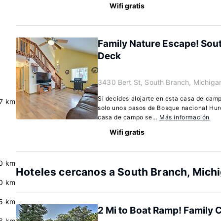
Wifi gratis
Family Nature Escape! Sou
Deck
3430 Bert St, South Branch, Michiga
Si decides alojarte en esta casa de cam
.7 km
solo unos pasos de Bosque nacional Hu
casa de campo se...
Más información
Wifi gratis
0 km
Hoteles cercanos a South Branch, Mich
0 km
.5 km
2 Mi to Boat Ramp! Family 
.6 km