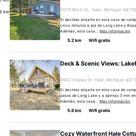
5070 Birch St., Hale, Michigan 4873
8 km
Si decides alojarte en esta casa de cam
cinco minutos a pie de Long Lake y Bos
Además, esta casa...
Más información
5.2 km
Wifi gratis
Deck & Scenic Views: Lakef
4942 Onawa Dr, Hale, Michigan 487
Si decides alojarte en esta casa de camp
pasos de Long Lake y a apenas 3 min en
Además, esta casa...
Más información
5.6 km
Wifi gratis
Cozy Waterfront Hale Cott