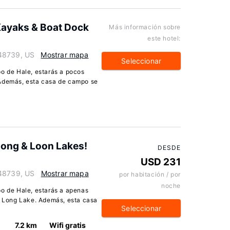
Kayaks & Boat Dock
Más información sobre
este hotel:
 48739, US
Mostrar mapa
Seleccionar
po de Hale, estarás a pocos
 Además, esta casa de campo se
ong & Loon Lakes!
DESDE
USD 231
 48739, US
Mostrar mapa
por habitación / por
noche
po de Hale, estarás a apenas
le Long Lake. Además, esta casa
Seleccionar
7.2 km
Wifi gratis