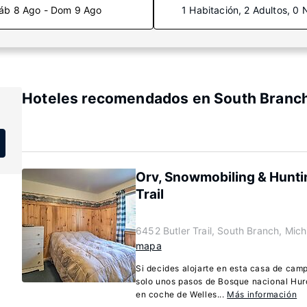
áb 8 Ago - Dom 9 Ago
1 Habitación, 2 Adultos, 0 
Hoteles recomendados en South Branch
Orv, Snowmobiling & Hunt
Trail
6452 Butler Trail, South Branch, Mic
mapa
Si decides alojarte en esta casa de cam
solo unos pasos de Bosque nacional Hur
en coche de Welles...
Más información