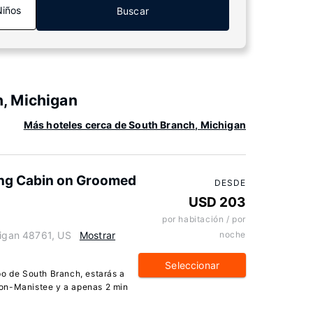
Niños
Buscar
, Michigan
Más hoteles cerca de South Branch, Michigan
ing Cabin on Groomed
DESDE
USD 203
por habitación / por
higan 48761, US
Mostrar
noche
Seleccionar
po de South Branch, estarás a
on-Manistee y a apenas 2 min