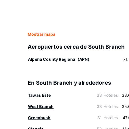
Mostrar mapa
Aeropuertos cerca de South Branch
Alpena County Regional (APN)
71
En South Branch y alrededores
Tawas Este
33 Hoteles
38.
West Branch
33 Hoteles
35.
Greenbush
31 Hoteles
47
Glennie
53 Hoteles
16