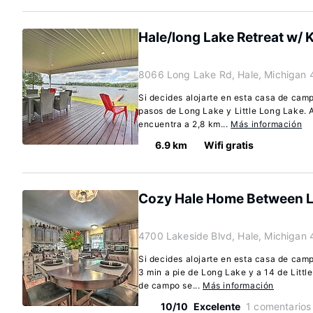
Hale/long Lake Retreat w/ 
8066 Long Lake Rd, Hale, Michigan
Si decides alojarte en esta casa de cam
pasos de Long Lake y Little Long Lake.
encuentra a 2,8 km...
Más información
6.9 km
Wifi gratis
Cozy Hale Home Between L
4700 Lakeside Blvd, Hale, Michigan
Si decides alojarte en esta casa de cam
3 min a pie de Long Lake y a 14 de Litt
de campo se...
Más información
10/10
Excelente
1 comentarios