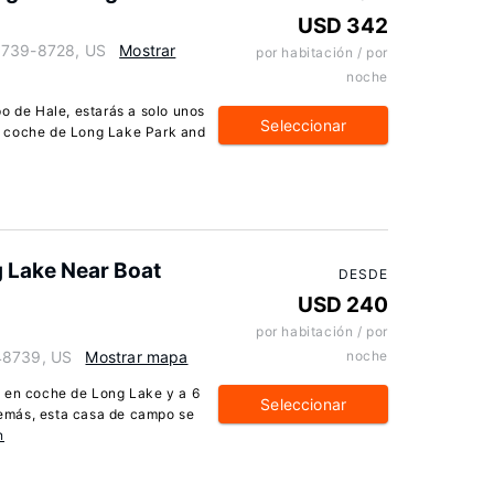
USD 342
48739-8728, US
Mostrar
por habitación / por
noche
o de Hale, estarás a solo unos
Seleccionar
n coche de Long Lake Park and
g Lake Near Boat
DESDE
USD 240
por habitación / por
48739, US
Mostrar mapa
noche
n en coche de Long Lake y a 6
Seleccionar
emás, esta casa de campo se
n