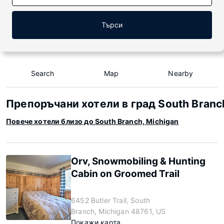
Търси
Search
Map
Nearby
Препоръчани хотели в град South Branc
Повече хотели близо до South Branch, Michigan
Orv, Snowmobiling & Hunting
Cabin on Groomed Trail
6452 Butler Trail, South
Branch, Michigan 48761, US
Покажи карта