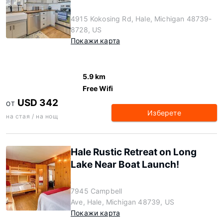
4915 Kokosing Rd, Hale, Michigan 48739-
8728, US
Покажи карта
5.9 km
Free Wifi
USD 342
ОТ
Изберете
на стая / на нощ
Hale Rustic Retreat on Long
Lake Near Boat Launch!
7945 Campbell
Ave, Hale, Michigan 48739, US
Покажи карта