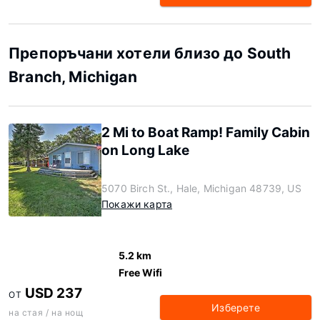
Препоръчани хотели близо до South
Branch, Michigan
2 Mi to Boat Ramp! Family Cabin
on Long Lake
5070 Birch St., Hale, Michigan 48739, US
Покажи карта
5.2 km
Free Wifi
USD 237
ОТ
Изберете
на стая / на нощ