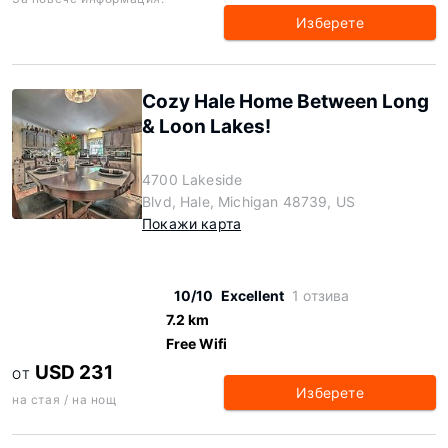
Изберете
Cozy Hale Home Between Long
& Loon Lakes!
4700 Lakeside
Blvd, Hale, Michigan 48739, US
Покажи карта
10/10
Excellent
1 отзива
7.2 km
Free Wifi
USD 231
ОТ
Изберете
на стая / на нощ