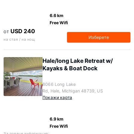
6.6 km
Free Wifi
USD 240
ОТ
Изберете
на стая / на нощ
Hale/long Lake Retreat w/
Kayaks & Boat Dock
8066 Long Lake
Rd, Hale, Michigan 48739, US
Покажи карта
6.9 km
Free Wifi
За повече информация: