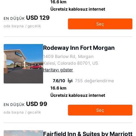
16.6 km
Ücretsiz kablosuz internet
USD 129
EN DÜŞÜK
Seç
oda başına / gecelik
Rodeway Inn Fort Morgan
1409 Barlow Rd, Morgan
Kalesi, Colorado 80701, US
Haritayı göster
7.6/10
İyi
755 değerlendirme
16.6 km
Ücretsiz kablosuz internet
USD 99
EN DÜŞÜK
Seç
oda başına / gecelik
Fairfield Inn & Suites by Marriott