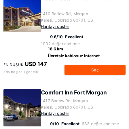
1410 Barlow Rd, Morgan
Kalesi, Colorado 80701, US
Haritayı göster
9.6/10
Excellent
1002 değerlendirme
16.6 km
Ücretsiz kablosuz internet
USD 147
EN DÜŞÜK
Seç
oda başına / gecelik
Comfort Inn Fort Morgan
1417 Barlow Rd, Morgan
Kalesi, Colorado 80701, US
Haritayı göster
9/10
Excellent
683 değerlendirme