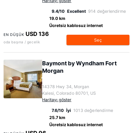
Haritayı göster
9.4/10
Excellent
914 değerlendirme
19.0 km
Ücretsiz kablosuz internet
USD 136
EN DÜŞÜK
Seç
oda başına / gecelik
Baymont by Wyndham Fort
Morgan
14378 Hwy 34, Morgan
Kalesi, Colorado 80701, US
Haritayı göster
7.6/10
İyi
1013 değerlendirme
25.7 km
Ücretsiz kablosuz internet