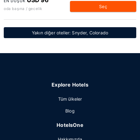
USD 96
EN DÜŞÜK
Seç
oda başına / gecelik
Yakın diğer oteller: Snyder, Colorado
Explore Hotels
Tüm ülkeler
Blog
HotelsOne
Hakkımızda