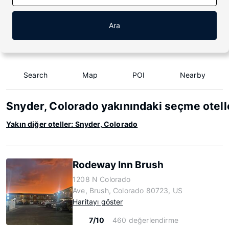
Ara
Search
Map
POI
Nearby
Snyder, Colorado yakınındaki seçme otell
Yakın diğer oteller: Snyder, Colorado
Rodeway Inn Brush
1208 N Colorado
Ave, Brush, Colorado 80723, US
Haritayı göster
7/10
460 değerlendirme