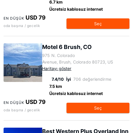
6.7 km
Ücretsiz kablosuz internet
USD 79
EN DÜŞÜK
Seç
oda başına / gecelik
Motel 6 Brush, CO
975 N. Colorado
Avenue, Brush, Colorado 80723, US
Haritayı göster
7.4/10
İyi
706 değerlendirme
7.5 km
Ücretsiz kablosuz internet
USD 79
EN DÜŞÜK
Seç
oda başına / gecelik
Best Western Plus Overland Inn