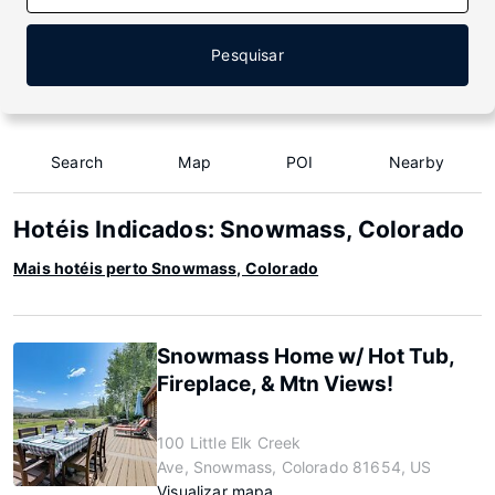
Pesquisar
Search
Map
POI
Nearby
Hotéis Indicados: Snowmass, Colorado
Mais hotéis perto Snowmass, Colorado
Snowmass Home w/ Hot Tub,
Fireplace, & Mtn Views!
100 Little Elk Creek
Ave, Snowmass, Colorado 81654, US
Visualizar mapa