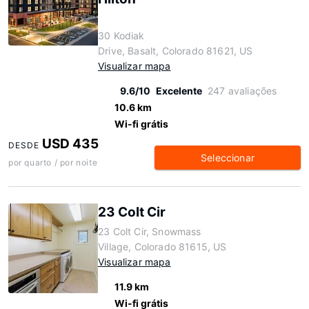
30 Kodiak
Drive, Basalt, Colorado 81621, US
Visualizar mapa
9.6/10
Excelente
247 avaliações
10.6 km
Wi-fi grátis
USD 435
DESDE
Seleccionar
por quarto / por noite
23 Colt Cir
23 Colt Cir, Snowmass
Village, Colorado 81615, US
Visualizar mapa
11.9 km
Wi-fi grátis