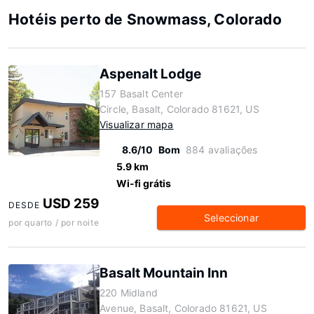
Hotéis perto de Snowmass, Colorado
Aspenalt Lodge
157 Basalt Center
Circle, Basalt, Colorado 81621, US
Visualizar mapa
8.6/10
Bom
884 avaliações
5.9 km
Wi-fi grátis
USD 259
DESDE
Seleccionar
por quarto / por noite
Basalt Mountain Inn
220 Midland
Avenue, Basalt, Colorado 81621, US