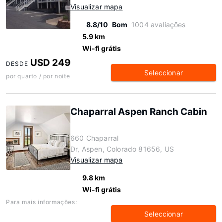
Visualizar mapa
8.8/10
Bom
1004 avaliações
5.9 km
Wi-fi grátis
USD 249
DESDE
Seleccionar
por quarto / por noite
Chaparral Aspen Ranch Cabin
660 Chaparral
Dr, Aspen, Colorado 81656, US
Visualizar mapa
9.8 km
Wi-fi grátis
Para mais informações:
Seleccionar