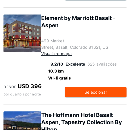
Element by Marriott Basalt -
Aspen
499 Market
Street, Basalt, Colorado 81621, US
Visualizar mapa
9.2/10
Excelente
625 avaliações
10.3 km
Wi-fi grátis
USD 396
DESDE
Seleccionar
por quarto / por noite
The Hoffmann Hotel Basalt
Aspen, Tapestry Collection By
Hilton