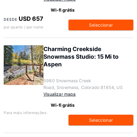
Wi-fi grátis
USD 657
DESDE
Seleccionar
por quarto / por noite
Charming Creekside
Snowmass Studio: 15 Mi to
Aspen
5980 Snowmass Creek
Road, Snowmass, Colorado 81654, US
Visualizar mapa
Wi-fi grátis
Para mais informações:
Seleccionar