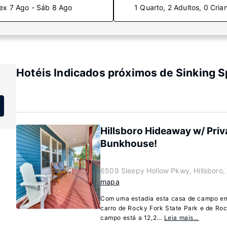
ex 7 Ago - Sáb 8 Ago
1 Quarto, 2 Adultos, 0 Cria
Hotéis Indicados próximos de Sinking S
Hillsboro Hideaway w/ Priv
Bunkhouse!
6509 Sleepy Hollow Pkwy, Hillsboro,
mapa
Com uma estadia esta casa de campo em H
carro de Rocky Fork State Park e de Roc
campo está a 12,2...
Leia mais…