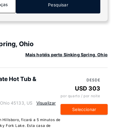
nças
Pesquisar
pring, Ohio
Mais hotéis perto Sinking Spring, Ohio
ate Hot Tub &
DESDE
USD 303
por quarto / por noite
 Ohio 45133, US
Visualizar
Seleccionar
illsboro, ficará a 5 minutos de
ky Fork Lake. Esta casa de