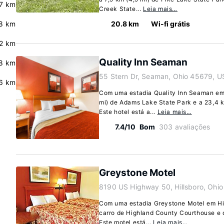
.7 km
Creek State...
Leia mais…
.8 km
20.8 km
Wi-fi grátis
2 km
Quality Inn Seaman
8 km
55 Stern Dr, Seaman, Ohio 45679, U
6 km
Com uma estadia Quality Inn Seaman em 
mi) de Adams Lake State Park e a 23,4 
Este hotel está a...
Leia mais…
7.4/10
Bom
303 avaliações
Greystone Motel
8190 US Highway 50, Hillsboro, Ohi
Com uma estadia Greystone Motel em Hill
carro de Highland County Courthouse e d
Este motel está...
Leia mais…