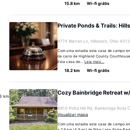
15.8 km
Wi-fi grátis
Private Ponds & Trails: Hil
9774 Warren Ln, Hillsboro, Ohio 451
Com uma estadia esta casa de campo em 
de carro de Highland County Courthouse 
Esta casa de...
Leia mais…
18.2 km
Wi-fi grátis
Cozy Bainbridge Retreat w/
3 km
4910 Potts Hill Rd, Bainbridge Ross
Visualizar mapa
Com uma estadia esta casa de campo em
a 7,9 km (4,9 mi) de Pike Lake State Park