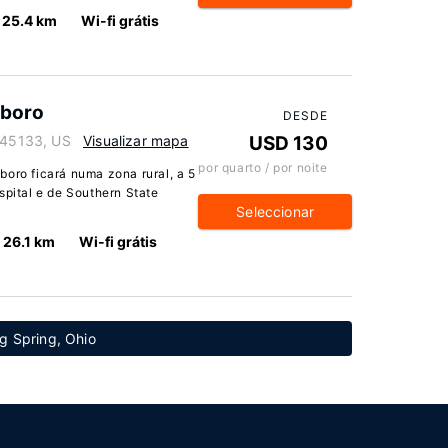
25.4 km
Wi-fi grátis
sboro
DESDE
o 45133, US
Visualizar mapa
USD 130
por quarto / por noite
boro ficará numa zona rural, a 5
spital e de Southern State
Seleccionar
26.1 km
Wi-fi grátis
ng Spring, Ohio