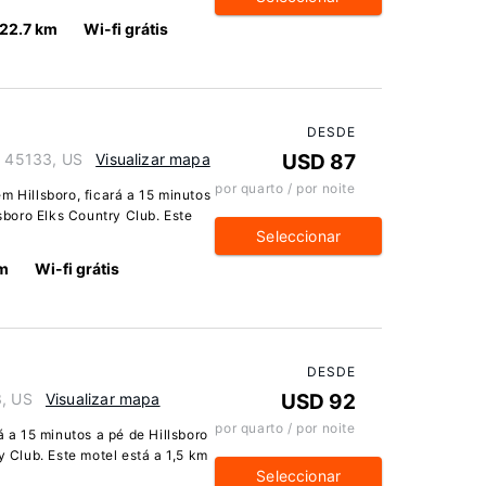
22.7 km
Wi-fi grátis
DESDE
o 45133, US
Visualizar mapa
USD 87
por quarto / por noite
m Hillsboro, ficará a 15 minutos
lsboro Elks Country Club. Este
Seleccionar
km
Wi-fi grátis
DESDE
3, US
Visualizar mapa
USD 92
por quarto / por noite
á a 15 minutos a pé de Hillsboro
y Club. Este motel está a 1,5 km
Seleccionar