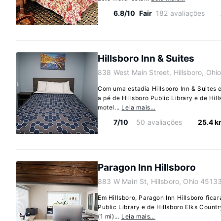
6.8/10
Fair
182 avaliações
Hillsboro Inn & Suites
838 West Main Street, Hillsboro, Ohi
Com uma estadia Hillsboro Inn & Suites e
a pé de Hillsboro Public Library e de Hil
motel...
Leia mais…
7/10
50 avaliações
25.4 
Paragon Inn Hillsboro
883 W Main St, Hillsboro, Ohio 4513
Em Hillsboro, Paragon Inn Hillsboro ficar
Public Library e de Hillsboro Elks Countr
(1 mi)...
Leia mais…