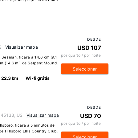
DESDE
S
Visualizar mapa
USD 107
por quarto / por noite
Seaman, ficará a 14,6 km (9,1
km (14,6 mi) de Serpent Mound.
Seleccionar
22.3 km
Wi-fi grátis
DESDE
o 45133, US
Visualizar mapa
USD 70
por quarto / por noite
sboro, ficará a 5 minutos de
e Hillsboro Elks Country Club.
Seleccionar