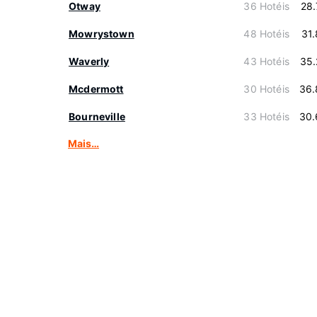
Otway
36 Hotéis
28
Mowrystown
48 Hotéis
31
Waverly
43 Hotéis
35.
Mcdermott
30 Hotéis
36.
Bourneville
33 Hotéis
30.
Mais…