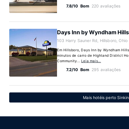
7.8/10
Bom
220 avaliações
Days Inn by Wyndham Hill
103 Harry Sauner Rd, Hillsboro, Ohi
Em Hillsboro, Days Inn by Wyndham Hills
minutos de carro de Highland District Ho
Community...
Leia mais…
7.2/10
Bom
295 avaliações
Mais hotéis perto Sinki