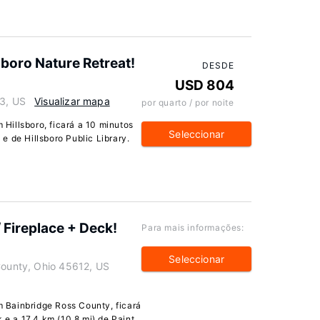
lsboro Nature Retreat!
DESDE
USD 804
33, US
Visualizar mapa
por quarto / por noite
Hillsboro, ficará a 10 minutos
Seleccionar
e de Hillsboro Public Library.
 Fireplace + Deck!
Para mais informações:
Seleccionar
 County, Ohio 45612, US
 Bainbridge Ross County, ficará
 e a 17,4 km (10,8 mi) de Paint