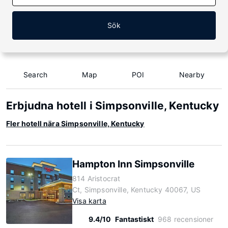
Sök
Search
Map
POI
Nearby
Erbjudna hotell i Simpsonville, Kentucky
Fler hotell nära Simpsonville, Kentucky
Hampton Inn Simpsonville
814 Aristocrat
Ct, Simpsonville, Kentucky 40067, US
Visa karta
9.4/10
Fantastiskt
968 recensioner