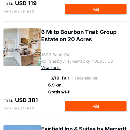
USD 119
FRÅN
Välj
per rum / per natt
6 Mi to Bourbon Trail: Group
Estate on 20 Acres
1696 Scott Sta
Rd, Shelbyville, Kentucky 40065, US
Visa karta
6/10
Fair
1 recensioner
6.9 km
Gratis wi-fi
USD 381
FRÅN
Välj
per rum / per natt
Fairfield Inn & Suites by Marriott