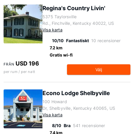
Regina's Country Livin'
5375 Taylorsville
Rd., Finchville, Kentucky 40022, US
Visa karta
10/10
Fantastiskt
10 recensioner
7.2 km
Gratis wi-fi
USD 196
FRÅN
Välj
per rum / per natt
Econo Lodge Shelbyville
100 Howard
Dr, Shelbyville, Kentucky 40065, US
Visa karta
8/10
Bra
541 recensioner
7.4 km