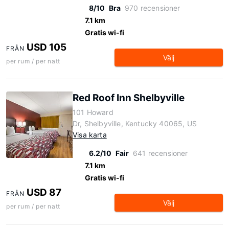
8/10
Bra
970 recensioner
7.1 km
Gratis wi-fi
USD 105
FRÅN
Välj
per rum / per natt
Red Roof Inn Shelbyville
101 Howard
Dr, Shelbyville, Kentucky 40065, US
Visa karta
6.2/10
Fair
641 recensioner
7.1 km
Gratis wi-fi
USD 87
FRÅN
Välj
per rum / per natt