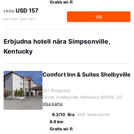
Gratis wi-fi
USD 157
FRÅN
Välj
per rum / per natt
Erbjudna hotell nära Simpsonville,
Kentucky
Comfort Inn & Suites Shelbyville
251 Breighton
Circle, Shelbyville, Kentucky 40065, US
Visa karta
8.2/10
Bra
408 recensioner
6.6 km
Gratis wi-fi