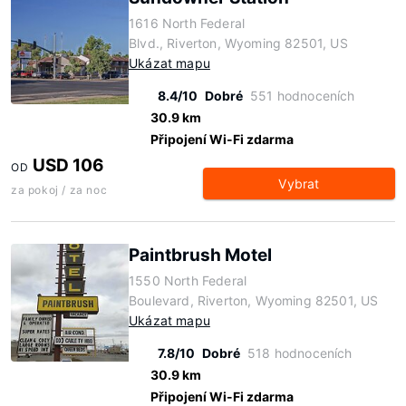
1616 North Federal
Blvd., Riverton, Wyoming 82501, US
Ukázat mapu
8.4/10
Dobré
551 hodnoceních
30.9 km
Připojení Wi-Fi zdarma
USD 106
OD
Vybrat
za pokoj / za noc
Paintbrush Motel
1550 North Federal
Boulevard, Riverton, Wyoming 82501, US
Ukázat mapu
7.8/10
Dobré
518 hodnoceních
30.9 km
Připojení Wi-Fi zdarma