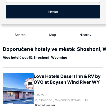
Hledat
Search
Map
Nearby
Doporučené hotely ve městě: Shoshoni,
Více hotelů poblíž Shoshoni, Wyoming
Love Hotels Desert Inn & RV by
OYO at Boysen Wind River WY
505 W 2
St, Shoshoni, Wyoming 82649, US
Ukázat mapu