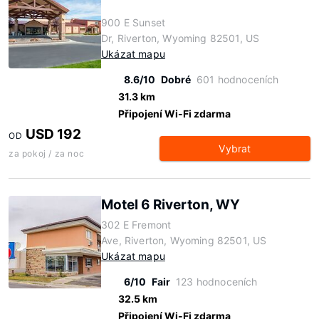
900 E Sunset
Dr, Riverton, Wyoming 82501, US
Ukázat mapu
8.6/10
Dobré
601 hodnoceních
31.3 km
Připojení Wi-Fi zdarma
USD 192
OD
Vybrat
za pokoj / za noc
Motel 6 Riverton, WY
302 E Fremont
Ave, Riverton, Wyoming 82501, US
Ukázat mapu
6/10
Fair
123 hodnoceních
32.5 km
Připojení Wi-Fi zdarma