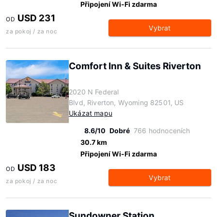
Připojení Wi-Fi zdarma
USD 231
OD
Vybrat
za pokoj / za noc
Comfort Inn & Suites Riverton
2020 N Federal
Blvd, Riverton, Wyoming 82501, US
Ukázat mapu
8.6/10
Dobré
766 hodnoceních
30.7 km
Připojení Wi-Fi zdarma
USD 183
OD
Vybrat
za pokoj / za noc
Sundowner Station