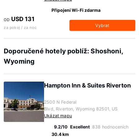
Připojení Wi-Fi zdarma
USD 131
OD
Vybrat
za pokoj / za noc
Doporučené hotely poblíž: Shoshoni,
Wyoming
Hampton Inn & Suites Riverton
2500 N Federal
Blvd, Riverton, Wyoming 82501, US
Ukázat mapu
9.2/10
Excellent
838 hodnoceních
30.4 km