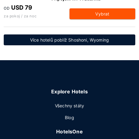
USD 79
OD
Vybrat
za pokoj / za noc
Více hotelů poblíž Shoshoni, Wyoming
Explore Hotels
Všechny státy
Blog
HotelsOne