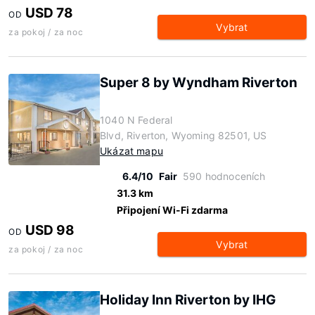
USD 78
OD
Vybrat
za pokoj / za noc
Super 8 by Wyndham Riverton
1040 N Federal
Blvd, Riverton, Wyoming 82501, US
Ukázat mapu
6.4/10
Fair
590 hodnoceních
31.3 km
Připojení Wi-Fi zdarma
USD 98
OD
Vybrat
za pokoj / za noc
Holiday Inn Riverton by IHG