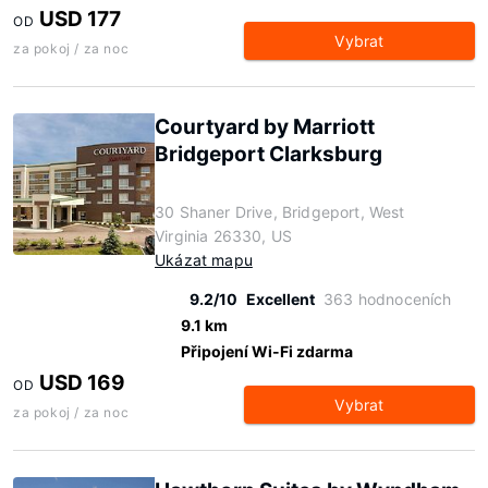
USD 177
OD
Vybrat
za pokoj / za noc
Courtyard by Marriott
Bridgeport Clarksburg
30 Shaner Drive, Bridgeport, West
Virginia 26330, US
Ukázat mapu
9.2/10
Excellent
363 hodnoceních
9.1 km
Připojení Wi-Fi zdarma
USD 169
OD
Vybrat
za pokoj / za noc