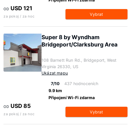
USD 121
OD
Vybrat
za pokoj / za noc
Super 8 by Wyndham
Bridgeport/Clarksburg Area
108 Barnett Run Rd., Bridgeport, West
Virginia 26330, US
Ukázat mapu
7/10
437 hodnoceních
9.9 km
Připojení Wi-Fi zdarma
USD 85
OD
Vybrat
za pokoj / za noc