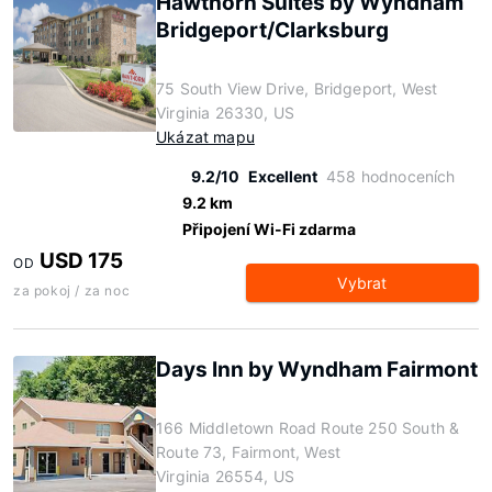
Hawthorn Suites by Wyndham
Bridgeport/Clarksburg
75 South View Drive, Bridgeport, West
Virginia 26330, US
Ukázat mapu
9.2/10
Excellent
458 hodnoceních
9.2 km
Připojení Wi-Fi zdarma
USD 175
OD
Vybrat
za pokoj / za noc
Days Inn by Wyndham Fairmont
166 Middletown Road Route 250 South &
Route 73, Fairmont, West
Virginia 26554, US