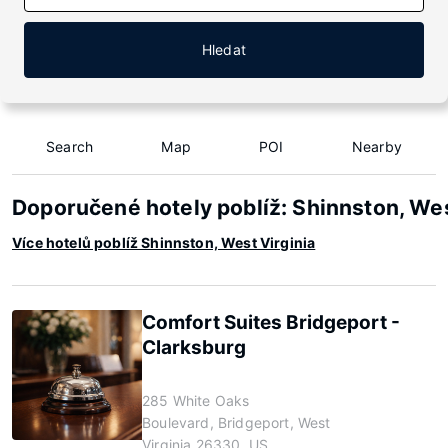
Hledat
Search
Map
POI
Nearby
Doporučené hotely poblíž: Shinnston, Wes
Více hotelů poblíž Shinnston, West Virginia
Comfort Suites Bridgeport -
Clarksburg
285 White Oaks
Boulevard, Bridgeport, West
Virginia 26330, US