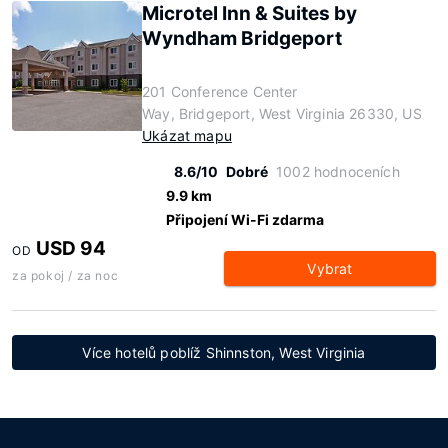
Microtel Inn & Suites by
Wyndham Bridgeport
201 Conference Center
Way, Bridgeport, West Virginia 26330, US
Ukázat mapu
8.6/10
Dobré
1002 hodnoceních
9.9 km
Připojení Wi-Fi zdarma
USD 94
OD
Vybrat
za pokoj / za noc
Více hotelů poblíž Shinnston, West Virginia