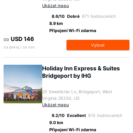
Ukázat mapu
8.6/10
Dobré
671 hodnoceních
8.9 km
Připojení Wi-Fi zdarma
USD 146
OD
Vybrat
za pokoj / za noc
Holiday Inn Express & Suites
Bridgeport by IHG
20 Sweetbrier Ln, Bridgeport, West
Virginia 26330, US
Ukázat mapu
9.2/10
Excellent
615 hodnoceních
9.0 km
Připojení Wi-Fi zdarma