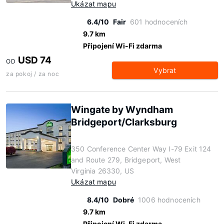
Ukázat mapu
6.4/10
Fair
601 hodnoceních
9.7 km
Připojení Wi-Fi zdarma
USD 74
OD
Vybrat
za pokoj / za noc
Wingate by Wyndham
Bridgeport/Clarksburg
350 Conference Center Way I-79 Exit 124
and Route 279, Bridgeport, West
Virginia 26330, US
Ukázat mapu
8.4/10
Dobré
1006 hodnoceních
9.7 km
Připojení Wi-Fi zdarma