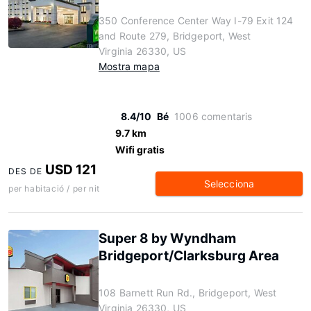
350 Conference Center Way I-79 Exit 124
and Route 279, Bridgeport, West
Virginia 26330, US
Mostra mapa
8.4/10
Bé
1006 comentaris
9.7 km
Wifi gratis
USD 121
DES DE
Selecciona
per habitació / per nit
Super 8 by Wyndham
Bridgeport/Clarksburg Area
108 Barnett Run Rd., Bridgeport, West
Virginia 26330, US