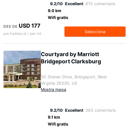
9.2/10
Excellent
615 comentaris
9.0 km
Wifi gratis
USD 177
DES DE
Selecciona
per habitació / per nit
Courtyard by Marriott
Bridgeport Clarksburg
30 Shaner Drive, Bridgeport, West
Virginia 26330, US
Mostra mapa
9.2/10
Excellent
363 comentaris
9.1 km
Wifi gratis