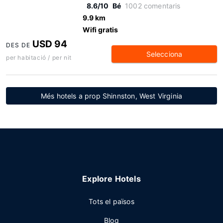
8.6/10
Bé
1002 comentaris
9.9 km
Wifi gratis
USD 94
DES DE
Selecciona
per habitació / per nit
Més hotels a prop Shinnston, West Virginia
Explore Hotels
Tots el països
Blog