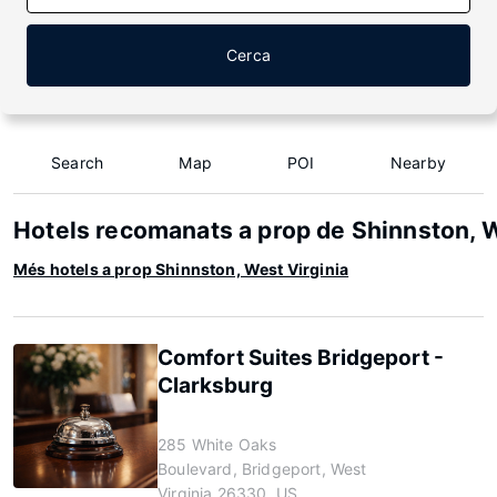
Cerca
Search
Map
POI
Nearby
Hotels recomanats a prop de Shinnston, W
Més hotels a prop Shinnston, West Virginia
Comfort Suites Bridgeport -
Clarksburg
285 White Oaks
Boulevard, Bridgeport, West
Virginia 26330, US