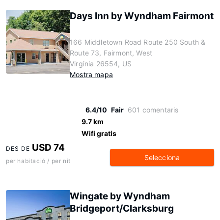
Days Inn by Wyndham Fairmont
166 Middletown Road Route 250 South &
Route 73, Fairmont, West
Virginia 26554, US
Mostra mapa
6.4/10
Fair
601 comentaris
9.7 km
Wifi gratis
USD 74
DES DE
Selecciona
per habitació / per nit
Wingate by Wyndham
Bridgeport/Clarksburg