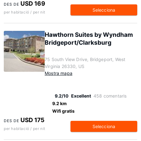
USD 169
DES DE
Selecciona
per habitació / per nit
Hawthorn Suites by Wyndham
Bridgeport/Clarksburg
75 South View Drive, Bridgeport, West
Virginia 26330, US
Mostra mapa
9.2/10
Excellent
458 comentaris
9.2 km
Wifi gratis
USD 175
DES DE
Selecciona
per habitació / per nit