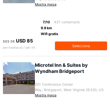
Mostra mapa
7/10
437 comentaris
9.9 km
Wifi gratis
USD 85
DES DE
Selecciona
per habitació / per nit
Microtel Inn & Suites by
Wyndham Bridgeport
201 Conference Center
Way, Bridgeport, West Virginia 26330, US
Mostra mapa