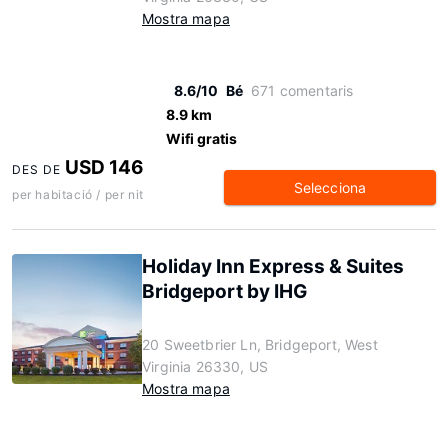
Mostra mapa
8.6/10
Bé
671 comentaris
8.9 km
Wifi gratis
USD 146
DES DE
Selecciona
per habitació / per nit
Holiday Inn Express & Suites
Bridgeport by IHG
20 Sweetbrier Ln, Bridgeport, West
Virginia 26330, US
Mostra mapa