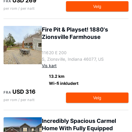
USD 269
FRA
Velg
per rom / per natt
Fire Pit & Playset! 1880's
Zionsville Farmhouse
11620 E 200
S, Zionsville, Indiana 46077, US
Vis kart
13.2 km
Wi-fi inkludert
USD 316
FRA
Velg
per rom / per natt
Incredibly Spacious Carmel
Home With Fully Equipped