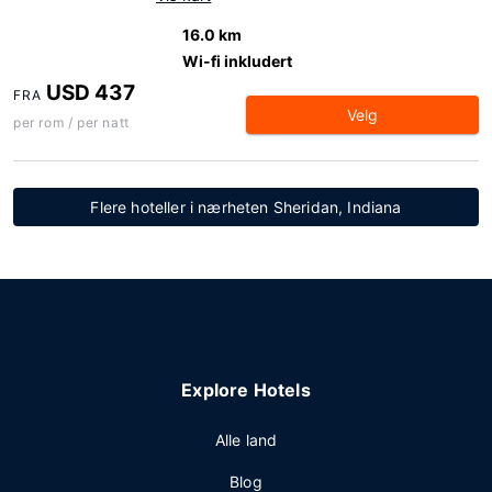
16.0 km
Wi-fi inkludert
USD 437
FRA
Velg
per rom / per natt
Flere hoteller i nærheten Sheridan, Indiana
Explore Hotels
Alle land
Blog