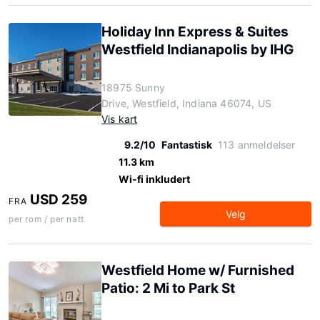
Holiday Inn Express & Suites
Westfield Indianapolis by IHG
18975 Sunny
Drive, Westfield, Indiana 46074, US
Vis kart
9.2/10
Fantastisk
113 anmeldelser
11.3 km
Wi-fi inkludert
USD 259
FRA
Velg
per rom / per natt
Westfield Home w/ Furnished
Patio: 2 Mi to Park St