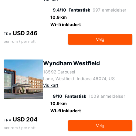
9.4/10
Fantastisk
697 anmeldelser
10.9 km
Wi-fi inkludert
USD 246
FRA
Velg
per rom / per natt
Wyndham Westfield
18592 Carousel
Lane, Westfield, Indiana 46074, US
Vis kart
9/10
Fantastisk
1009 anmeldelser
10.9 km
Wi-fi inkludert
USD 204
FRA
Velg
per rom / per natt