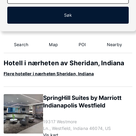
Søk
Search
Map
POI
Nearby
Hotell i nærheten av Sheridan, Indiana
Flere hoteller i nærheten Sheridan, Indiana
SpringHill Suites by Marriott
Indianapolis Westfield
19317 Westmore
Ln., Westfield, Indiana 46074, US
Vis kart