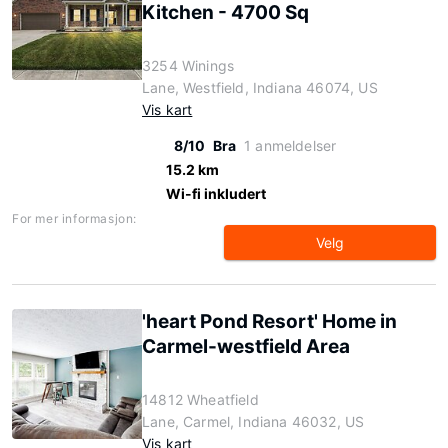
Kitchen - 4700 Sq
3254 Winings
Lane, Westfield, Indiana 46074, US
Vis kart
8/10
Bra
1 anmeldelser
15.2 km
Wi-fi inkludert
For mer informasjon:
Velg
'heart Pond Resort' Home in
Carmel-westfield Area
14812 Wheatfield
Lane, Carmel, Indiana 46032, US
Vis kart