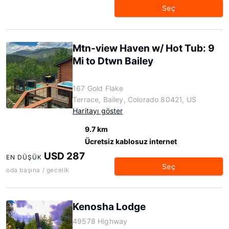
Seç
Mtn-view Haven w/ Hot Tub: 9
Mi to Dtwn Bailey
167 Gold Flake
Terrace, Bailey, Colorado 80421, US
Haritayı göster
9.7 km
Ücretsiz kablosuz internet
USD 287
EN DÜŞÜK
Seç
oda başına / gecelik
Kenosha Lodge
49578 Highway