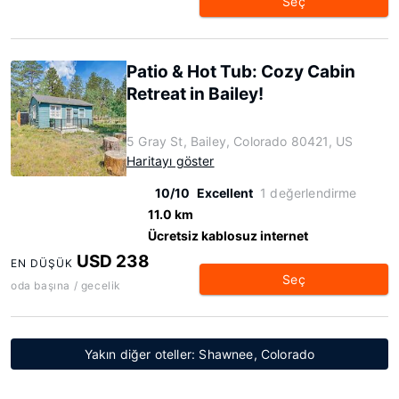
Seç
Patio & Hot Tub: Cozy Cabin
Retreat in Bailey!
5 Gray St, Bailey, Colorado 80421, US
Haritayı göster
10/10
Excellent
1 değerlendirme
11.0 km
Ücretsiz kablosuz internet
USD 238
EN DÜŞÜK
Seç
oda başına / gecelik
Yakın diğer oteller: Shawnee, Colorado