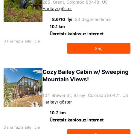
285, Grant, Colorado 80448, US
Haritayı göster
8.6/10
İyi
53 değerlendirme
10.1 km
Ücretsiz kablosuz internet
Daha fazla bilgi için:
Seç
Cozy Bailey Cabin w/ Sweeping
Mountain Views!
104 Brewer St, Bailey, Colorado 80421, US
Haritayı göster
10.2 km
Ücretsiz kablosuz internet
Daha fazla bilgi için: