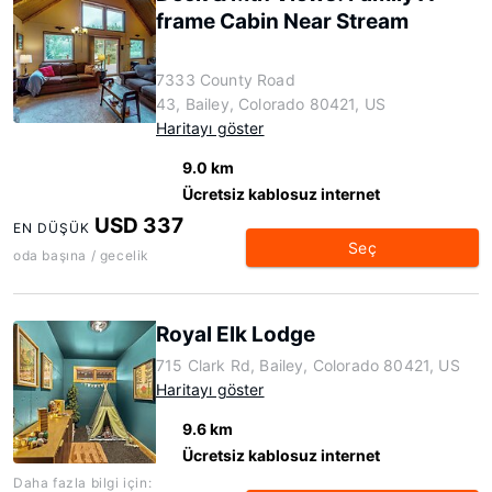
frame Cabin Near Stream
7333 County Road
43, Bailey, Colorado 80421, US
Haritayı göster
9.0 km
Ücretsiz kablosuz internet
USD 337
EN DÜŞÜK
Seç
oda başına / gecelik
Royal Elk Lodge
715 Clark Rd, Bailey, Colorado 80421, US
Haritayı göster
9.6 km
Ücretsiz kablosuz internet
Daha fazla bilgi için: