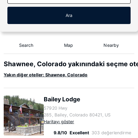
Ara
Search
Map
Nearby
Shawnee, Colorado yakınındaki seçme ote
Yakın diğer oteller: Shawnee, Colorado
Bailey Lodge
57920 Hwy
285, Bailey, Colorado 80421, US
Haritayı göster
9.8/10
Excellent
303 değerlendirme