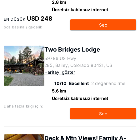
2.8 km
Ücretsiz kablosuz internet
USD 248
EN DÜŞÜK
Seç
oda başına / gecelik
Two Bridges Lodge
59786 US Hwy
285, Bailey, Colorado 80421, US
Haritayı göster
10/10
Excellent
2 değerlendirme
5.6 km
Ücretsiz kablosuz internet
Daha fazla bilgi için:
Seç
Deck & Mtn Views! Family A-