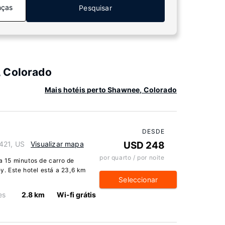
nças
Pesquisar
, Colorado
Mais hotéis perto Shawnee, Colorado
DESDE
421, US
Visualizar mapa
USD 248
por quarto / por noite
 a 15 minutos de carro de
. Este hotel está a 23,6 km
Seleccionar
es
2.8 km
Wi-fi grátis