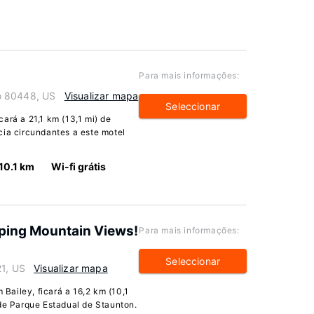
Para mais informações:
o 80448, US
Visualizar mapa
Seleccionar
ará a 21,1 km (13,1 mi) de
cia circundantes a este motel
10.1 km
Wi-fi grátis
ping Mountain Views!
Para mais informações:
Seleccionar
21, US
Visualizar mapa
ailey, ficará a 16,2 km (10,1
 de Parque Estadual de Staunton.