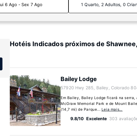
ui 6 Ago - Sex 7 Ago
1 Quarto, 2 Adultos, 0 Cria
Hotéis Indicados próximos de Shawnee
Bailey Lodge
57920 Hwy 285, Bailey, Colorado 80
Em Bailey, Bailey Lodge ficará na serra,
McGraw Memorial Park e de Mount Bailey
(14,7 mi) de Parque...
Leia mais…
9.8/10
Excelente
303 avaliaçõ