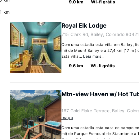
9.0 km
Wi-fi grátis
.1 km
Royal Elk Lodge
715 Clark Rd, Bailey, Colorado 80421
Com uma estadia esta villa em Bailey, fi
mi) de Mount Bailey e a 27,4 km (17 mi)
Esta villa...
Leia mais…
9.6 km
Wi-fi grátis
Mtn-view Haven w/ Hot Tub:
167 Gold Flake Terrace, Bailey, Colo
mapa
Com uma estadia esta casa de campo em B
mi) de Parque Estadual de Staunton e a 