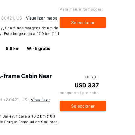
Para mais informações:
 80421, US
Visualizar mapa
Seleccionar
y, ficará nas margens de um rio
. Este lodge está a 17,9 km (11,1
5.6 km
Wi-fi grátis
A-frame Cabin Near
DESDE
USD 337
por quarto / por noite
ado 80421, US
Visualizar
Seleccionar
ailey, ficará a 16,2 km (10,1
 de Parque Estadual de Staunton.