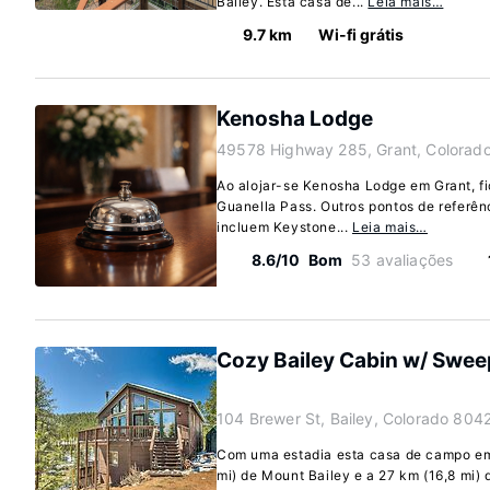
Bailey. Esta casa de...
Leia mais…
9.7 km
Wi-fi grátis
Kenosha Lodge
49578 Highway 285, Grant, Colorad
Ao alojar-se Kenosha Lodge em Grant, fic
Guanella Pass. Outros pontos de referên
incluem Keystone...
Leia mais…
8.6/10
Bom
53 avaliações
Cozy Bailey Cabin w/ Swee
104 Brewer St, Bailey, Colorado 804
Com uma estadia esta casa de campo em B
mi) de Mount Bailey e a 27 km (16,8 mi)