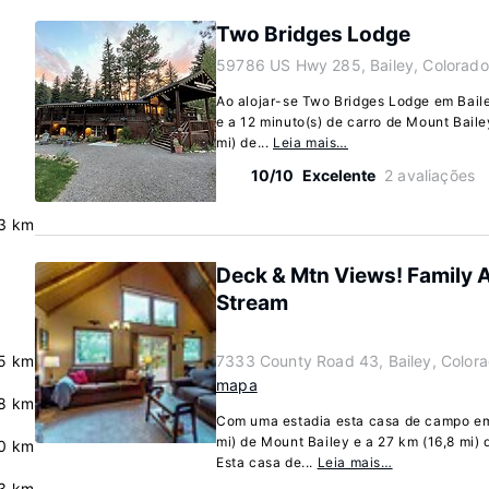
Two Bridges Lodge
59786 US Hwy 285, Bailey, Colorado
Ao alojar-se Two Bridges Lodge em Baile
e a 12 minuto(s) de carro de Mount Bailey
mi) de...
Leia mais…
10/10
Excelente
2 avaliações
3 km
Deck & Mtn Views! Family 
Stream
.5 km
7333 County Road 43, Bailey, Color
mapa
8 km
Com uma estadia esta casa de campo em B
mi) de Mount Bailey e a 27 km (16,8 mi)
0 km
Esta casa de...
Leia mais…
3 km