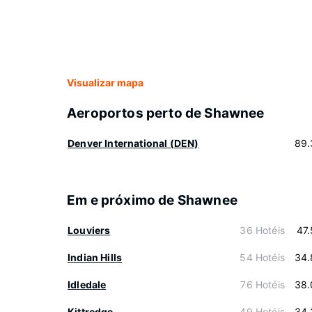
Visualizar mapa
Aeroportos perto de Shawnee
Denver International (DEN)
89.
Em e próximo de Shawnee
Louviers
36 Hotéis
47
Indian Hills
54 Hotéis
34.
Idledale
76 Hotéis
38.
Kittredge
49 Hotéis
34.