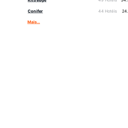
Conifer
44 Hotéis
24
Mais…