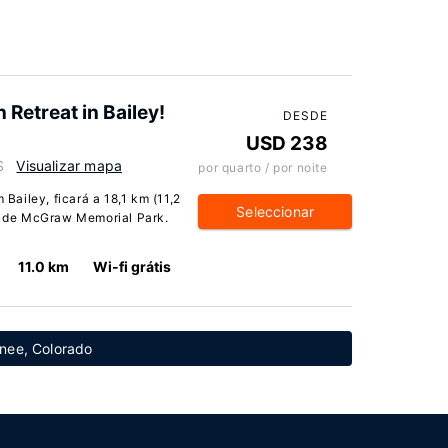
 Retreat in Bailey!
DESDE
USD 238
S
Visualizar mapa
por quarto / por noite
ailey, ficará a 18,1 km (11,2
Seleccionar
i) de McGraw Memorial Park.
11.0 km
Wi-fi grátis
wnee, Colorado