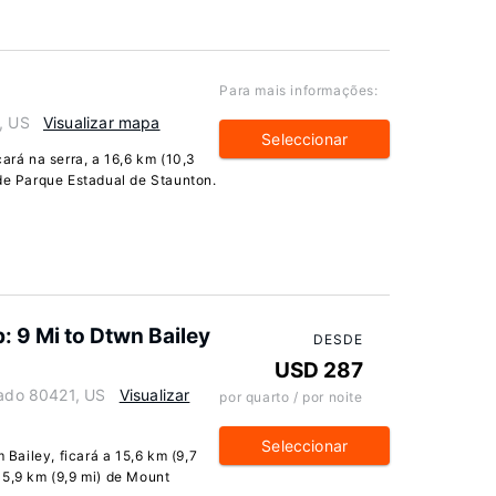
Para mais informações:
, US
Visualizar mapa
Seleccionar
cará na serra, a 16,6 km (10,3
 de Parque Estadual de Staunton.
 9 Mi to Dtwn Bailey
DESDE
USD 287
rado 80421, US
Visualizar
por quarto / por noite
Seleccionar
ailey, ficará a 15,6 km (9,7
15,9 km (9,9 mi) de Mount