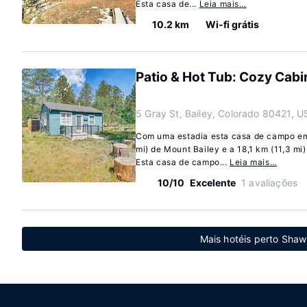
Esta casa de...
Leia mais…
10.2 km
Wi-fi grátis
Patio & Hot Tub: Cozy Cabin
5 Gray St, Bailey, Colorado 80421, U
Com uma estadia esta casa de campo em B
mi) de Mount Bailey e a 18,1 km (11,3 m
Esta casa de campo...
Leia mais…
10/10
Excelente
1 avaliações
Mais hotéis perto Sha