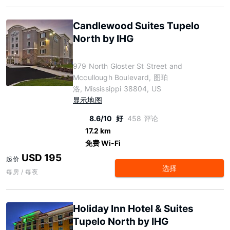
Candlewood Suites Tupelo
North by IHG
979 North Gloster St Street and
Mccullough Boulevard, 图珀
洛, Mississippi 38804, US
显示地图
8.6/10
好
458 评论
17.2 km
免费 Wi-Fi
USD 195
起价
选择
每房 / 每夜
Holiday Inn Hotel & Suites
Tupelo North by IHG