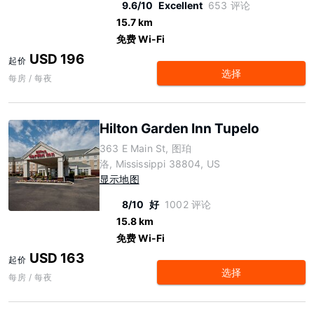
9.6/10
Excellent
653 评论
15.7 km
免费 Wi-Fi
USD 196
起价
选择
每房 / 每夜
Hilton Garden Inn Tupelo
363 E Main St, 图珀
洛, Mississippi 38804, US
显示地图
8/10
好
1002 评论
15.8 km
免费 Wi-Fi
USD 163
起价
选择
每房 / 每夜