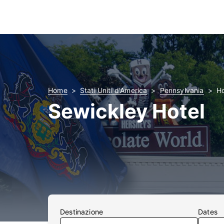
Home
Stati Uniti d'America
Pennsylvania
Ho
Sewickley Hotel
Destinazione
Dates