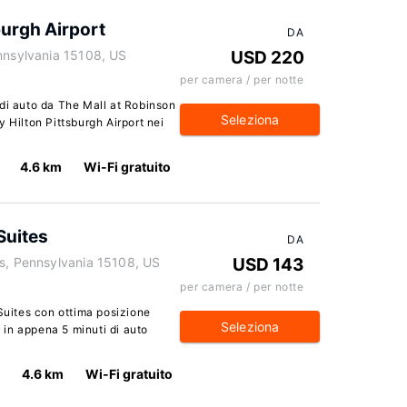
burgh Airport
DA
ennsylvania 15108, US
USD 220
per camera / per notte
di auto da The Mall at Robinson
Seleziona
 Hilton Pittsburgh Airport nei
4.6 km
Wi-Fi gratuito
Suites
DA
is, Pennsylvania 15108, US
USD 143
per camera / per notte
 Suites con ottima posizione
Seleziona
e in appena 5 minuti di auto
4.6 km
Wi-Fi gratuito