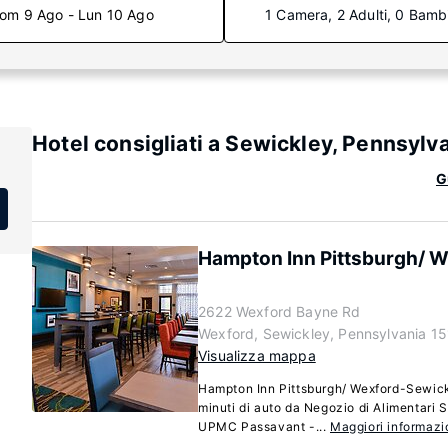
om 9 Ago - Lun 10 Ago
1 Camera, 2 Adulti, 0 Bamb
Hotel consigliati a Sewickley, Pennsylv
G
Hampton Inn Pittsburgh/ 
2622 Wexford Bayne Rd
Wexford, Sewickley, Pennsylvania 1
Visualizza mappa
Hampton Inn Pittsburgh/ Wexford-Sewickl
minuti di auto da Negozio di Alimentari 
UPMC Passavant -...
Maggiori informazi