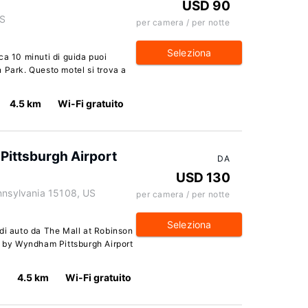
USD 90
US
per camera / per notte
Seleziona
ca 10 minuti di guida puoi
 Park. Questo motel si trova a
4.5 km
Wi-Fi gratuito
Pittsburgh Airport
DA
USD 130
ennsylvania 15108, US
per camera / per notte
Seleziona
di auto da The Mall at Robinson
n by Wyndham Pittsburgh Airport
4.5 km
Wi-Fi gratuito