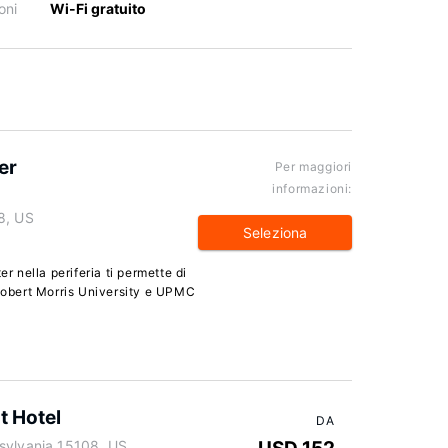
oni
Wi-Fi gratuito
er
Per maggiori
informazioni:
8, US
Seleziona
nella periferia ti permette di
 Robert Morris University e UPMC
t Hotel
DA
sylvania 15108, US