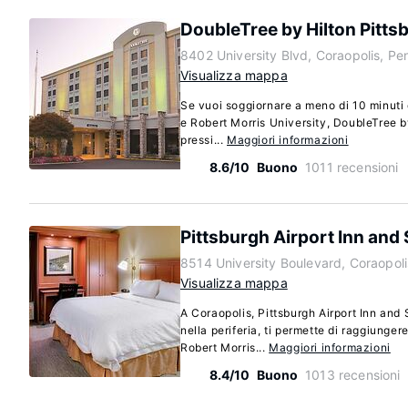
DoubleTree by Hilton Pitts
8402 University Blvd, Coraopolis, P
Visualizza mappa
Se vuoi soggiornare a meno di 10 minuti 
e Robert Morris University, DoubleTree by
pressi...
Maggiori informazioni
8.6/10
Buono
1011 recensioni
Pittsburgh Airport Inn and 
8514 University Boulevard, Coraopol
Visualizza mappa
A Coraopolis, Pittsburgh Airport Inn and
nella periferia, ti permette di raggiunger
Robert Morris...
Maggiori informazioni
8.4/10
Buono
1013 recensioni