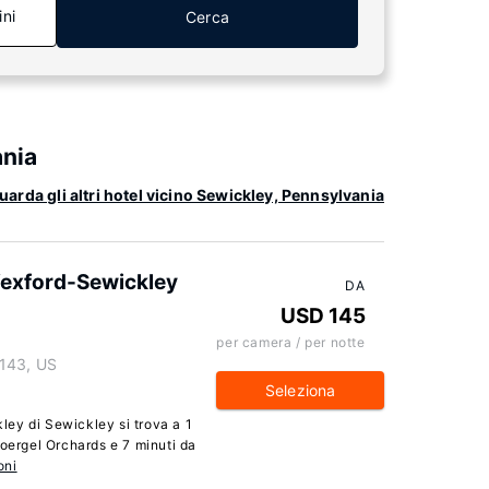
ini
Cerca
ania
uarda gli altri hotel vicino Sewickley, Pennsylvania
Wexford-Sewickley
DA
USD 145
per camera / per notte
5143, US
Seleziona
ey di Sewickley si trova a 1
Soergel Orchards e 7 minuti da
oni