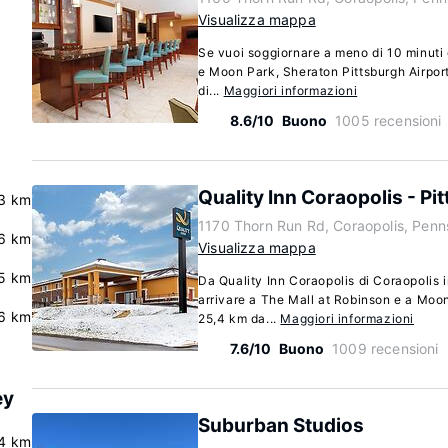
Visualizza mappa
Se vuoi soggiornare a meno di 10 minuti 
e Moon Park, Sheraton Pittsburgh Airport
di...
Maggiori informazioni
8.6/10
Buono
1005 recensioni
Quality Inn Coraopolis - Pi
.3 km
1170 Thorn Run Rd, Coraopolis, Penn
6 km
Visualizza mappa
.5 km
Da Quality Inn Coraopolis di Coraopolis i
arrivare a The Mall at Robinson e a Moon
6 km
25,4 km da...
Maggiori informazioni
7.6/10
Buono
1009 recensioni
ey
Suburban Studios
4 km