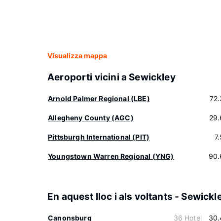
Visualizza mappa
Aeroporti vicini a Sewickley
Arnold Palmer Regional (LBE)
72
Allegheny County (AGC)
29.
Pittsburgh International (PIT)
7
Youngstown Warren Regional (YNG)
90.
En aquest lloc i als voltants - Sewickl
Canonsburg
36 Hotel
30.