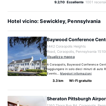
9.2/10
Eccellente
1001 recensi
Hotel vicino: Sewickley, Pennsylvania
Baywood Conference Cent
1442 Coraopolis Heights
Road, Coraopolis, Pennsylvania 1510
Visualizza mappa
A Coraopolis, Baywood Conference Center 
raggiungere in solo dieci minuti di auto
Events...
Maggiori informazioni
3.3 km
Wi-Fi gratuito
Sheraton Pittsburgh Airpor
1160 Thorn Run Rd, Coraopolis, Penn