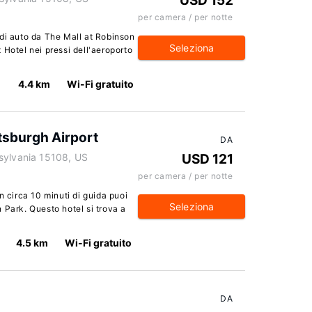
USD 152
per camera / per notte
di auto da The Mall at Robinson
Seleziona
 Hotel nei pressi dell'aeroporto
4.4 km
Wi-Fi gratuito
ttsburgh Airport
DA
sylvania 15108, US
USD 121
per camera / per notte
n circa 10 minuti di guida puoi
Seleziona
 Park. Questo hotel si trova a
4.5 km
Wi-Fi gratuito
DA