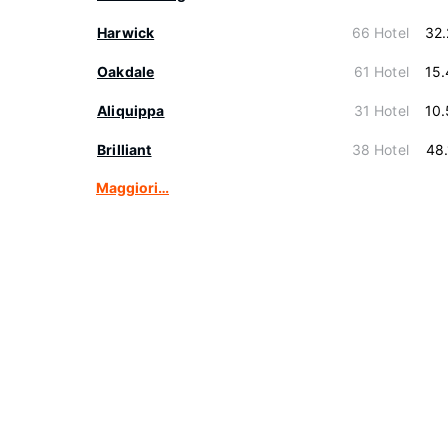
Harwick
66 Hotel
32
Oakdale
61 Hotel
15
Aliquippa
31 Hotel
10
Brilliant
38 Hotel
48
Maggiori…