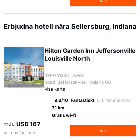
Välj
Erbjudna hotell nära Sellersburg, Indiana
Hilton Garden Inn Jeffersonville
Louisville North
4900 Water Tower
Road, Jeffersonville, Indiana US
Visa karta
9.6/10
Fantastiskt
510 recensioner
7.1 km
Gratis wi-fi
USD 167
FRÅN
Välj
per rum / per natt