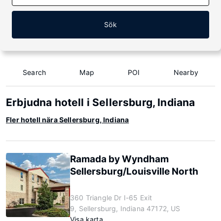
Sök
Search
Map
POI
Nearby
Erbjudna hotell i Sellersburg, Indiana
Fler hotell nära Sellersburg, Indiana
Ramada by Wyndham
Sellersburg/Louisville North
360 Triangle Dr I-65 Exit
9, Sellersburg, Indiana 47172, US
Visa karta