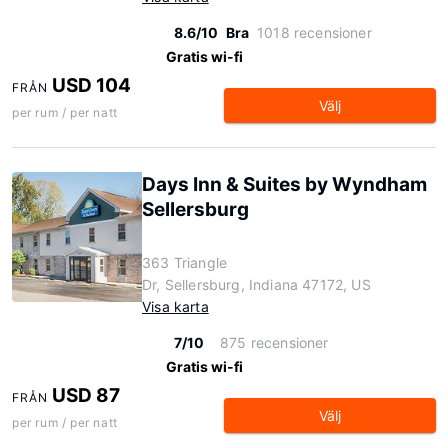
8.6/10
Bra
1018 recensioner
Gratis wi-fi
USD 104
FRÅN
Välj
per rum / per natt
Days Inn & Suites by Wyndham
Sellersburg
363 Triangle
Dr, Sellersburg, Indiana 47172, US
Visa karta
7/10
875 recensioner
Gratis wi-fi
USD 87
FRÅN
Välj
per rum / per natt