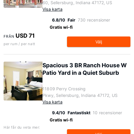
60, Sellersburg, Indiana 47172, US
Visa karta
6.8/10
Fair
730 recensioner
Gratis wi-fi
USD 71
FRÅN
Välj
per rum / per natt
Spacious 3 BR Ranch House W
Patio Yard in a Quiet Suburb
11809 Perry Crossing
Pkwy, Sellersburg, Indiana 47172, US
Visa karta
9.4/10
Fantastiskt
10 recensioner
Gratis wi-fi
Här får du veta mer: