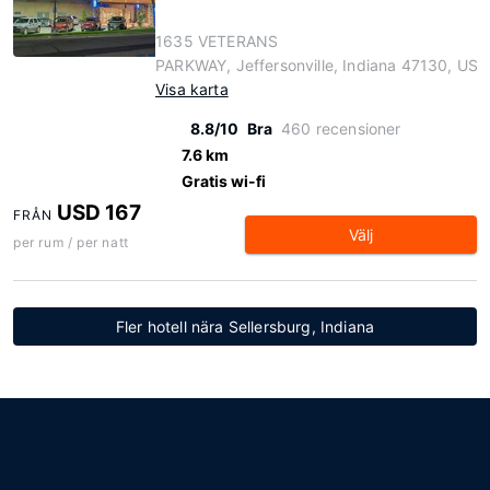
1635 VETERANS
PARKWAY, Jeffersonville, Indiana 47130, US
Visa karta
8.8/10
Bra
460 recensioner
7.6 km
Gratis wi-fi
USD 167
FRÅN
Välj
per rum / per natt
Fler hotell nära Sellersburg, Indiana