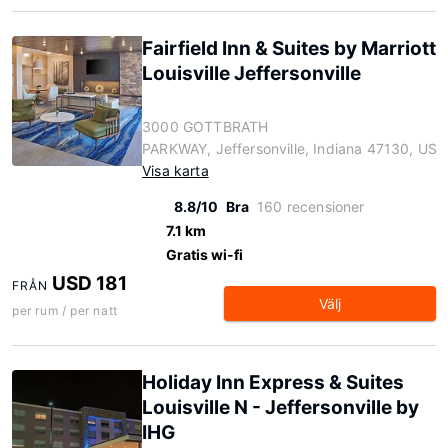
Fairfield Inn & Suites by Marriott
Louisville Jeffersonville
3000 GOTTBRATH
PARKWAY, Jeffersonville, Indiana 47130, US
Visa karta
8.8/10
Bra
160 recensioner
7.1 km
Gratis wi-fi
USD 181
FRÅN
Välj
per rum / per natt
Holiday Inn Express & Suites
Louisville N - Jeffersonville by
IHG