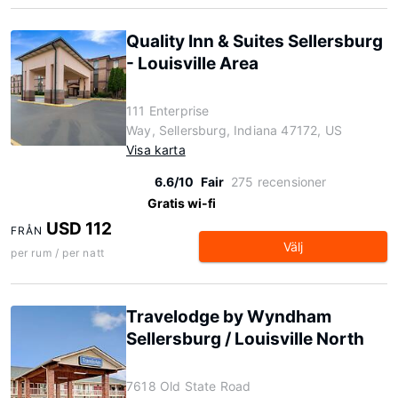
Quality Inn & Suites Sellersburg
- Louisville Area
111 Enterprise
Way, Sellersburg, Indiana 47172, US
Visa karta
6.6/10
Fair
275 recensioner
Gratis wi-fi
USD 112
FRÅN
Välj
per rum / per natt
Travelodge by Wyndham
Sellersburg / Louisville North
7618 Old State Road