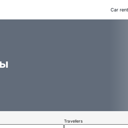
Car rent
цы
Travellers