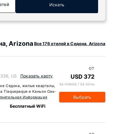
етей
Искать
а, Arizona
Все 176 отелей в Седона, Arizona
ОТ
6336, US
Показать карту
USD 372
за номер / за ночь
оне Седона, жилые кварталы,
а Tlaquepaque и Каньон Оак-
Выбрать
лнительная Информация
м
Бесплатный WiFi