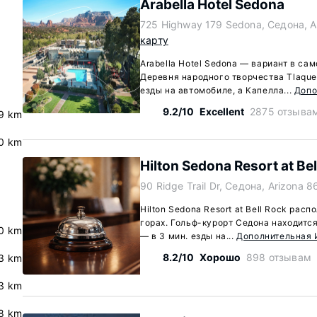
Arabella Hotel Sedona
725 Highway 179 Sedona, Седона, A
карту
Arabella Hotel Sedona — вариант в са
Деревня народного творчества Tlaque
езды на автомобиле, а Капелла...
Допо
9.2/10
Excellent
2875 отзыва
9 km
0 km
Hilton Sedona Resort at Bel
90 Ridge Trail Dr, Седона, Arizona 8
Hilton Sedona Resort at Bell Rock рас
горах. Гольф-курорт Седона находится
.0 km
— в 3 мин. езды на...
Дополнительная
8.2/10
Хорошо
898 отзывам
3 km
3 km
.8 km