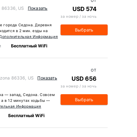
ОТ
a 86336, US
Показать
USD 574
за номер / за ночь
ре города Седона. Деревня
Выбрать
одится в 2 мин. езды на
Дополнительная Информация
м
Бесплатный WiFi
ОТ
izona 86336, US
Показать
USD 656
за номер / за ночь
на — запад, Седона. Совсем
Выбрать
 а в 12 минутах ходьбы —
тельная Информация
Бесплатный WiFi