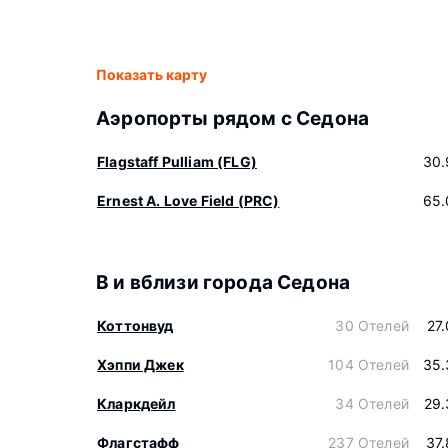
Показать карту
Аэропорты рядом с Седона
Flagstaff Pulliam (FLG)
30.
Ernest A. Love Field (PRC)
65.
В и вблизи города Седона
Коттонвуд
30 Отелей
27
Хэппи Джек
104 Отелей
35.
Кларкдейл
34 Отелей
29.
Флагстафф
237 Отелей
37