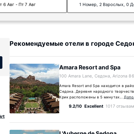
т 6 Авг - Пт 7 Авг
1 Номер, 2 Взрослых, 0 Д
Рекомендуемые отели в городе Седон
Amara Resort and Spa
100 Amara Lane, Седона, Arizona 8
Amara Resort and Spa находится в рай
Седона. Деревня народного творчеств
Крик расположены в 5 минутах...
Допо
9.2/10
Excellent
1017 отзыва
Art
L'Auberge de Sedona