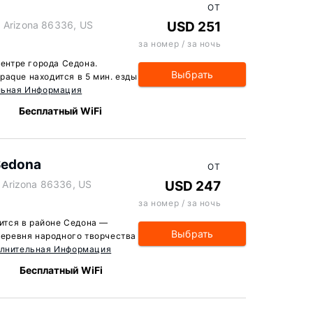
ОТ
, Arizona 86336, US
USD 251
за номер / за ночь
центре города Седона.
Выбрать
paque находится в 5 мин. езды
льная Информация
Бесплатный WiFi
 Sedona
ОТ
Arizona 86336, US
USD 247
за номер / за ночь
дится в районе Седона —
Выбрать
 Деревня народного творчества
лнительная Информация
Бесплатный WiFi