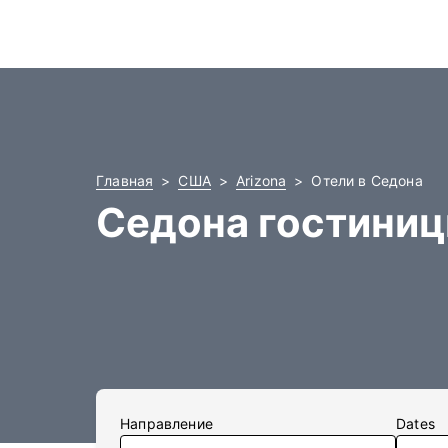
Главная
США
Arizona
Отели в Седона
Седона гостини
Направление
Dates