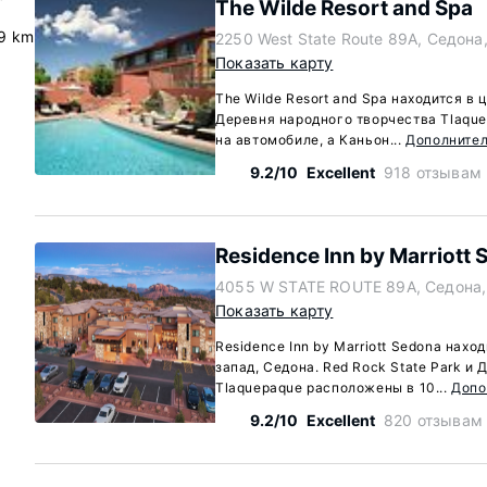
The Wilde Resort and Spa
.9 km
2250 West State Route 89A, Седона
Показать карту
The Wilde Resort and Spa находится в 
Деревня народного творчества Tlaque
на автомобиле, а Каньон...
Дополните
9.2/10
Excellent
918 отзывам
Residence Inn by Marriott
4055 W STATE ROUTE 89A, Седона, 
Показать карту
Residence Inn by Marriott Sedona нахо
запад, Седона. Red Rock State Park и
Tlaquepaque расположены в 10...
Допо
9.2/10
Excellent
820 отзывам