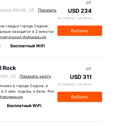
ОТ
rizona 86336, US
Показать
USD 234
за номер / за ночь
мом сердце города Седона.
Выбрать
paque находится в 2 минутах
лнительная Информация
м
Бесплатный WiFi
l Rock
ОТ
6351, US
Показать карту
USD 311
за номер / за ночь
положен в городе Седона, в
 в 3 мин. ходьбы, а Бель-Рок
Выбрать
 Информация
Бесплатный WiFi