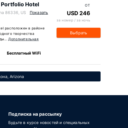
Portfolio Hotel
ОТ
ona 86336, US
Показать
USD 246
за номер / за ночь
otel расположен в районе
Выбрать
одного творчества
ды...
Дополнительная
Бесплатный WiFi
она, Arizona
Подписка на рассылку
Будьте в курсе новостей и специальных