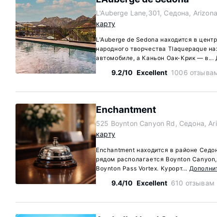
L'Auberge Lane,301, Седона, Arizon
карту
L'Auberge de Sedona находится в цент
народного творчества Tlaquepaque нах
автомобиле, а Каньон Оак-Крик — в...
9.2/10
Excellent
1006 отзыва
Enchantment
525 Boynton Canyon Rd, Седона, Ar
карту
Enchantment находится в районе Седо
рядом располагается Boynton Canyon,
Boynton Pass Vortex. Курорт...
Дополни
9.4/10
Excellent
610 отзывам