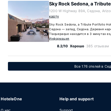
Sky Rock Sedona, a Tribute 
1200 W Highway 89A, Седона, Ariz
карту
Sky Rock Sedona, a Tribute Portfolio H
Седона — запад, Седона. Деревня нар
Tlaquepaque находится в 3 минутах ез
Информация
8.2/10
Хорошо
385 отзывам
Все 176 отелей в Сед
HotelsOne
Help and support
О нас
Support