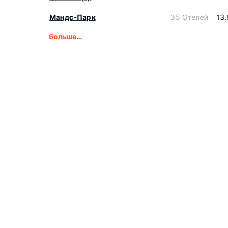
Мандс-Парк
35 Отелей
13
больше…