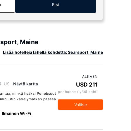
a
Etsi
rsport, Maine
Lisää hotelleja lähellä kohdetta: Searsport, Maine
ALKAEN
4, US
Näytä kartta
USD 211
per huone / yötä kohti
 rantaa, minkä lisäksi Penobscot
5 minuutin kävelymatkan päässä
Valitse
Ilmainen Wi-Fi