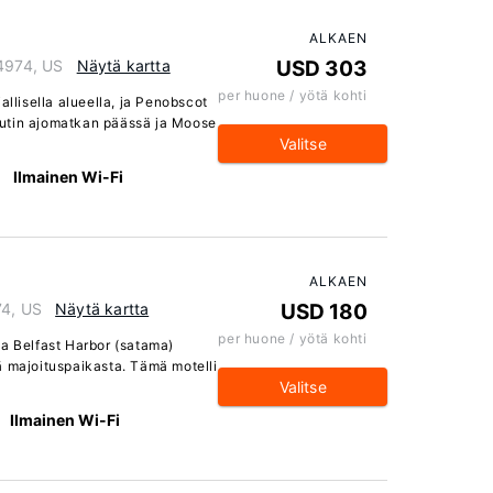
ALKAEN
04974, US
Näytä kartta
USD 303
per huone / yötä kohti
allisella alueella, ja Penobscot
utin ajomatkan päässä ja Moose
Valitse
Ilmainen Wi-Fi
ALKAEN
74, US
Näytä kartta
USD 180
per huone / yötä kohti
ja Belfast Harbor (satama)
ä majoituspaikasta. Tämä motelli
Valitse
Ilmainen Wi-Fi