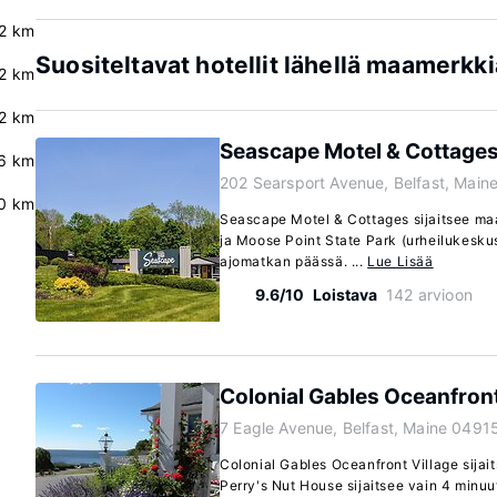
2 km
Suositeltavat hotellit lähellä maamerkk
.2 km
2 km
Seascape Motel & Cottage
.6 km
202 Searsport Avenue, Belfast, Main
.0 km
Seascape Motel & Cottages sijaitsee maa
ja Moose Point State Park (urheilukeskus
ajomatkan päässä. ...
Lue Lisää
9.6/10
Loistava
142 arvioon
Colonial Gables Oceanfront
7 Eagle Avenue, Belfast, Maine 0491
Colonial Gables Oceanfront Village sijait
Perry's Nut House sijaitsee vain 4 minu