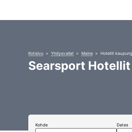
Kotisivu
Yhdysvallat
Maine
Hotellit kaupun
Searsport Hotellit
Kohde
Dates