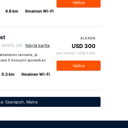
Valitse
4.8 km
Ilmainen Wi-Fi
ast
ALKAEN
e 04915, US
Näytä kartta
USD 300
per huone / yötä kohti
valtameren rannalla, ja
tsee 5 minuutin ajomatkan
Valitse
5.3 km
Ilmainen Wi-Fi
tta: Searsport, Maine