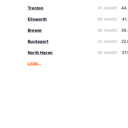
Trenton
41 Hotellit
44.
Ellsworth
49 Hotellit
41
Brewer
36 Hotellit
39.
Bucksport
42 Hotellit
22
North Haven
46 Hotellit
37
Lisää…