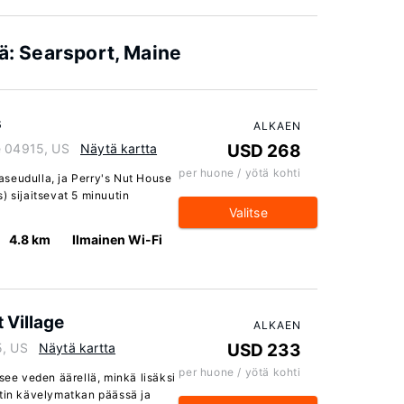
iä: Searsport, Maine
s
ALKAEN
e 04915, US
Näytä kartta
USD 268
per huone / yötä kohti
seudulla, ja Perry's Nut House
) sijaitsevat 5 minuutin
Valitse
4.8 km
Ilmainen Wi-Fi
 Village
ALKAEN
5, US
Näytä kartta
USD 233
per huone / yötä kohti
see veden äärellä, minkä lisäksi
utin kävelymatkan päässä ja