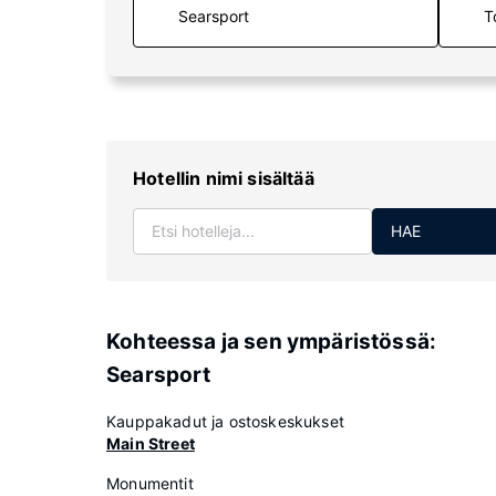
T
Hotellin nimi sisältää
HAE
Kohteessa ja sen ympäristössä:
Searsport
Kauppakadut ja ostoskeskukset
Main Street
Monumentit