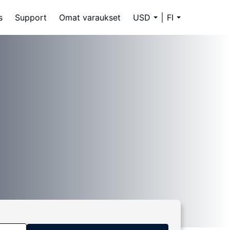
s
Support
Omat varaukset
USD
FI