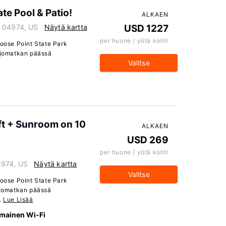
te Pool & Patio!
ALKAEN
e 04974, US
Näytä kartta
USD 1227
per huone / yötä kohti
ose Point State Park
 ajomatkan päässä
Valitse
ft + Sunroom on 10
ALKAEN
USD 269
per huone / yötä kohti
4974, US
Näytä kartta
Valitse
ose Point State Park
 ajomatkan päässä
.
Lue Lisää
lmainen Wi-Fi