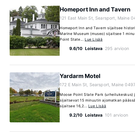
Homeport Inn and Tavern
121 East Main St, Searsport, Maine 
Homeport Inn and Tavern sijaitsee histori
Marine Museum (museo) sijaitsee 1 minu
Point State...
Lue Lisää
9.6/10
Loistava
295 arvioon
Yardarm Motel
172 E Main St, Searsport, Maine 049
Moose Point State Park (urheilukeskus) 
sijaitsevat 15 minuutin ajomatkan pääss
sijaitsee 16,2...
Lue Lisää
9.2/10
Loistava
101 arvioon