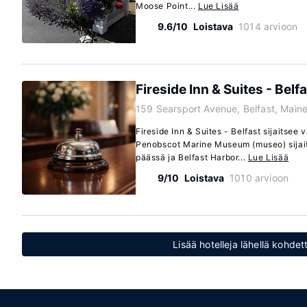
Moose Point...
Lue Lisää
9.6/10
Loistava
1014 arvioon
Fireside Inn & Suites - Belf
159 Searsport Avenue, Belfast, Main
Fireside Inn & Suites - Belfast sijaitsee 
Penobscot Marine Museum (museo) sijai
päässä ja Belfast Harbor...
Lue Lisää
9/10
Loistava
1010 arvioon
Lisää hotelleja lähellä kohde