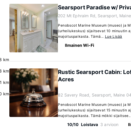
Searsport Paradise w/ Priva
202 Mt Ephraim Rd, Searsport, Main
Penobscot Marine Museum (museo) ja Mo
(urheilukeskus) sijaitsevat 10 minuutin
majoituspaikasta. Tämä...
Lue Lisää
Ilmainen Wi-Fi
8 km
8 km
Rustic Searsport Cabin: Lo
Acres
.1 km
.0 km
82 Savery Road, Searsport, Maine 0
Penobscot Marine Museum (museo) ja Mo
(urheilukeskus) sijaitsevat 15 minuutin
majoituspaikasta. Tämä mökki sijaitsee..
10/10
Loistava
3 arvioon
I