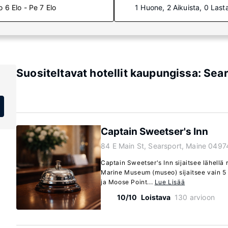
o 6 Elo - Pe 7 Elo
1 Huone, 2 Aikuista, 0 Last
Suositeltavat hotellit kaupungissa: Sea
Captain Sweetser's Inn
84 E Main St, Searsport, Maine 0497
Captain Sweetser's Inn sijaitsee lähellä
Marine Museum (museo) sijaitsee vain 
ja Moose Point...
Lue Lisää
10/10
Loistava
130 arvioon