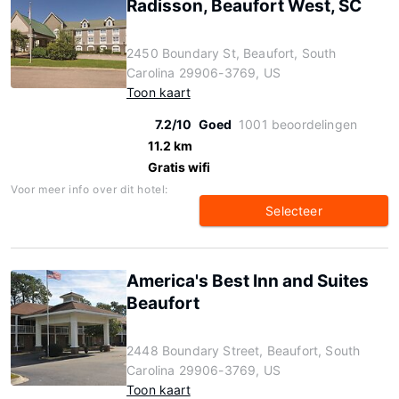
Radisson, Beaufort West, SC
2450 Boundary St, Beaufort, South
Carolina 29906-3769, US
Toon kaart
7.2/10
Goed
1001 beoordelingen
11.2 km
Gratis wifi
Voor meer info over dit hotel:
Selecteer
America's Best Inn and Suites
Beaufort
2448 Boundary Street, Beaufort, South
Carolina 29906-3769, US
Toon kaart