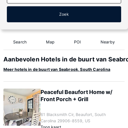
Zoek
Search
Map
POI
Nearby
Aanbevolen Hotels in de buurt van Seabro
Meer hotels in de buurt van Seabrook, South Carolina
Peaceful Beaufort Home w/
Front Porch + Grill
61 Blacksmith Cir, Beaufort, South
Carolina 29906-8559, US
Toon kaart