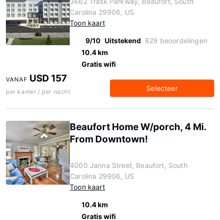
3662 Trask Parkway, Beaufort, South
Carolina 29906, US
Toon kaart
9/10
Uitstekend
829 beoordelingen
10.4 km
Gratis wifi
USD 157
VANAF
Selecteer
per kamer / per nacht
Beaufort Home W/porch, 4 Mi.
From Downtown!
4000 Janna Street, Beaufort, South
Carolina 29906, US
Toon kaart
10.4 km
Gratis wifi