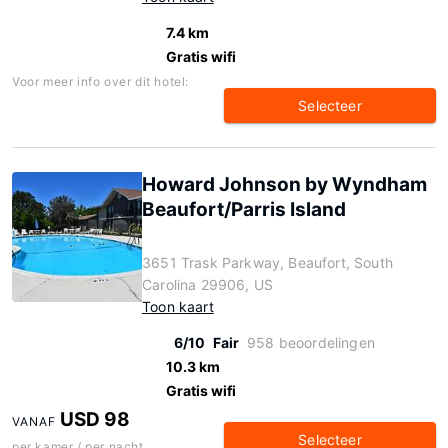
7.4 km
Gratis wifi
Voor meer info over dit hotel:
Selecteer
Howard Johnson by Wyndham
Beaufort/Parris Island
3651 Trask Parkway, Beaufort, South
Carolina 29906, US
Toon kaart
6/10
Fair
958 beoordelingen
10.3 km
Gratis wifi
USD 98
VANAF
Selecteer
per kamer / per nacht