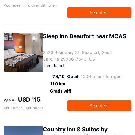
Voor meer info over dit hotel:
Selecteer
Sleep Inn Beaufort near MCAS
2523 Boundary St, Beaufort, South
Carolina 29906-7340, US
Toon kaart
7.4/10
Goed
1004 beoordelingen
11.0 km
Gratis wifi
USD 115
VANAF
Selecteer
per kamer / per nacht
Country Inn & Suites by