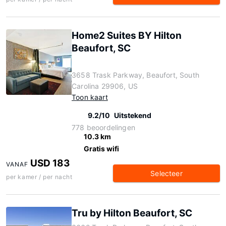
Home2 Suites BY Hilton
Beaufort, SC
3658 Trask Parkway, Beaufort, South
Carolina 29906, US
Toon kaart
9.2/10
Uitstekend
778 beoordelingen
10.3 km
Gratis wifi
USD 183
VANAF
Selecteer
per kamer / per nacht
Tru by Hilton Beaufort, SC