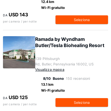
12.4 km
Wi-Fi gratuito
USD 143
DA
Seleziona
per camera / per notte
Ramada by Wyndham
Butler/Tesla Biohealing Resort
139 Pittsburgh
Rd, Butler, Pennsylvania 16002, US
Visualizza mappa
8/10
Buono
150 recensioni
13.1 km
Wi-Fi gratuito
USD 125
DA
Seleziona
per camera / per notte