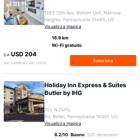
1282 12th Ave, Bottom Unit, Natrona
Heights, Pennsylvania 15065, US
Visualizza mappa
16.9 km
Wi-Fi gratuito
USD 204
DA
Seleziona
per camera / per notte
Holiday Inn Express & Suites
Butler by IHG
203 N Duffy
Rd, Butler, Pennsylvania 16001, US
Visualizza mappa
8.2/10
Buono
531 recensioni