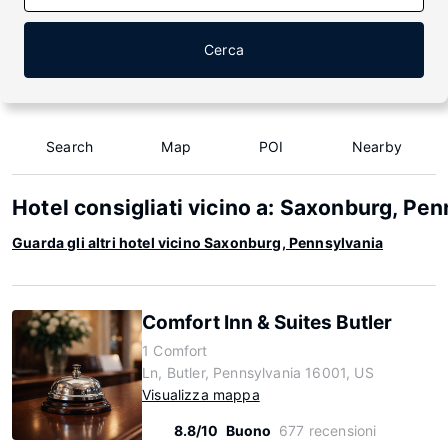
Cerca
Search
Map
POI
Nearby
Hotel consigliati vicino a: Saxonburg, Pe
Guarda gli altri hotel vicino Saxonburg, Pennsylvania
Comfort Inn & Suites Butler
1 Comfort
Ln, Butler, Pennsylvania 16001, US
Visualizza mappa
8.8/10
Buono
677 recensioni