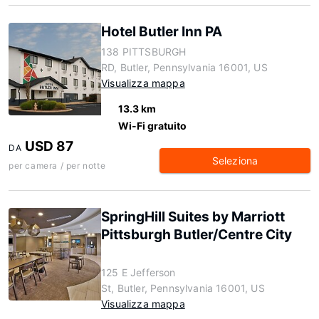
Hotel Butler Inn PA
138 PITTSBURGH
RD, Butler, Pennsylvania 16001, US
Visualizza mappa
13.3 km
Wi-Fi gratuito
USD 87
DA
Seleziona
per camera / per notte
SpringHill Suites by Marriott
Pittsburgh Butler/Centre City
125 E Jefferson
St, Butler, Pennsylvania 16001, US
Visualizza mappa