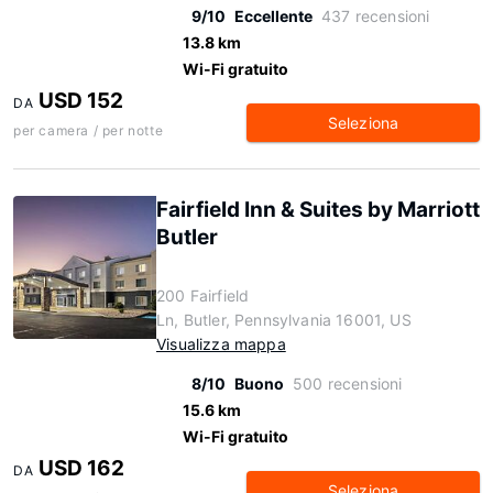
9/10
Eccellente
437 recensioni
13.8 km
Wi-Fi gratuito
USD 152
DA
Seleziona
per camera / per notte
Fairfield Inn & Suites by Marriott
Butler
200 Fairfield
Ln, Butler, Pennsylvania 16001, US
Visualizza mappa
8/10
Buono
500 recensioni
15.6 km
Wi-Fi gratuito
USD 162
DA
Seleziona