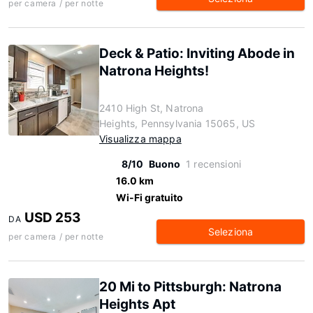
per camera / per notte
Deck & Patio: Inviting Abode in
Natrona Heights!
2410 High St, Natrona
Heights, Pennsylvania 15065, US
Visualizza mappa
8/10
Buono
1 recensioni
16.0 km
Wi-Fi gratuito
USD 253
DA
Seleziona
per camera / per notte
20 Mi to Pittsburgh: Natrona
Heights Apt