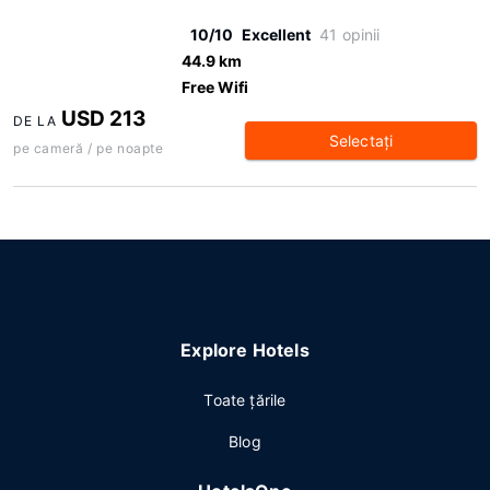
10/10
Excellent
41 opinii
44.9 km
Free Wifi
USD 213
DE LA
Selectaţi
pe cameră / pe noapte
Explore Hotels
Toate ţările
Blog