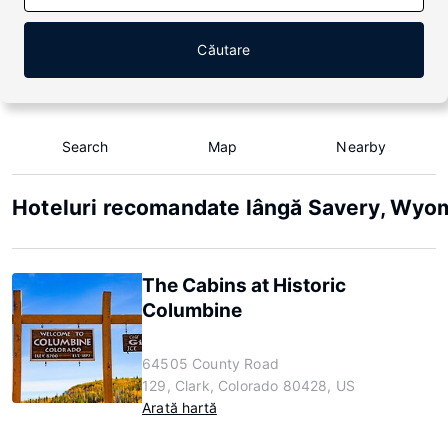
Căutare
Search
Map
Nearby
Hoteluri recomandate lângă Savery, Wyo
The Cabins at Historic
Columbine
64505 County Road
129, Clark, Colorado 80428, US
Arată hartă