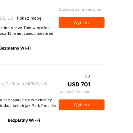
Dodatkowe informacje:
965, US
Pokaż mapę
Wybierz
he Inn Above Tide w mieście
zkasz 15 minut samochodem od
Bezpłatny Wi-Fi
OD
to, California 94965, US
USD 701
za pokój / za noc
oint znajduje się w dzielnicy
Wybierz
rakcji takich jak Park Presidio
Bezpłatny Wi-Fi