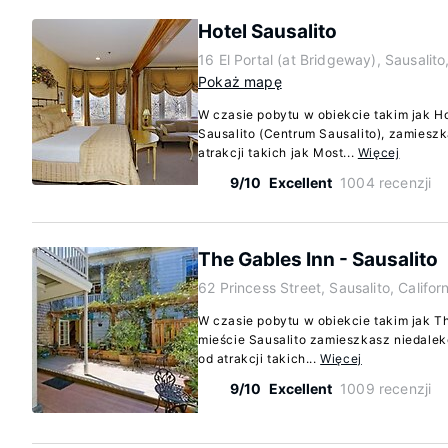
Hotel Sausalito
16 El Portal (at Bridgeway), Sausalit
Pokaż mapę
W czasie pobytu w obiekcie takim jak Ho
Sausalito (Centrum Sausalito), zamies
atrakcji takich jak Most...
Więcej
9/10
Excellent
1004 recenzji
The Gables Inn - Sausalito
62 Princess Street, Sausalito, Califo
W czasie pobytu w obiekcie takim jak Th
mieście Sausalito zamieszkasz niedale
od atrakcji takich...
Więcej
9/10
Excellent
1009 recenzji