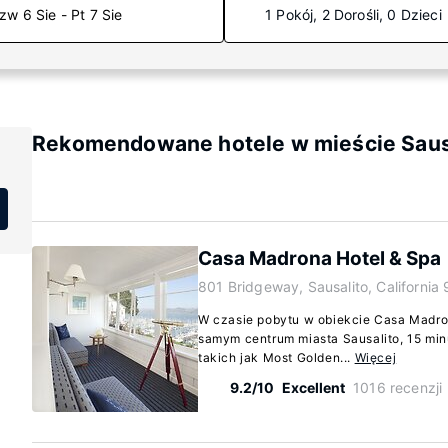
zw 6 Sie - Pt 7 Sie
1 Pokój, 2 Dorośli, 0 Dzieci
Rekomendowane hotele w mieście Sausal
Casa Madrona Hotel & Spa
801 Bridgeway, Sausalito, California
W czasie pobytu w obiekcie Casa Madro
samym centrum miasta Sausalito, 15 mi
takich jak Most Golden...
Więcej
9.2/10
Excellent
1016 recenzji