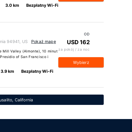
3.0 km
Bezpłatny Wi-Fi
OD
ornia 94941, US
Pokaż mapę
USD 162
za pokój / za noc
 Mill Valley (Almonte), 10 minut
Presidio of San Francisco i
Wybierz
3.9 km
Bezpłatny Wi-Fi
salito, California