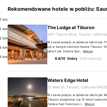
Rekomendowane hotele w pobliżu: Sausa
7 km
The Lodge at Tiburon
.5 km
1651 Tiburon Blvd, Tiburon, Californ
.2 km
W czasie pobytu w obiekcie takim jak T
się w samym centrum miasta Tiburon, 10
9 km
takich jak Zatoka San...
Więcej
3 km
8.8/10
Dobry
1026 recenzji
Waters Edge Hotel
25 Main St, Tiburon, California 9492
W czasie pobytu w obiekcie takim jak W
Tiburon znajdziesz się 15 minut samocho
Zatoka San Francisco i...
Więcej