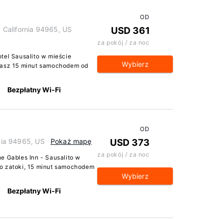
OD
o, California 94965, US
USD 361
za pokój / za noc
tel Sausalito w mieście
Wybierz
zkasz 15 minut samochodem od
Bezpłatny Wi-Fi
OD
rnia 94965, US
Pokaż mapę
USD 373
za pokój / za noc
e Gables Inn - Sausalito w
ko zatoki, 15 minut samochodem
Wybierz
Bezpłatny Wi-Fi