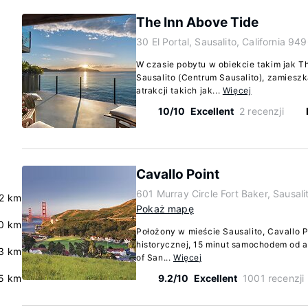
The Inn Above Tide
30 El Portal, Sausalito, California 94
W czasie pobytu w obiekcie takim jak T
Sausalito (Centrum Sausalito), zamies
atrakcji takich jak...
Więcej
10/10
Excellent
2 recenzji
Cavallo Point
601 Murray Circle Fort Baker, Sausali
.2 km
Pokaż mapę
0 km
Położony w mieście Sausalito, Cavallo P
historycznej, 15 minut samochodem od at
3 km
of San...
Więcej
.5 km
9.2/10
Excellent
1001 recenzji