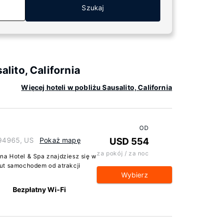
Szukaj
ito, California
Więcej hoteli w pobliżu Sausalito, California
OD
 94965, US
Pokaż mapę
USD 554
za pokój / za noc
na Hotel & Spa znajdziesz się w
nut samochodem od atrakcji
Wybierz
Bezpłatny Wi-Fi