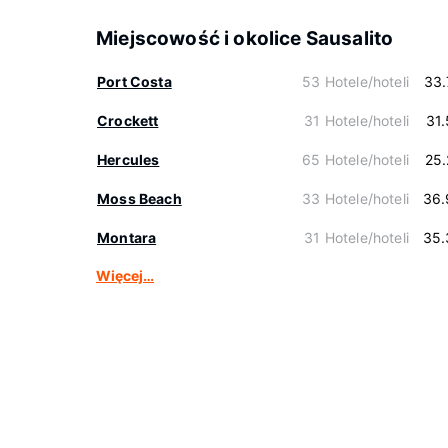
Miejscowość i okolice Sausalito
Port Costa
53 Hotele/hoteli
33.
Crockett
31 Hotele/hoteli
31
Hercules
65 Hotele/hoteli
25
Moss Beach
33 Hotele/hoteli
36.
Montara
31 Hotele/hoteli
35.
Więcej…