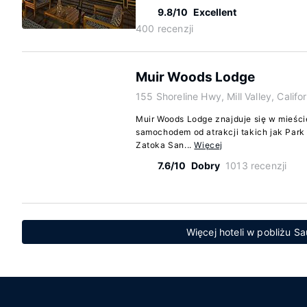
9.8/10
Excellent
400 recenzji
Muir Woods Lodge
155 Shoreline Hwy, Mill Valley, Calif
Muir Woods Lodge znajduje się w mieście
samochodem od atrakcji takich jak Park 
Zatoka San...
Więcej
7.6/10
Dobry
1013 recenzji
Więcej hoteli w pobliżu Sau