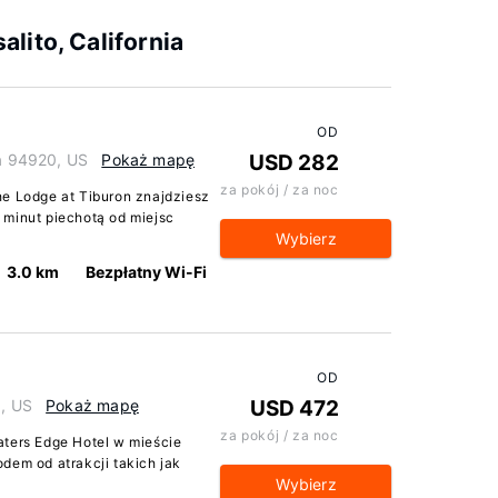
lito, California
OD
ia 94920, US
Pokaż mapę
USD 282
za pokój / za noc
he Lodge at Tiburon znajdziesz
 minut piechotą od miejsc
Wybierz
3.0 km
Bezpłatny Wi-Fi
OD
0, US
Pokaż mapę
USD 472
za pokój / za noc
aters Edge Hotel w mieście
dem od atrakcji takich jak
Wybierz