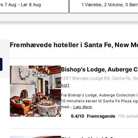
re 7 Aug - Lør 8 Aug
1 Værelse, 2 Voksne, 0 Bør
Fremhævede hoteller i Santa Fe, New M
Bishop's Lodge, Auberge C
1297 Bishops Lodge Rd, Santa Fe, 
kort
Fra Bishop's Lodge, Auberge Collection 
10 minutters kørsel til Santa Fe Plaza og
med...
Læs Mere
9.4/10
Fremragende
110 anmel