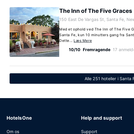
The Inn of The Five Graces
150 East De Vargas St, Santa Fe, N
Med et ophold ved The Inn of The Five Gr
Santa Fe, kun 10 minutters gang fra San
Dette...
Læs Mere
10/10
Fremragende
17 anmeld
Alle 251 hoteller i Sant
HotelsOne
Help and support
Om os
Support