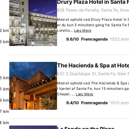
Drury Plaza Hotel in Santa 
828 Paseo de Peralta, Santa Fe, Ne
Med et ophold ved Drury Plaza Hotel in 
er du kun 5 minutters gang fra Santa Fe 
.2 km
Loretto...
Læs Mere
9.6/10
Fremragende
1552 anm
6 km
The Hacienda & Spa at Hote
537 S Guadalupe St, Santa Fe, New 
6 km
Med et ophold ved The Hacienda & Spa a
.1 km
i hjertet af Santa Fe, kun 15 minutters g
Chapel. ...
Læs Mere
.9 km
9.4/10
Fremragende
1010 anm
7 km
4 km