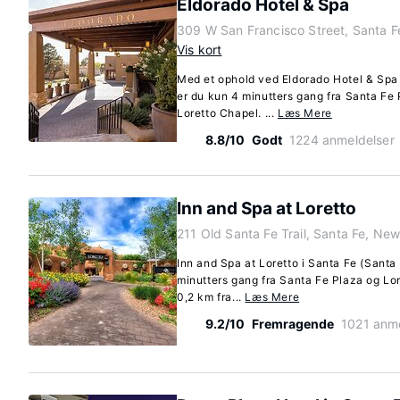
Eldorado Hotel & Spa
309 W San Francisco Street, Santa 
Vis kort
Med et ophold ved Eldorado Hotel & Spa
er du kun 4 minutters gang fra Santa Fe 
Loretto Chapel. ...
Læs Mere
8.8/10
Godt
1224 anmeldelser
Inn and Spa at Loretto
211 Old Santa Fe Trail, Santa Fe, N
Inn and Spa at Loretto i Santa Fe (Santa
minutters gang fra Santa Fe Plaza og Lor
0,2 km fra...
Læs Mere
9.2/10
Fremragende
1021 anme