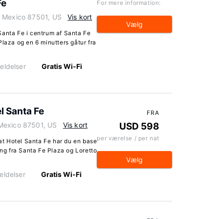
Fe
For mere information:
w Mexico 87501, US
Vis kort
Vælg
Santa Fe i centrum af Santa Fe
Plaza og en 6 minutters gåtur fra
eldelser
Gratis Wi-Fi
l Santa Fe
FRA
Mexico 87501, US
Vis kort
USD 598
per værelse / per nat
t Hotel Santa Fe har du en base
ang fra Santa Fe Plaza og Loretto
Vælg
eldelser
Gratis Wi-Fi