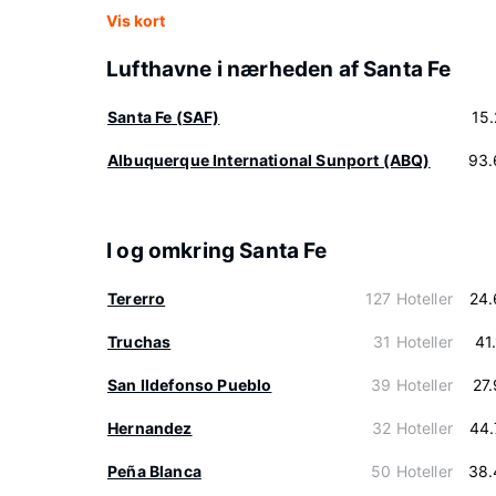
Vis kort
Lufthavne i nærheden af Santa Fe
Santa Fe (SAF)
15
Albuquerque International Sunport (ABQ)
93.
I og omkring Santa Fe
Tererro
127 Hoteller
24.
Truchas
31 Hoteller
41
San Ildefonso Pueblo
39 Hoteller
27
Hernandez
32 Hoteller
44.
Peña Blanca
50 Hoteller
38.