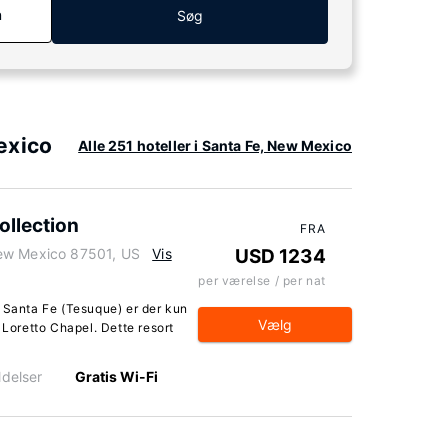
n
Søg
exico
Alle 251 hoteller i Santa Fe, New Mexico
ollection
FRA
New Mexico 87501, US
Vis
USD 1234
per værelse / per nat
i Santa Fe (Tesuque) er der kun
Vælg
 Loretto Chapel. Dette resort
delser
Gratis Wi-Fi