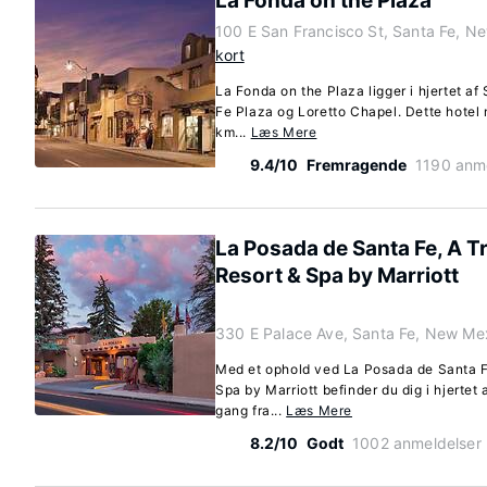
La Fonda on the Plaza
100 E San Francisco St, Santa Fe, 
kort
La Fonda on the Plaza ligger i hjertet af 
Fe Plaza og Loretto Chapel. Dette hotel m
km...
Læs Mere
9.4/10
Fremragende
1190 anm
La Posada de Santa Fe, A Tr
Resort & Spa by Marriott
330 E Palace Ave, Santa Fe, New Me
Med et ophold ved La Posada de Santa Fe
Spa by Marriott befinder du dig i hjertet
gang fra...
Læs Mere
8.2/10
Godt
1002 anmeldelser