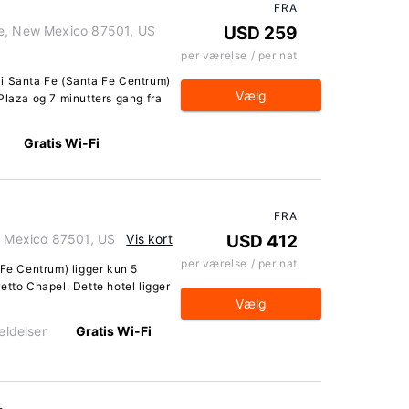
FRA
Fe, New Mexico 87501, US
USD 259
per værelse / per nat
 i Santa Fe (Santa Fe Centrum)
Vælg
Plaza og 7 minutters gang fra
Gratis Wi-Fi
FRA
ew Mexico 87501, US
Vis kort
USD 412
per værelse / per nat
 Fe Centrum) ligger kun 5
etto Chapel. Dette hotel ligger
Vælg
ldelser
Gratis Wi-Fi