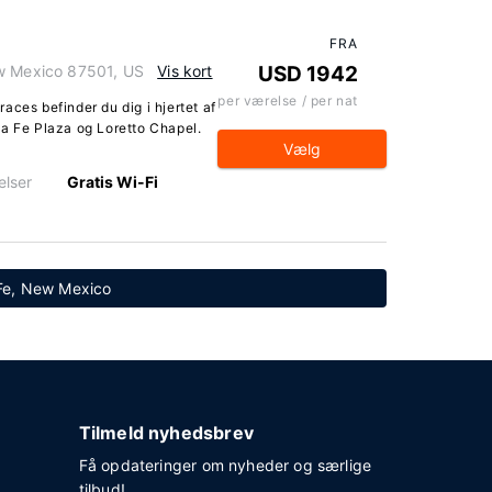
FRA
ew Mexico 87501, US
Vis kort
USD 1942
per værelse / per nat
aces befinder du dig i hjertet af
ta Fe Plaza og Loretto Chapel.
Vælg
elser
Gratis Wi-Fi
a Fe, New Mexico
Tilmeld nyhedsbrev
Få opdateringer om nyheder og særlige
tilbud!