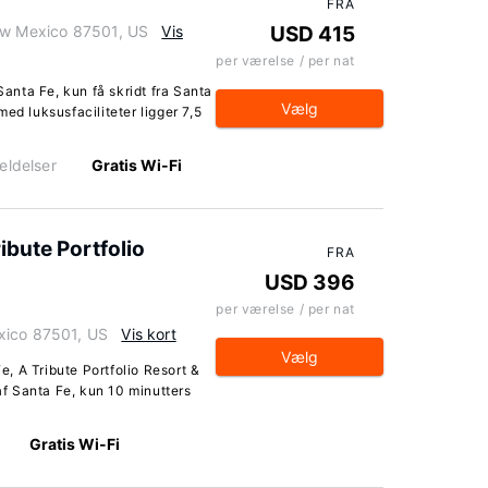
FRA
New Mexico 87501, US
Vis
USD 415
per værelse / per nat
Santa Fe, kun få skridt fra Santa
Vælg
ed luksusfaciliteter ligger 7,5
eldelser
Gratis Wi-Fi
ibute Portfolio
FRA
USD 396
per værelse / per nat
xico 87501, US
Vis kort
Vælg
, A Tribute Portfolio Resort &
 af Santa Fe, kun 10 minutters
Gratis Wi-Fi