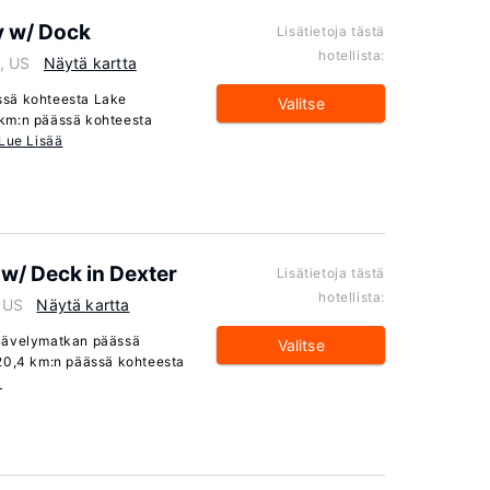
y w/ Dock
Lisätietoja tästä
hotellista:
, US
Näytä kartta
ssä kohteesta Lake
Valitse
 km:n päässä kohteesta
Lue Lisää
w/ Deck in Dexter
Lisätietoja tästä
hotellista:
 US
Näytä kartta
 kävelymatkan päässä
Valitse
 20,4 km:n päässä kohteesta
ä