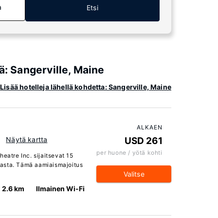
a
Etsi
ä: Sangerville, Maine
Lisää hotelleja lähellä kohdetta: Sangerville, Maine
ALKAEN
S
Näytä kartta
USD 261
per huone / yötä kohti
eatre Inc. sijaitsevat 15
asta. Tämä aamiaismajoitus
Valitse
2.6 km
Ilmainen Wi-Fi