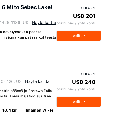
 6 Mi to Sebec Lake!
ALKAEN
USD 201
04426-1186, US
Näytä kartta
per huone / yötä kohti
tin kävelymatkan päässä
Valitse
utin ajomatkan päässä kohteesta
ALKAEN
e 04426, US
Näytä kartta
USD 240
per huone / yötä kohti
metrin päässä ja Barrows Falls
kasta. Tämä majatalo sijaitsee
Valitse
10.4 km
Ilmainen Wi-Fi