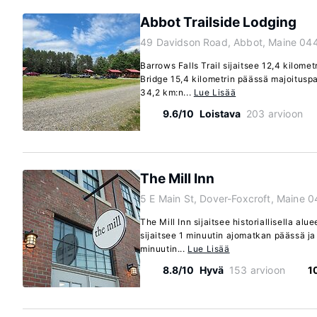
Abbot Trailside Lodging
49 Davidson Road, Abbot, Maine 04
Barrows Falls Trail sijaitsee 12,4 kilom
Bridge 15,4 kilometrin päässä majoituspa
34,2 km:n...
Lue Lisää
9.6/10
Loistava
203 arvioon
The Mill Inn
5 E Main St, Dover-Foxcroft, Maine 
The Mill Inn sijaitsee historiallisella alu
sijaitsee 1 minuutin ajomatkan päässä j
minuutin...
Lue Lisää
8.8/10
Hyvä
153 arvioon
1