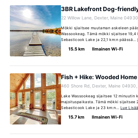
3BR Lakefront Dog-friendl
22 Willow Lane, Dexter, Maine 04930
Mökki sjiaitsee muutaman askeleen pää
Wassookeag. Tämä mökki sijaitsee 19,4
Sebasticook Lake ja 22,1 km:n päässä...
15.5 km
Ilmainen Wi-Fi
Fish + Hike: Wooded Home 
460 Shore Rd, Dexter, Maine 04930,
Lake Wassookeag sijaitsee 12 minuutin
majoituspaikasta. Tämä mökki sijaitsee
Sebasticook Lake ja 23 km:n...
Lue Lisä
15.7 km
Ilmainen Wi-Fi