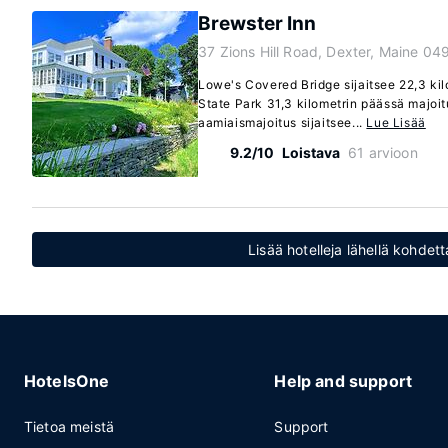
Brewster Inn
37 Zions Hill Road, Dexter, Maine 04
Lowe's Covered Bridge sijaitsee 22,3 k
State Park 31,3 kilometrin päässä majoi
aamiaismajoitus sijaitsee...
Lue Lisää
9.2/10
Loistava
61 arvioon
Lisää hotelleja lähellä kohdet
HotelsOne
Help and support
Tietoa meistä
Support