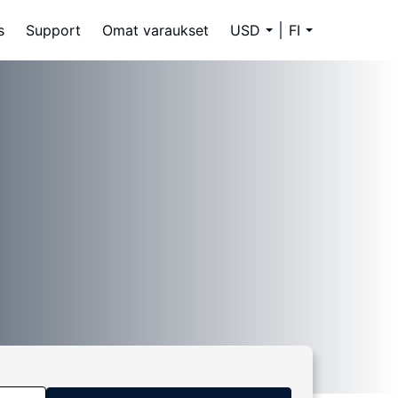
s
Support
Omat varaukset
USD
FI