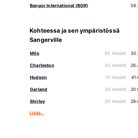
Bangor International (BGR)
58.
Kohteessa ja sen ympäristössä
Sangerville
Milo
65 Hotellit
30.
Charleston
43 Hotellit
26.
Hudson
31 Hotellit
41
Garland
39 Hotellit
20.
Shirley
30 Hotellit
29.
Lisää…