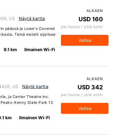
ALKAEN
406, US
Näytä kartta
USD 160
per huone / yötä kohti
etrin päässä ja Lowe's Covered
ikasta. Tämä motelli sijaitsee
Valitse
9.1 km
Ilmainen Wi-Fi
ALKAEN
04426, US
Näytä kartta
USD 342
per huone / yötä kohti
eella, ja Center Theatre Inc.
a Peaks-Kenny State Park 13
Valitse
0.1 km
Ilmainen Wi-Fi