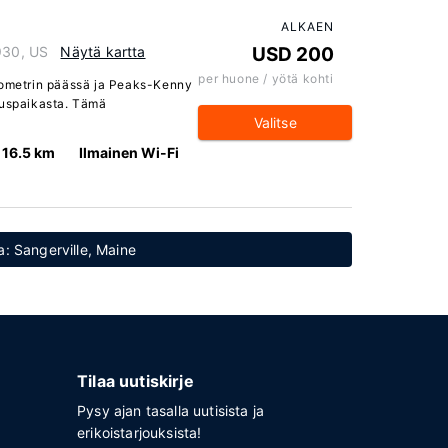
ALKAEN
930, US
Näytä kartta
USD 200
per huone / yötä kohti
ilometrin päässä ja Peaks-Kenny
tuspaikasta. Tämä
Valitse
16.5 km
Ilmainen Wi-Fi
ta: Sangerville, Maine
Tilaa uutiskirje
Pysy ajan tasalla uutisista ja
erikoistarjouksista!