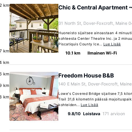
2 km
Chic & Central Apartment ~
31 North St, Dover-Foxcroft, Maine 
Huoneisto sijaitsee ainoastaan 4 minuu
kohteesta Center Theatre Inc. ja 2 minu
Piscatiquis County Ice...
Lue Lisää
7 km
10.1 km
Ilmainen Wi-Fi
4 km
.6 km
Freedom House B&B
140 E Main St, Dover-Foxcroft, Main
9 km
Lowe's Covered Bridge sijaitsee 7,5 kilo
8 km
Trail 31,6 kilometrin päässä majoituspai
kohteiden...
Lue Lisää
9.8/10
Loistava
171 arvioon