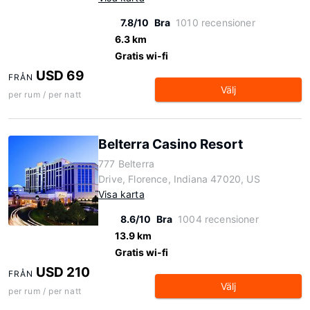
7.8/10
Bra
1010 recensioner
6.3 km
Gratis wi-fi
USD 69
FRÅN
Välj
per rum / per natt
Belterra Casino Resort
777 Belterra
Drive, Florence, Indiana 47020, US
Visa karta
8.6/10
Bra
1004 recensioner
13.9 km
Gratis wi-fi
USD 210
FRÅN
Välj
per rum / per natt