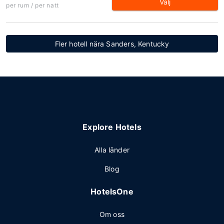
Välj
per rum / per natt
Fler hotell nära Sanders, Kentucky
Explore Hotels
Alla länder
Blog
HotelsOne
Om oss