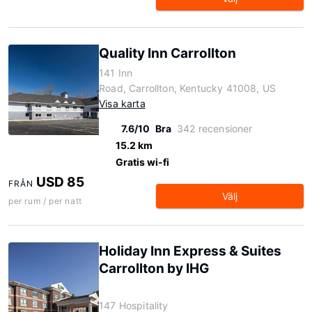
Quality Inn Carrollton
141 Inn
Road, Carrollton, Kentucky 41008, US
Visa karta
7.6/10
Bra
342 recensioner
15.2 km
Gratis wi-fi
USD 85
FRÅN
Välj
per rum / per natt
Holiday Inn Express & Suites
Carrollton by IHG
147 Hospitality