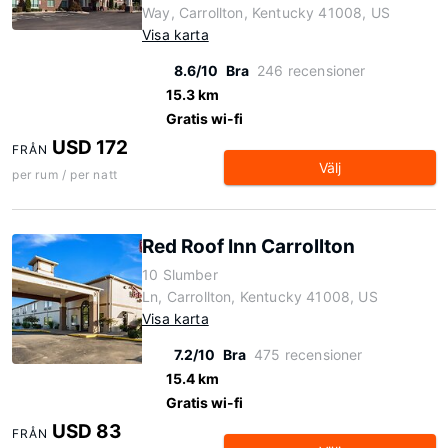
Way, Carrollton, Kentucky 41008, US
Visa karta
8.6/10
Bra
246 recensioner
15.3 km
Gratis wi-fi
USD 172
FRÅN
Välj
per rum / per natt
Red Roof Inn Carrollton
10 Slumber
Ln, Carrollton, Kentucky 41008, US
Visa karta
7.2/10
Bra
475 recensioner
15.4 km
Gratis wi-fi
USD 83
FRÅN