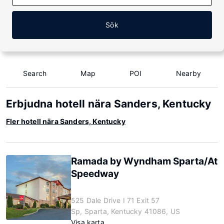
Sök
Search
Map
POI
Nearby
Erbjudna hotell nära Sanders, Kentucky
Fler hotell nära Sanders, Kentucky
Ramada by Wyndham Sparta/At
Speedway
525 Dale Drive I 71 Exit 57
Sp, Sparta, Kentucky 41086, US
Visa karta