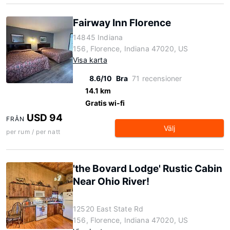
Fairway Inn Florence
14845 Indiana
156, Florence, Indiana 47020, US
Visa karta
8.6/10
Bra
71 recensioner
14.1 km
Gratis wi-fi
USD 94
FRÅN
Välj
per rum / per natt
'the Bovard Lodge' Rustic Cabin
Near Ohio River!
12520 East State Rd
156, Florence, Indiana 47020, US