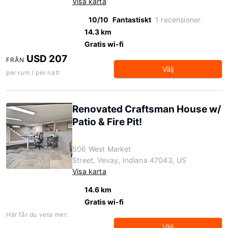
Visa karta
10/10
Fantastiskt
1 recensioner
14.3 km
Gratis wi-fi
USD 207
FRÅN
Välj
per rum / per natt
Renovated Craftsman House w/
Patio & Fire Pit!
506 West Market
Street, Vevay, Indiana 47043, US
Visa karta
14.6 km
Gratis wi-fi
Här får du veta mer:
Välj